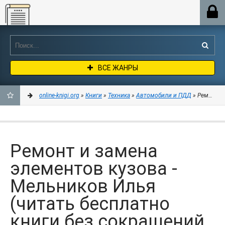
Online-knigi.org
ВСЕ ЖАНРЫ
online-knigi.org
»
Книги
»
Техника
»
Автомобили и ПДД
» Ремонт и 
ДОБАВИТЬ
В
Ремонт и замена
ЗАКЛАДКИ
элементов кузова -
Мельников Илья
(читать бесплатно
книги без сокращений