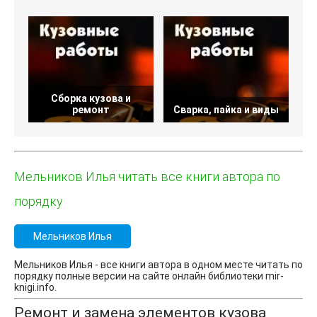
Сборка кузова и
Р
ремонт
Сварка, пайка и виды
Мельников Илья читать все книги автора по
порядку
Мельников Илья
Мельников Илья - все книги автора в одном месте читать по
порядку полные версии на сайте онлайн библиотеки mir-
knigi.info.
Ремонт и замена элементов кузова