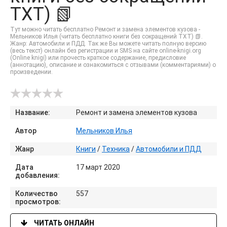
TXT) 📗
Тут можно читать бесплатно Ремонт и замена элементов кузова -
Мельников Илья (читать бесплатно книги без сокращений TXT) 📗.
Жанр: Автомобили и ПДД. Так же Вы можете читать полную версию
(весь текст) онлайн без регистрации и SMS на сайте online-knigi.org
(Online knigi) или прочесть краткое содержание, предисловие
(аннотацию), описание и ознакомиться с отзывами (комментариями) о
произведении.
Название:
Ремонт и замена элементов кузова
Автор
Мельников Илья
Жанр
Книги
/
Техника
/
Автомобили и ПДД
Дата
17 март 2020
добавления:
Количество
557
просмотров:
ЧИТАТЬ ОНЛАЙН