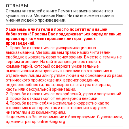
отзывы
Отзывы читателей о книге Ремонт и замена элементов
кузова, автор: Мельников Илья. Читайте комментарии и
мнения людей о произведении.
Уважаемые читатели и просто посетители нашей
библиотеки! Просим Вас придерживаться определенных
правил при комментировании литературных
произведений.
1. Просьба отказаться от дискриминационных
высказываний. Мы защищаем право наших читателей
свободно выражать свою точку зрения. Вместе с тем мы не
терпим агрессии. На сайте запрещено оставлять
комментарий, который содержит унизительные
высказывания или призывы к насилию по отношению к
отдельным лицам или группам людей на основании их расы,
этнического происхождения, вероисповедания,
недееспособности, пола, возраста, статуса ветерана,
касты или сексуальной ориентации.
2. Просьба отказаться от оскорблений, угроз и запугиваний.
3. Просьба отказаться от нецензурной лексики.
4. Просьба вести себя максимально корректно как по
отношению к авторам, так и по отношению к другим
читателям и их комментариям.
Надеемся на Ваше понимание и благоразумие. С уважением,
администратор online-knigi.org