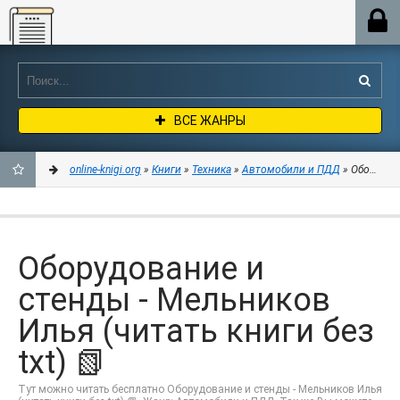
Online-knigi.org
ВСЕ ЖАНРЫ
online-knigi.org
»
Книги
»
Техника
»
Автомобили и ПДД
» Оборудова
ДОБАВИТЬ
В
Оборудование и
ЗАКЛАДКИ
стенды - Мельников
Илья (читать книги без
txt) 📗
Тут можно читать бесплатно Оборудование и стенды - Мельников Илья