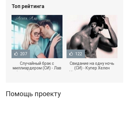
Топ рейтинга
207
122
Случайный брак с
Свидание на одну ночь
миллиардером (СИ) - Лав
(СИ) - Купер Хелен
Агата (полная версия
(бесплатные серии книг
книги TXT) 📗
.txt) 📗
Помощь проекту