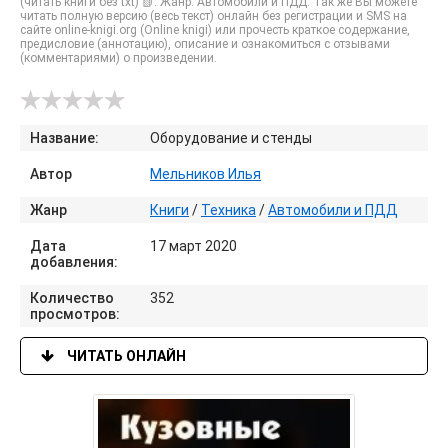
(читать книги без txt) 📗. Жанр: Автомобили и ПДД. Так же Вы можете
читать полную версию (весь текст) онлайн без регистрации и SMS на
сайте online-knigi.org (Online knigi) или прочесть краткое содержание,
предисловие (аннотацию), описание и ознакомиться с отзывами
(комментариями) о произведении.
Название:
Оборудование и стенды
Автор
Мельников Илья
Жанр
Книги
/
Техника
/
Автомобили и ПДД
Дата
17 март 2020
добавления:
Количество
352
просмотров:
ЧИТАТЬ ОНЛАЙН