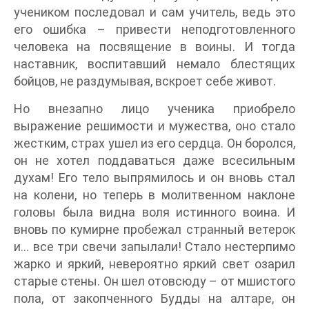
учеником последовал и сам учитель, ведь это
его ошибка – привести неподготовленного
человека на посвящение в воины. И тогда
наставник, воспитавший немало блестящих
бойцов, не раздумывая, вскроет себе живот.
Но внезапно лицо ученика приобрело
выражение решимости и мужества, оно стало
жестким, страх ушел из его сердца. Он боролся,
он не хотел поддаваться даже всесильным
духам! Его тело выпрямилось и он вновь стал
на колени, но теперь в молитвенном наклоне
головы была видна воля истинного воина. И
вновь по кумирне пробежал странный ветерок
и… все три свечи запылали! Стало нестерпимо
жарко и яркий, невероятно яркий свет озарил
старые стены. Он шел отовсюду – от мшистого
пола, от закопченного Будды на алтаре, он