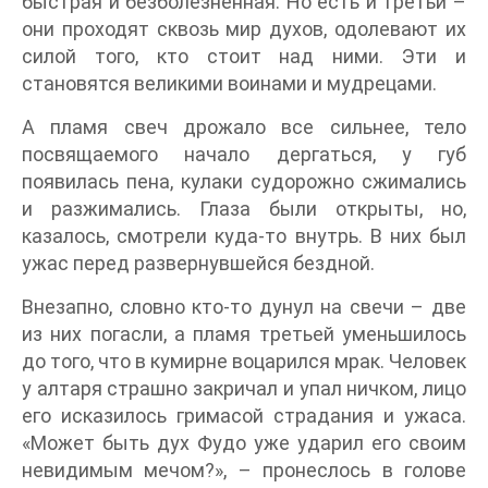
быстрая и безболезненная. Но есть и третьи –
они проходят сквозь мир духов, одолевают их
силой того, кто стоит над ними. Эти и
становятся великими воинами и мудрецами.
А пламя свеч дрожало все сильнее, тело
посвящаемого начало дергаться, у губ
появилась пена, кулаки судорожно сжимались
и разжимались. Глаза были открыты, но,
казалось, смотрели куда-то внутрь. В них был
ужас перед развернувшейся бездной.
Внезапно, словно кто-то дунул на свечи – две
из них погасли, а пламя третьей уменьшилось
до того, что в кумирне воцарился мрак. Человек
у алтаря страшно закричал и упал ничком, лицо
его исказилось гримасой страдания и ужаса.
«Может быть дух Фудо уже ударил его своим
невидимым мечом?», – пронеслось в голове