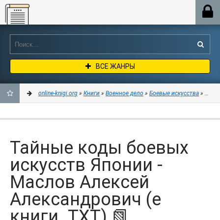
Online-knigi.org
ВСЕ ЖАНРЫ
online-knigi.org
»
Книги
»
Военное дело
»
Боевые искусства
» Тайны
ДОБАВИТЬ
В
Тайные коды боевых
ЗАКЛАДКИ
искусств Японии -
Маслов Алексей
Александрович (е
книги .TXT) 📗