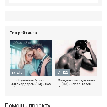
Топ рейтинга
210
122
Случайный брак с
Свидание на одну ночь
миллиардером (СИ) - Лав
(СИ) - Купер Хелен
Агата (полная версия
(бесплатные серии книг
книги TXT) 📗
.txt) 📗
Помощь проекту