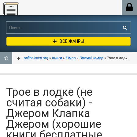
Online-knigi.org
ВСЕ ЖАНРЫ
online-knigi.org
»
Книги
»
Юмор
»
Прочий юмор
» Трое в лодке (не
ДОБАВИТЬ
В
Трое в лодке (не
ЗАКЛАДКИ
считая собаки) -
Джером Клапка
Джером (хорошие
книги бесплатные