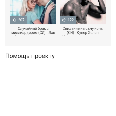
207
122
Случайный брак с
Свидание на одну ночь
миллиардером (СИ) - Лав
(СИ) - Купер Хелен
Агата (полная версия
(бесплатные серии книг
книги TXT) 📗
.txt) 📗
Помощь проекту