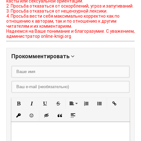
касты или сексуальной ориентации.
2. Просьба отказаться от оскорблений, угроз и запугиваний.
3. Просьба отказаться от нецензурной лексики.
4. Просьба вести себя максимально корректно как по
отношению к авторам, так и по отношению к другим
читателям и их комментариям.
Надеемся на Ваше понимание и благоразумие. С уважением,
администратор online-knigi.org
Прокомментировать
Полужирный
Курсив
Подчеркнутый
Зачеркнутый
Выравнивание
Нумерованный списо
Маркированный
Вставить
Вставить защищенную ссылку
Вставить смайлик
Вставка скрытого текста
Вставка цитаты
Вставка спойлера