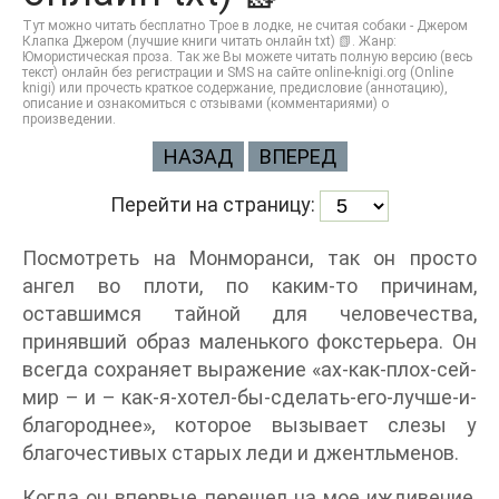
Тут можно читать бесплатно Трое в лодке, не считая собаки - Джером
Клапка Джером (лучшие книги читать онлайн txt) 📗. Жанр:
Юмористическая проза. Так же Вы можете читать полную версию (весь
текст) онлайн без регистрации и SMS на сайте online-knigi.org (Online
knigi) или прочесть краткое содержание, предисловие (аннотацию),
описание и ознакомиться с отзывами (комментариями) о
произведении.
НАЗАД
ВПЕРЕД
Перейти на страницу:
Посмотреть на Монморанси, так он просто
ангел во плоти, по каким-то причинам,
оставшимся тайной для человечества,
принявший образ маленького фокстерьера. Он
всегда сохраняет выражение «ах-как-плох-сей-
мир – и – как-я-хотел-бы-сделать-его-лучше-и-
благороднее», которое вызывает слезы у
благочестивых старых леди и джентльменов.
Когда он впервые перешел на мое иждивение,