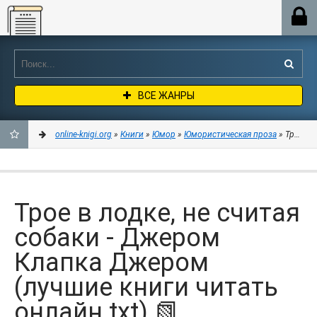
Online-knigi.org
ВСЕ ЖАНРЫ
online-knigi.org
»
Книги
»
Юмор
»
Юмористическая проза
» Трое в 
ДОБАВИТЬ
В
Трое в лодке, не считая
ЗАКЛАДКИ
собаки - Джером
Клапка Джером
(лучшие книги читать
онлайн txt) 📗