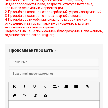
этнического происхождения, вероисповедания,
недееспособности, пола, возраста, статуса ветерана,
касты или сексуальной ориентации.
2. Просьба отказаться от оскорблений, угроз и запугиваний.
3. Просьба отказаться от нецензурной лексики.
4. Просьба вести себя максимально корректно как по
отношению к авторам, так и по отношению к другим
читателям и их комментариям.
Надеемся на Ваше понимание и благоразумие. С уважением,
администратор online-knigi.org
Прокомментировать
Полужирный
Курсив
Подчеркнутый
Зачеркнутый
Выравнивание
Нумерованный списо
Маркированный
Вставить
Вставить защищенную ссылку
Вставить смайлик
Вставка скрытого текста
Вставка цитаты
Вставка спойлера