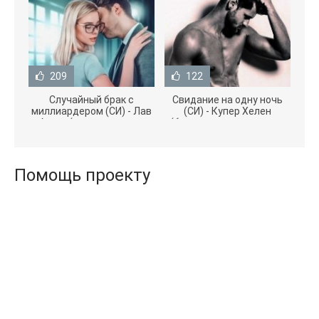
209
122
Случайный брак с
Свидание на одну ночь
миллиардером (СИ) - Лав
(СИ) - Купер Хелен
Агата (полная версия
(бесплатные серии книг
книги TXT) 📗
.txt) 📗
Помощь проекту