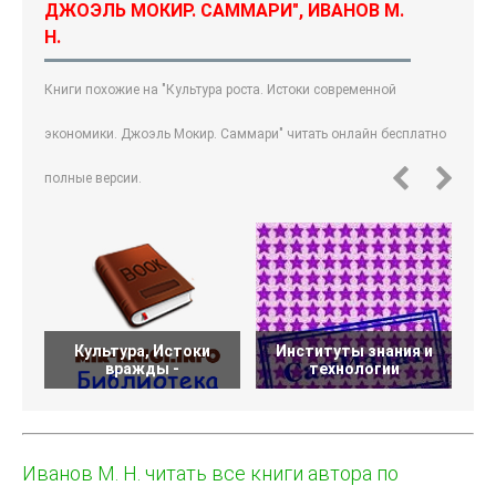
ДЖОЭЛЬ МОКИР. САММАРИ", ИВАНОВ М.
Н.
Книги похожие на "Культура роста. Истоки современной
экономики. Джоэль Мокир. Саммари" читать онлайн бесплатно
полные версии.
Культура, Истоки
Институты знания и
И
вражды -
технологии
Иванов М. Н. читать все книги автора по