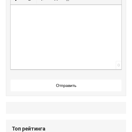
Вставить защищенную ссылку
Вставить смайлик
Вставка скрытого текста
Вставка цитаты
Вставка спойлера
0
Отправить
Топ рейтинга