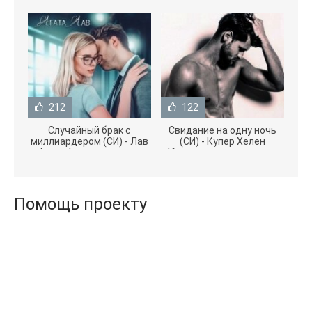
212
122
Случайный брак с
Свидание на одну ночь
миллиардером (СИ) - Лав
(СИ) - Купер Хелен
Агата (полная версия
(бесплатные серии книг
книги TXT) 📗
.txt) 📗
Помощь проекту