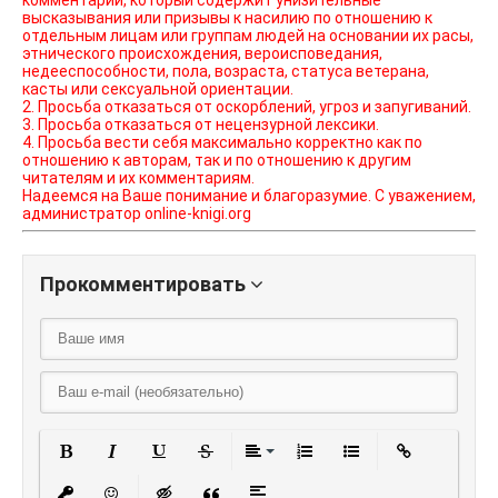
комментарий, который содержит унизительные
высказывания или призывы к насилию по отношению к
отдельным лицам или группам людей на основании их расы,
этнического происхождения, вероисповедания,
недееспособности, пола, возраста, статуса ветерана,
касты или сексуальной ориентации.
2. Просьба отказаться от оскорблений, угроз и запугиваний.
3. Просьба отказаться от нецензурной лексики.
4. Просьба вести себя максимально корректно как по
отношению к авторам, так и по отношению к другим
читателям и их комментариям.
Надеемся на Ваше понимание и благоразумие. С уважением,
администратор online-knigi.org
Прокомментировать
Полужирный
Курсив
Подчеркнутый
Зачеркнутый
Выравнивание
Нумерованный списо
Маркированный
Вставить