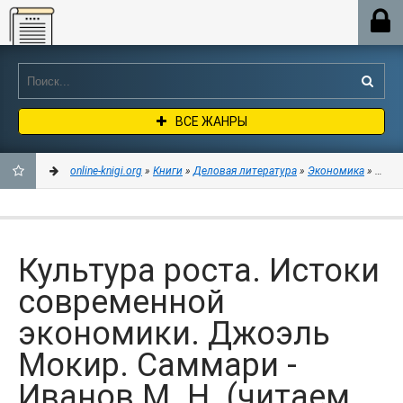
Online-knigi.org
ВСЕ ЖАНРЫ
online-knigi.org
»
Книги
»
Деловая литература
»
Экономика
» Культ
ДОБАВИТЬ
В
Культура роста. Истоки
ЗАКЛАДКИ
современной
экономики. Джоэль
Мокир. Саммари -
Иванов М. Н. (читаем