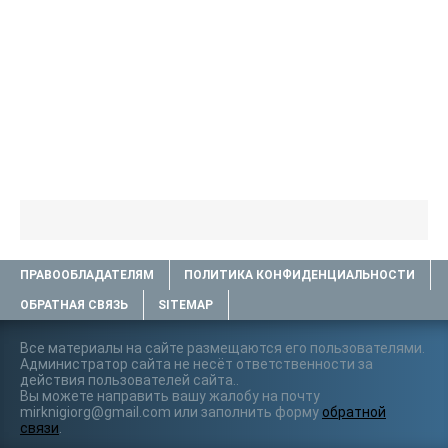
ПРАВООБЛАДАТЕЛЯМ
ПОЛИТИКА КОНФИДЕНЦИАЛЬНОСТИ
ОБРАТНАЯ СВЯЗЬ
SITEMAP
Все материалы на сайте размещаются его пользователями.
Администратор сайта не несёт ответственности за
действия пользователей сайта..
Вы можете направить вашу жалобу на почту
mirknigiorg@gmail.com или заполнить форму
обратной
связи
.