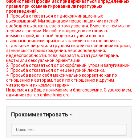
библиотеки! Просим Вас придерживаться определенных
правил при комментировании литературных
произведений.
1. Просьба отказаться от дискриминационных
высказываний. Мы защищаем право наших читателей
свободно выражать свою точку зрения. Вместе с тем мы не
терпим агрессии. На сайте запрещено оставлять
комментарий, который содержит унизительные
высказывания или призывы к насилию по отношению к
отдельным лицам или группам людей на основании их расы,
этнического происхождения, вероисповедания,
недееспособности, пола, возраста, статуса ветерана,
касты или сексуальной ориентации.
2. Просьба отказаться от оскорблений, угроз и запугиваний.
3. Просьба отказаться от нецензурной лексики.
4. Просьба вести себя максимально корректно как по
отношению к авторам, так и по отношению к другим
читателям и их комментариям.
Надеемся на Ваше понимание и благоразумие. С уважением,
администратор online-knigi.org
Прокомментировать