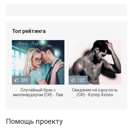
Топ рейтинга
209
122
Случайный брак с
Свидание на одну ночь
миллиардером (СИ) - Лав
(СИ) - Купер Хелен
Агата (полная версия
(бесплатные серии книг
книги TXT) 📗
.txt) 📗
Помощь проекту