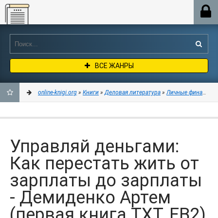
Online-knigi.org
ВСЕ ЖАНРЫ
online-knigi.org
»
Книги
»
Деловая литература
»
Личные финансы
»
ДОБАВИТЬ
В
Управляй деньгами:
ЗАКЛАДКИ
Как перестать жить от
зарплаты до зарплаты
- Демиденко Артем
(первая книга TXT, FB2)