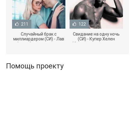
211
122
Случайный брак с
Свидание на одну ночь
миллиардером (СИ) - Лав
(СИ) - Купер Хелен
Агата (полная версия
(бесплатные серии книг
книги TXT) 📗
.txt) 📗
Помощь проекту