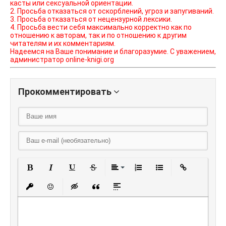
касты или сексуальной ориентации.
2. Просьба отказаться от оскорблений, угроз и запугиваний.
3. Просьба отказаться от нецензурной лексики.
4. Просьба вести себя максимально корректно как по
отношению к авторам, так и по отношению к другим
читателям и их комментариям.
Надеемся на Ваше понимание и благоразумие. С уважением,
администратор online-knigi.org
Прокомментировать
Полужирный
Курсив
Подчеркнутый
Зачеркнутый
Выравнивание
Нумерованный списо
Маркированный
Вставить
Вставить защищенную ссылку
Вставить смайлик
Вставка скрытого текста
Вставка цитаты
Вставка спойлера