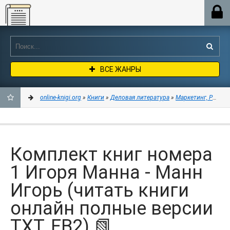
Online-knigi.org
ВСЕ ЖАНРЫ
online-knigi.org
»
Книги
»
Деловая литература
»
Маркетинг, PR, ре
ДОБАВИТЬ
В
Комплект книг номера
ЗАКЛАДКИ
1 Игоря Манна - Манн
Игорь (читать книги
онлайн полные версии
TXT, FB2) 📗