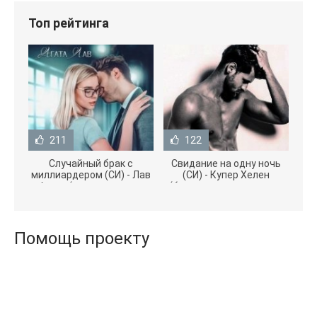
Топ рейтинга
211
122
Случайный брак с
Свидание на одну ночь
миллиардером (СИ) - Лав
(СИ) - Купер Хелен
Агата (полная версия
(бесплатные серии книг
книги TXT) 📗
.txt) 📗
Помощь проекту