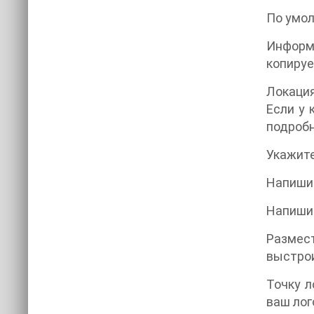
По умо
Информа
копируе
Локаци
Если у 
подробн
Укажите
Напишит
Напишит
Размес
выстро
Точку л
ваш лог