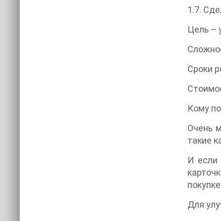
1.7. Сд
Цель – 
Сложнос
Сроки р
Стоимо
Кому по
Очень м
такие к
И если 
карточк
покупке
Для улу