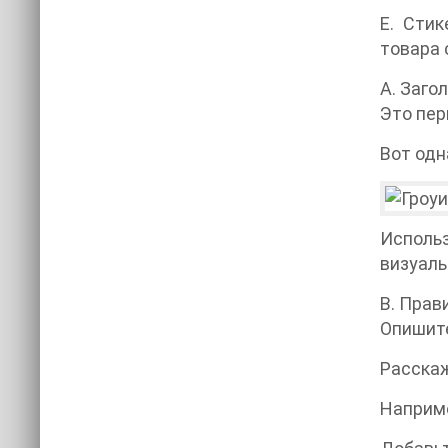
E. Сти
товара 
А. Заго
Это пер
Вот одн
Использ
визуаль
B. Прав
Опишит
Расскаж
Наприме