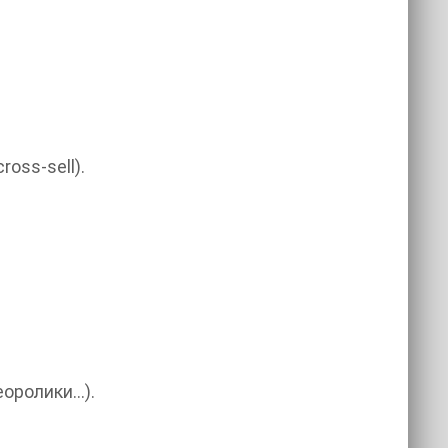
oss-sell).
еоролики…).