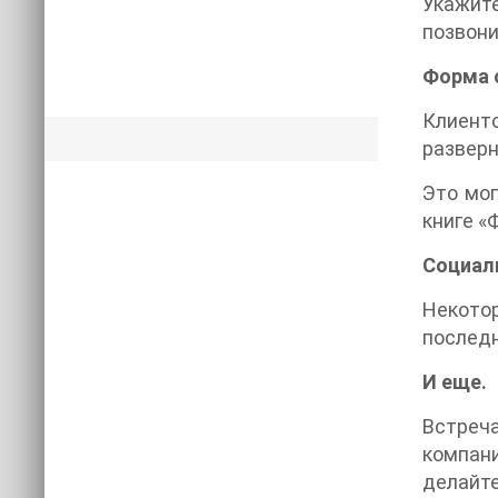
Укажит
позвони
Форма 
Клиент
разверн
Это мог
книге «
Социал
Некото
последн
И еще.
Встреча
компани
делайте