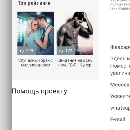
Тут можно ч
Топ рейтинга
полную верс
(аннотацию
Фиксир
209
122
Здесь м
Случайный брак с
Свидание на одну
миллиардером
ночь (СИ) - Купер
Номер т
(СИ) - Лав Агата
Хелен
увеличи
(полная версия
(бесплатные
книги TXT) 📗
серии книг .txt) 📗
Мессе
Помощь проекту
Укажите
whatsapp
E-mail