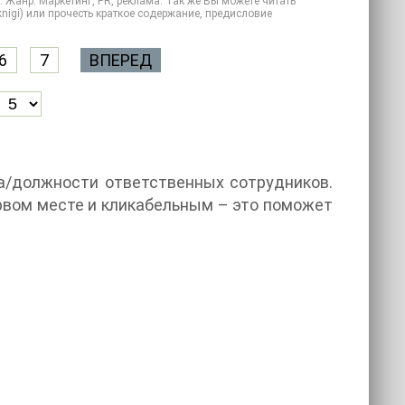
. Жанр: Маркетинг, PR, реклама. Так же Вы можете читать
 knigi) или прочесть краткое содержание, предисловие
6
7
ВПЕРЕД
а/должности ответственных сотрудников.
рвом месте и кликабельным – это поможет