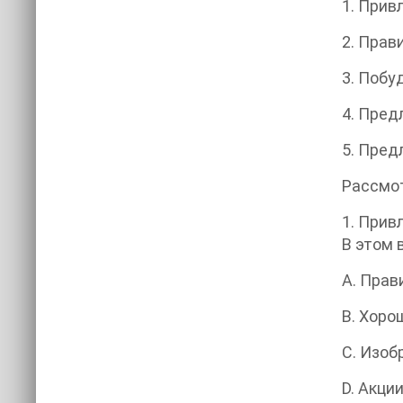
1. Прив
2. Прав
3. Побу
4. Пред
5. Пред
Рассмо
1. Прив
В этом 
A. Прав
B. Хоро
C. Изоб
D. Акци