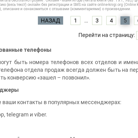
итать бесплатно Гроуинг. Онлайн - Манн Игорь (читать книги без .TXT, .FB2) 
ию (весь текст) онлайн без регистрации и SMS на сайте online-knigi.org (Online
), описание и ознакомиться с отзывами (комментариями) о произведении.
НАЗАД
1
...
3
4
5
Перейти на страницу:
ованные телефоны
огут быть номера телефонов всех отделов и имен
елефона отдела продаж всегда должен быть на пе
ть конверсию «зашел – позвонил».
нджеры
 ваши контакты в популярных мессенджерах:
, telegram и viber.