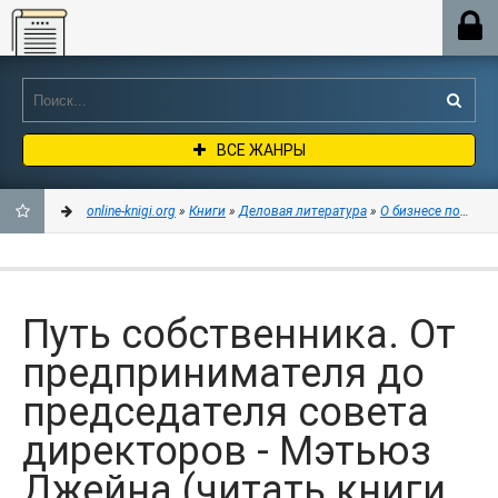
Online-knigi.org
ВСЕ ЖАНРЫ
online-knigi.org
»
Книги
»
Деловая литература
»
О бизнесе популя
ДОБАВИТЬ
В
Путь собственника. От
ЗАКЛАДКИ
предпринимателя до
председателя совета
директоров - Мэтьюз
Джейна (читать книги