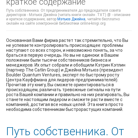
краткое содержание
Путь собственника. От предпринимателя до председателя совета
директоров - Мэтьюз Джейна (читать книги онлайн .TXT) 📗 - описание
и краткое содержание, автор
Мэтьюз Джейна
, читайте бесплатно
онлайн на сайте электронной библиотеки online-knigi.org
Основанная Вами фирма растет так стремительно, что Вы
не успеваете контролировать происходящее: проблемы
наступают со всех сторон, и невозможно понять, за что
браться в первую очередь. Но вы не одиноки: в Вашем
положении были тысячи собственников бизнеса и
менеджеров. Их опыт собрали и обобщили Кэтрин Кэтлин
(партнер The Catlin Group) и Джейна Мэтьюз (президент
Boulder Quantum Ventures, эксперт по быстрому росту
Центра Кауффмана для лидеров-предпринимателей).
Прочитав эту книгу, Вы сможете ориентироваться в
происходящем, различать тревожные сигналы на пути
роста Вашей компании и правильно на них реагировать, Вы
станете настоящим лидером и сможете расти вместе с
компанией, достигая все новых целей. Эта книга просто
необходима собственникам быстрорастущих компаний.
Путь собственника. От