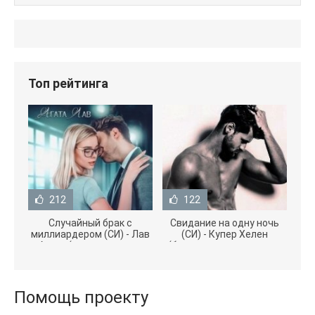
Топ рейтинга
212
122
Случайный брак с
Свидание на одну ночь
миллиардером (СИ) - Лав
(СИ) - Купер Хелен
Агата (полная версия
(бесплатные серии книг
книги TXT) 📗
.txt) 📗
Помощь проекту