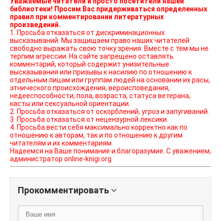
Уважаемые читатели и просто посетители нашей
библиотеки! Просим Вас придерживаться определенных
правил при комментировании литературных
произведений.
1. Просьба отказаться от дискриминационных
высказываний. Мы защищаем право наших читателей
свободно выражать свою точку зрения. Вместе с тем мы не
терпим агрессии. На сайте запрещено оставлять
комментарий, который содержит унизительные
высказывания или призывы к насилию по отношению к
отдельным лицам или группам людей на основании их расы,
этнического происхождения, вероисповедания,
недееспособности, пола, возраста, статуса ветерана,
касты или сексуальной ориентации.
2. Просьба отказаться от оскорблений, угроз и запугиваний.
3. Просьба отказаться от нецензурной лексики.
4. Просьба вести себя максимально корректно как по
отношению к авторам, так и по отношению к другим
читателям и их комментариям.
Надеемся на Ваше понимание и благоразумие. С уважением,
администратор online-knigi.org
Прокомментировать