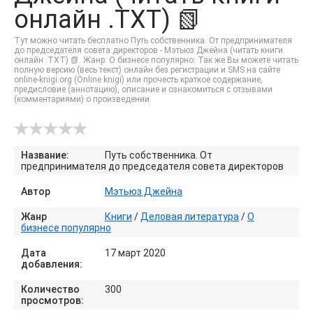
онлайн .TXT) 📗
Тут можно читать бесплатно Путь собственника. От предпринимателя
до председателя совета директоров - Мэтьюз Джейна (читать книги
онлайн .TXT) 📗. Жанр: О бизнесе популярно. Так же Вы можете читать
полную версию (весь текст) онлайн без регистрации и SMS на сайте
online-knigi.org (Online knigi) или прочесть краткое содержание,
предисловие (аннотацию), описание и ознакомиться с отзывами
(комментариями) о произведении.
Название:
Путь собственника. От
предпринимателя до председателя совета директоров
Автор
Мэтьюз Джейна
Жанр
Книги
/
Деловая литература
/
О
бизнесе популярно
Дата
17 март 2020
добавления:
Количество
300
просмотров: