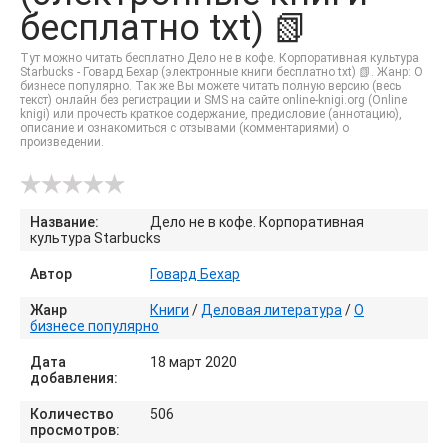
бесплатно txt) 📗
Тут можно читать бесплатно Дело не в кофе. Корпоративная культура
Starbucks - Говард Бехар (электронные книги бесплатно txt) 📗. Жанр: О
бизнесе популярно. Так же Вы можете читать полную версию (весь
текст) онлайн без регистрации и SMS на сайте online-knigi.org (Online
knigi) или прочесть краткое содержание, предисловие (аннотацию),
описание и ознакомиться с отзывами (комментариями) о
произведении.
Название:
Дело не в кофе. Корпоративная
культура Starbucks
Автор
Говард Бехар
Жанр
Книги
/
Деловая литература
/
О
бизнесе популярно
Дата
18 март 2020
добавления:
Количество
506
просмотров: