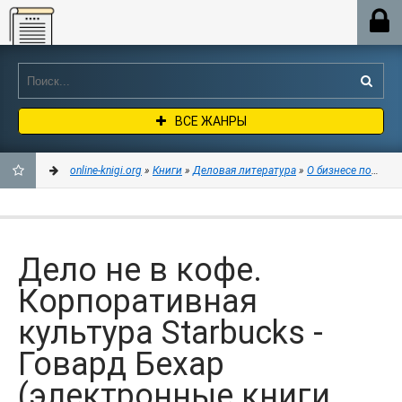
Online-knigi.org
ВСЕ ЖАНРЫ
online-knigi.org
»
Книги
»
Деловая литература
»
О бизнесе популя
ДОБАВИТЬ
В
Дело не в кофе.
ЗАКЛАДКИ
Корпоративная
культура Starbucks -
Говард Бехар
(электронные книги