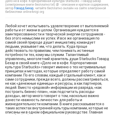
Дело не в кофе. Корпоративная культура Starbucks - Говард Бехар
(электронные книги бесплатно txt) 📗 - описание и краткое содержание,
автор
Говард Бехар
, читайте бесплатно онлайн на сайте электронной
библиотеки online-knigi.org
Любой хочет испытывать удовлетворение от выполняемой
работы и от жизни в целом. Организация нуждается в
заинтересованности и творческой энергии сотрудников -
без этого немыслим ее успех. И все же организация по
самой своей природе душит инициативу, командует
людьми, указывает им, что делать. Куда проще
действовать по правилам, чем понимать истинные
потребности тех, кому мы служим. Талантливый
управленец, многолетний хранитель души Starbucks Говард
Бехар в своей книге «Дело не в кофе. Корпоративная
культура Starbucks» говорит именно о тех нетривиальных
принципах и методах, которые определяют работу самой
компании. По его словам, каждый отдельный клиент, как и
сами сотрудники, прежде всего, должны рассматриваться,
не как «денежные единицы» и ресурсы, а как партнеров,
людей. Вместо «рядовой» информации из разряда, «как
построить бизнес-план», «как подсчитать расходы-
доходы», автор много говорит о том, насколько важно
донести «важность личности» для работы и
жизнедеятельности компании. В книге рассказывается о
таких аспектах внутренней культуры компании, которые не
описаны ни в одном официальном руководстве. Главная