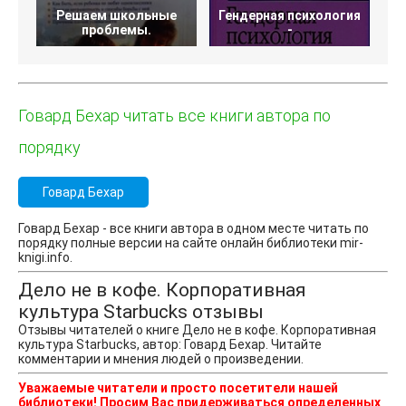
Решаем школьные
Гендерная психология
Д
проблемы.
-
Говард Бехар читать все книги автора по
порядку
Говард Бехар
Говард Бехар - все книги автора в одном месте читать по
порядку полные версии на сайте онлайн библиотеки mir-
knigi.info.
Дело не в кофе. Корпоративная
культура Starbucks отзывы
Отзывы читателей о книге Дело не в кофе. Корпоративная
культура Starbucks, автор: Говард Бехар. Читайте
комментарии и мнения людей о произведении.
Уважаемые читатели и просто посетители нашей
библиотеки! Просим Вас придерживаться определенных