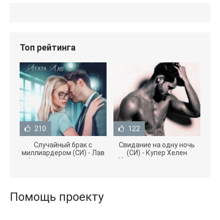
Топ рейтинга
210
122
Случайный брак с
Свидание на одну ночь
миллиардером (СИ) - Лав
(СИ) - Купер Хелен
Агата (полная версия
(бесплатные серии книг
книги TXT) 📗
.txt) 📗
Помощь проекту