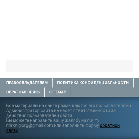
ПРАВООБЛАДАТЕЛЯМ
ПОЛИТИКА КОНФИДЕНЦИАЛЬНОСТИ
ОБРАТНАЯ СВЯЗЬ
SITEMAP
Все материалы на сайте размещаются его пользователями.
Администратор сайта не несёт ответственности за
действия пользователей сайта..
Вы можете направить вашу жалобу на почту
mirknigiorg@gmail.com или заполнить форму
обратной
связи
.