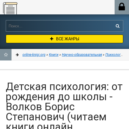
Online-knigi.org
ВСЕ ЖАНРЫ
online-knigi.org
»
Книги
»
Научно-образовательная
»
Психология
» 
ДОБАВИТЬ
В
Детская психология: от
ЗАКЛАДКИ
рождения до школы -
Волков Борис
Степанович (читаем
книги онлайн