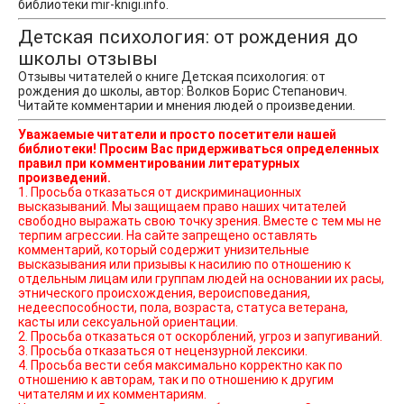
библиотеки mir-knigi.info.
Детская психология: от рождения до
школы отзывы
Отзывы читателей о книге Детская психология: от
рождения до школы, автор: Волков Борис Степанович.
Читайте комментарии и мнения людей о произведении.
Уважаемые читатели и просто посетители нашей
библиотеки! Просим Вас придерживаться определенных
правил при комментировании литературных
произведений.
1. Просьба отказаться от дискриминационных
высказываний. Мы защищаем право наших читателей
свободно выражать свою точку зрения. Вместе с тем мы не
терпим агрессии. На сайте запрещено оставлять
комментарий, который содержит унизительные
высказывания или призывы к насилию по отношению к
отдельным лицам или группам людей на основании их расы,
этнического происхождения, вероисповедания,
недееспособности, пола, возраста, статуса ветерана,
касты или сексуальной ориентации.
2. Просьба отказаться от оскорблений, угроз и запугиваний.
3. Просьба отказаться от нецензурной лексики.
4. Просьба вести себя максимально корректно как по
отношению к авторам, так и по отношению к другим
читателям и их комментариям.