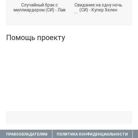
Случайный брак с
Свидание на одну ночь
миллиардером (СИ) - Лав
(СИ) - Купер Хелен
Агата (полная версия
(бесплатные серии книг
книги TXT) 📗
.txt) 📗
Помощь проекту
ПРАВООБЛАДАТЕЛЯМ
ПОЛИТИКА КОНФИДЕНЦИАЛЬНОСТИ