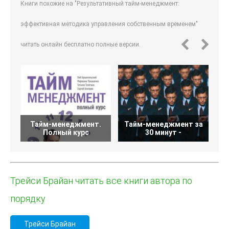
Книги похожие на "Результативный тайм-менеджмент:
эффективная методика управления собственным временем"
читать онлайн бесплатно полные версии.
Тайм-менеджмент.
Тайм-менеджмент за
Полный курс
30 минут -
В
Трейси Брайан читать все книги автора по
порядку
Трейси Брайан