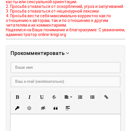
касты или сексуальной ориентации.
2. Просьба отказаться от оскорблений, угроз и запугиваний.
3. Просьба отказаться от нецензурной лексики.
4. Просьба вести себя максимально корректно как по
отношению к авторам, так и по отношению к другим
читателям и их комментариям.
Надеемся на Ваше понимание и благоразумие. С уважением,
администратор online-knigi.org
Прокомментировать
Полужирный
Курсив
Подчеркнутый
Зачеркнутый
Выравнивание
Нумерованный списо
Маркированный
Вставить
Вставить защищенную ссылку
Вставить смайлик
Вставка скрытого текста
Вставка цитаты
Вставка спойлера