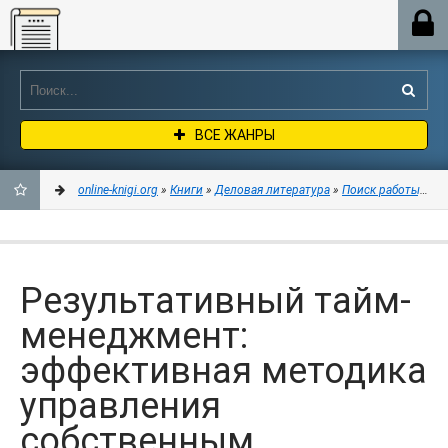
Online-knigi.org
ВСЕ ЖАНРЫ
online-knigi.org
»
Книги
»
Деловая литература
»
Поиск работы, кар
ДОБАВИТЬ
В
Результативный тайм-
ЗАКЛАДКИ
менеджмент:
эффективная методика
управления
собственным