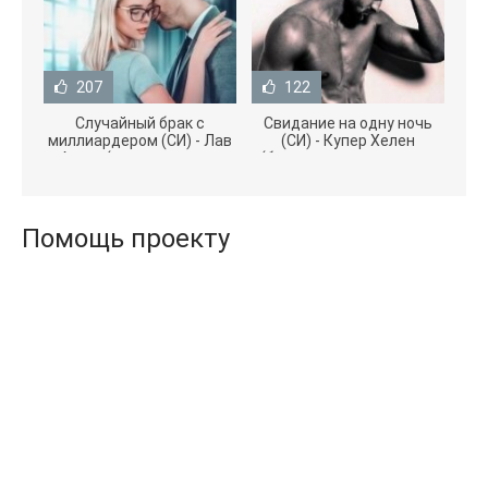
207
122
Случайный брак с
Свидание на одну ночь
миллиардером (СИ) - Лав
(СИ) - Купер Хелен
Агата (полная версия
(бесплатные серии книг
книги TXT) 📗
.txt) 📗
Помощь проекту