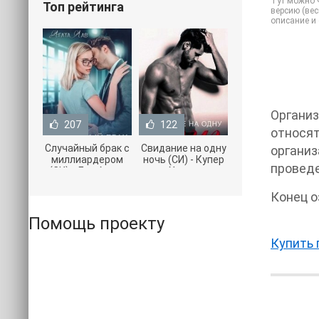
Тут можно ч
Топ рейтинга
версию (вес
описание и
Органи
207
122
относят
Случайный брак с
Свидание на одну
организ
миллиардером
ночь (СИ) - Купер
проведе
(СИ) - Лав Агата
Хелен
(полная версия
(бесплатные
книги TXT) 📗
серии книг .txt) 📗
Помощь проекту
Купить 