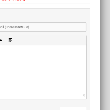
щенную ссылку
 смайлик
авка скрытого текста
Вставка цитаты
Вставка спойлера
0