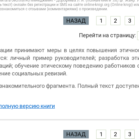
итать бесплатно Менеджмент - Дорофеева Л. И. (полные книги .txt) 📗. Жанр:
ь текст) онлайн без регистрации и SMS на сайте online-knigi.org (Online knigi)
 ознакомиться с отзывами (комментариями) о произведении.
НАЗАД
1
2
3
Перейти на страницу:
зации принимают меры в целях повышения этично
ся: личный пример руководителей; разработка эт
аций; обучение этическому поведению работников о
ние социальных ревизий.
Конец ознакомительного фрагмента. Полный т
полную версию книги
НАЗАД
1
2
3