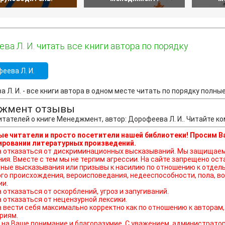
ва Л. И. читать все книги автора по порядку
еева Л. И.
 Л. И. - все книги автора в одном месте читать по порядку полные 
жмент отзывы
тателей о книге Менеджмент, автор: Дорофеева Л. И.. Читайте к
е читатели и просто посетители нашей библиотеки! Просим В
ровании литературных произведений.
ься от дискриминационных высказываний. Мы защищаем право наших читателей свободно выражать свою
ния. Вместе с тем мы не терпим агрессии. На сайте запрещено о
ные высказывания или призывы к насилию по отношению к отдель
го происхождения, вероисповедания, недееспособности, пола, во
ии.
а отказаться от оскорблений, угроз и запугиваний.
а отказаться от нецензурной лексики.
а вести себя максимально корректно как по отношению к авторам,
риям.
на Ваше понимание и благоразумие. С уважением, администратор o