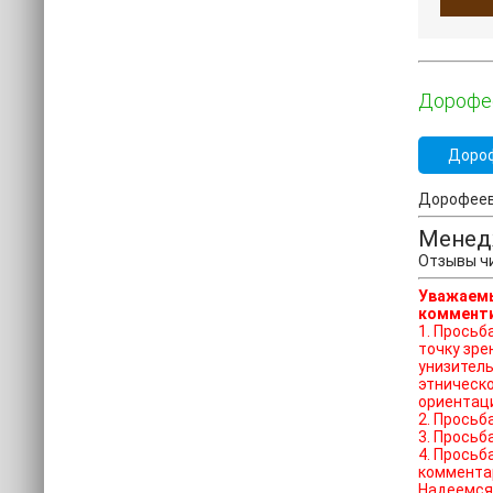
Дорофее
Дороф
Дорофеева
Менед
Отзывы чи
Уважаемы
комменти
1. Просьба отказат
точку зре
унизитель
этническо
ориентац
2. Просьб
3. Просьб
4. Просьб
коммента
Надеемся 