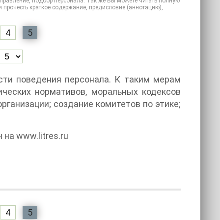
 Управление, подбор персонала. Так же Вы можете читать полную
 или прочесть краткое содержание, предисловие (аннотацию),
4
5
сти поведения персонала. К таким мерам
ических нормативов, моральных кодексов
рганизации; создание комитетов по этике;
екст доступен на www.litres.ru
4
5