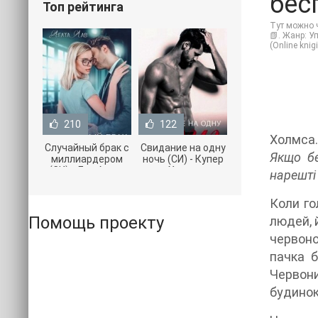
бесп
Топ рейтинга
Тут можно ч
📗. Жанр: У
(Online kni
210
122
Холмса.
Случайный брак с
Свидание на одну
Якщо бе
миллиардером
ночь (СИ) - Купер
(СИ) - Лав Агата
Хелен
нарешті 
(полная версия
(бесплатные
книги TXT) 📗
серии книг .txt) 📗
Коли го
Помощь проекту
людей, 
червоно
пачка б
Червони
будинок