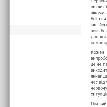
Червони
виклик 
нікому 
боїться
інші йо
звик ба
доводит
самовир
Кожен 
випробо
це не п
виходит
якнайшв
час від
червону
ситуацію
Піковий