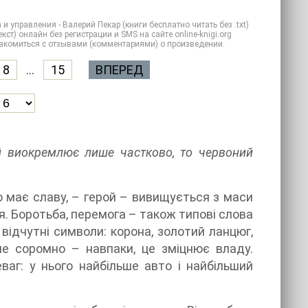
правления - Валерий Пекар (книги бесплатно читать без .txt)
ст) онлайн без регистрации и SMS на сайте online-knigi.org
знакомиться с отзывами (комментариями) о произведении.
8
...
15
ВПЕРЕД
ий виокремлює лише частково, то червоний
хто має славу, – герой – вивищується з маси
 Боротьба, перемога – також типові слова
ідчутні символи: корона, золотий ланцюг,
не соромно – навпаки, це зміцнює владу.
аг: у нього найбільше авто і найбільший