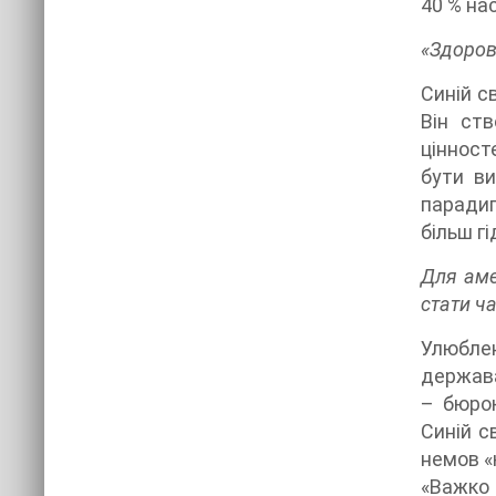
40 % на
«Здоров
Синій с
Він ств
цінност
бути ви
парадиг
більш г
Для аме
стати ч
Улюблен
держава
– бюрок
Синій с
немов «
«Важко 