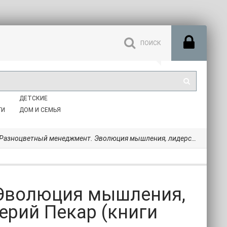
ДЕТСКИЕ
ГИ
ДОМ И СЕМЬЯ
зноцветный менеджмент. Эволюция мышления, лидерства и управления - Валерий Пекар (книги бесплатно читать без .txt) 📗
Эволюция мышления,
ерий Пекар (книги