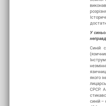
виконав
розрізн
Історич
достатн
У синьо
неправди
Синій с
(язични
Інструм
незмінн
язичниц
якого і
лицарсь
СРСР. А
стикався
синій –