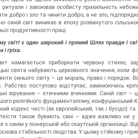
 ритуали і завоював особисту прихильність небожит
яти добро і зло та чинити добро, а не зло, підпоря
но синій світ виникає в епоху розвинутого сільськ
ьої продуктивності праці.
му світі є один широкий і прямий Шлях правди і сві
 і гріха.
віт намагається приборкати червону стихію, зар
цькі свята набувають церковного значення, коли фо
енти синього світу – це мораль, право і порядок. В
і. Рабство поступово відступає, замінюючись крі
ькі вірування – етичними вченнями. Синій світ – це
ншого релігійного фундаменталізму, конфуціанський К
кий кодекс честі (як європейський, так і бусідо) т
теїсти також бувають сині – адже важливо не у щ
 з синім у піонерській або скаутській організації. Ві
 основа стабільності людства. У цьому стійкому і пр