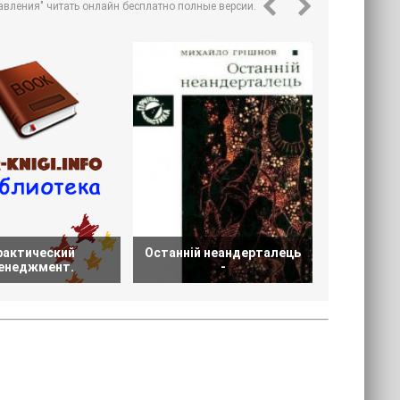
вления" читать онлайн бесплатно полные версии.
рактический
Останній неандерталець
Инно
енеджмент.
-
мен