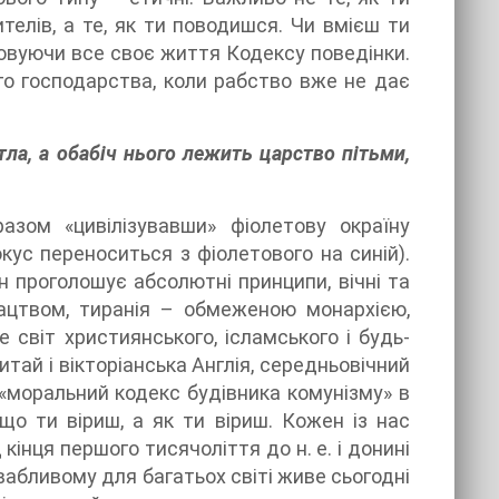
елів, а те, як ти поводишся. Чи вмієш ти
дковуючи все своє життя Кодексу поведінки.
ого господарства, коли рабство вже не дає
тла, а обабіч нього лежить царство пітьми,
азом «цивілізувавши» фіолетову окраїну
кус переноситься з фіолетового на синій).
ін проголошує абсолютні принципи, вічні та
пацтвом, тиранія – обмеженою монархією,
 світ християнського, ісламського і будь-
итай і вікторіанська Англія, середньовічний
а «моральний кодекс будівника комунізму» в
о ти віриш, а як ти віриш. Кожен із нас
д кінця першого тисячоліття до н. е. і донині
ивабливому для багатьох світі живе сьогодні