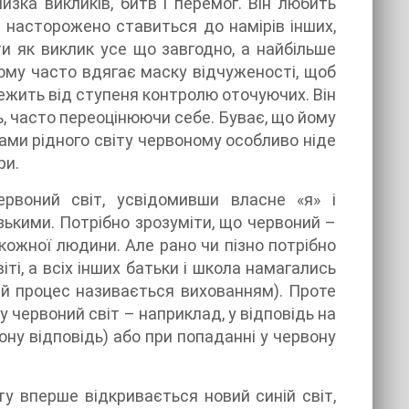
зка викликів, битв і перемог. Він любить
н насторожено ставиться до намірів інших,
ти як виклик усе що завгодно, а найбільше
тому часто вдягає маску відчуженості, щоб
лежить від ступеня контролю оточуючих. Він
ь, часто переоцінюючи себе. Буває, що йому
жами рідного світу червоному особливо ніде
ри.
рвоний світ, усвідомивши власне «я» і
ькими. Потрібно зрозуміти, що червоний –
 кожної людини. Але рано чи пізно потрібно
іті, а всіх інших батьки і школа намагались
ей процес називається вихованням). Проте
 червоний світ – наприклад, у відповідь на
ну відповідь) або при попаданні у червону
у вперше відкривається новий синій світ,