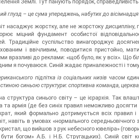
селення Землі. Тут панують порядок, справедливість 
ий глузд – це сума упереджень, набутих до вісімнадцят
віт насаджує жорстку, але не жорстоку дисципліну, 
орює міцний фундамент особистої відповідальнос
ей. Традиційне суспільство винагороджує досягн
хованим і ввічливим, поводитися пристойно, мати 
ми вразливі до реклами: «щоб було, як у всіх». Що бі
ідним я почуваюся. Синій жадає приналежності і том
риканського підлітка із соціальних низів часом єди
астиною синьою структури: спортивна команда, церква,
а структура синього світу – це ієрархія. Так влашт
 та армія (де без синіх правил неможливо досягти б
рат, який формально дотримується всіх правил і 
віт, навіть в умовах «нормального середньовічного 
кристал, що вийшов з рук небесного ювеліра» (гово
бути богом» А.Б. і Н.Б. Стругацьких). Синій світ 