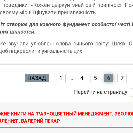
 поведінки: «Кожен цвіркун знай свій припічок». По
 своєму місці і цінувати приналежність.
віт створює для кожного фундамент особистої честі 
йних цінностей.
е звучали улюблені слова синього світу: Шлях, Се
 щоб підкреслити унікальність цих
НАЗАД
1
...
4
5
6
7
Перейти на страницу:
ЖИЕ КНИГИ НА "РАЗНОЦВЕТНЫЙ МЕНЕДЖМЕНТ. ЭВОЛЮ
ВЛЕНИЯ", ВАЛЕРИЙ ПЕКАР