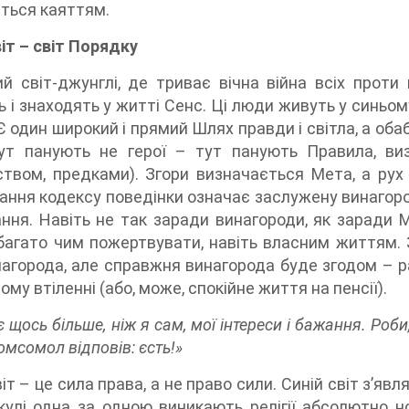
ться каяттям.
віт – світ Порядку
й світ-джунглі, де триває вічна війна всіх проти 
 і знаходять у житті Сенс. Ці люди живуть у синьому
Є один широкий і прямий Шлях правди і світла, а оба
Тут панують не герої – тут панують Правила, ви
ством, предками). Згори визначається Мета, а ру
ння кодексу поведінки означає заслужену винагород
ання. Навіть не так заради винагороди, як заради
агато чим пожертвувати, навіть власним життям. 
агорода, але справжня винагорода буде згодом – ра
му втіленні (або, може, спокійне життя на пенсії).
є щось більше, ніж я сам, мої інтереси і бажання. Роби
омсомол відповів: єсть!»
іт – це сила права, а не право сили. Синій світ з’явл
кулі одна за одною виникають релігії абсолютно но