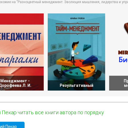
охожие на "Разноцветный менеджмент. Эволюция мышления, лидерства и упра
Менеджмент -
П
Дорофеева Л. И.
Результативный
м
 Пекар читать все книги автора по порядку
ий Пекар