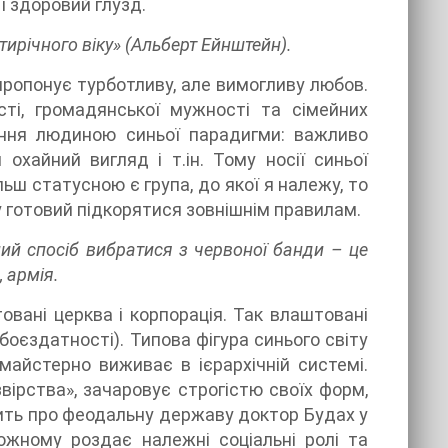
і здоровий глузд.
ирічного віку» (Альберт Ейнштейн).
пропонує турботливу, але вимогливу любов.
ті, громадянської мужності та сімейних
ення людиною синьої парадигми: важливо
охайний вигляд і т.ін. Тому носії синьої
льш статусною є група, до якої я належу, то
у готовий підкорятися зовнішнім правилам.
ний спосіб вибратися з червоної банди – це
 армія.
овані церква і корпорація. Так влаштовані
оєздатності). Типова фігура синього світу
майстерно виживає в ієрархічній системі.
звірства», зачаровує строгістю своїх форм,
рить про феодальну державу доктор Будах у
кожному роздає належні соціальні ролі та