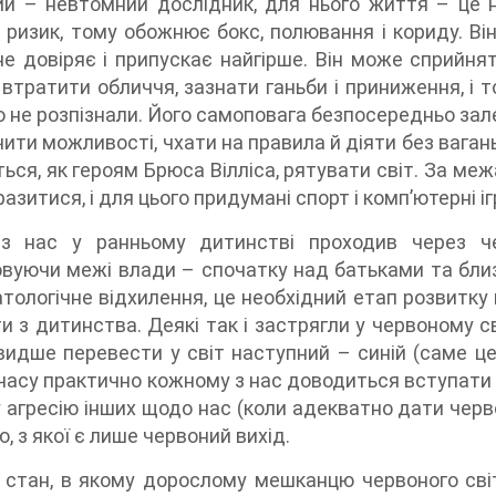
й – невтомний дослідник, для нього життя – це ни
і ризик, тому обожнює бокс, полювання і кориду. Ві
не довіряє і припускає найгірше. Він може сприйня
 втратити обличчя, зазнати ганьби і приниження, і 
го не розпізнали. Його самоповага безпосередньо за
чити можливості, чхати на правила й діяти без ваган
ься, як героям Брюса Вілліса, рятувати світ. За ме
азитися, і для цього придумані спорт і комп’ютерні іг
з нас у ранньому дитинстві проходив через че
вуючи межі влади – спочатку над батьками та близ
атологічне відхилення, це необхідний етап розвитку
и з дитинства. Деякі так і застрягли у червоному св
идше перевести у світ наступний – синій (саме ц
 часу практично кожному з нас доводиться вступати у
 агресію інших щодо нас (коли адекватно дати черво
, з якої є лише червоний вихід.
 стан, в якому дорослому мешканцю червоного світ