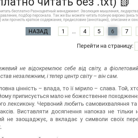
латно читать без .txt) 📗
итать бесплатно Разноцветный менеджмент. Эволюция мышления, лидерства и у
правление, подбор персонала. Так же Вы можете читать полную версию (весь тек
gi) или прочесть краткое содержание, предисловие (аннотацию), описание и о
НАЗАД
1
...
4
5
6
7
Перейти на страницу:
жевий не відокремлює себе від світу, а фіолетов
став незалежним, і тепер центр світу – він сам.
ловна цінність – влада, то її мірило – слава. Той, 
йому приписується мало не божественне походження.
го лексикону. Червоний любить самовихваляння та в
аксів. Виставляти досягнення напоказ не тільки 
й не заощаджує, а вкладає у символи своїх перев
.