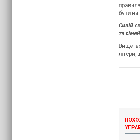
правила
бути на
Синій с
та сіме
Вище вж
літери,
ПОХО
УПРА