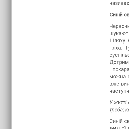
називає
Синій с
Червони
шукають
Шляху. 
гріха. 
суспіль
Дотрима
і покар
можна б
вже вин
наступно
У житті 
треба; к
Синій св
земної 