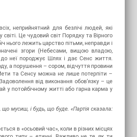
всіх, неприйнятний для безлічі людей, які
 світі. Це чудовий світ Порядку та Вірного
біч нього лежить царство пітьми, неправди і
значені згори (Небесами, вищою владою,
х до неї породжує Шлях і дає Сенс життя.
у, а порушення – сором, відчуття провини
 Мети та Сенсу можна не лише потерпіти –
Задоволення від виконання обов’язку – це
й у потойбічному житті або гарна карма у
, що мусиш, і будь, що буде. «Партія сказала:
яється в «осьовий час», коли в різних місцях
вого типу – етичні. Важливо не те, як ти