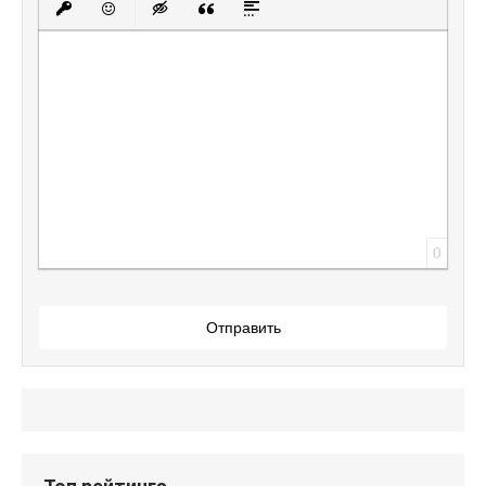
Вставить защищенную ссылку
Вставить смайлик
Вставка скрытого текста
Вставка цитаты
Вставка спойлера
0
Отправить