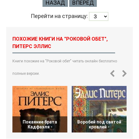
НАЗАД
ВПЕРЕД
Перейти на страницу:
ПОХОЖИЕ КНИГИ НА "РОКОВОЙ ОБЕТ",
ПИТЕРС ЭЛЛИС
Книги похожие на "Роковой обет" читать онлайн бесплатно
полные версии.
Покаяние брата
Воробей под святой
С
Кадфаэля -
кровлей -