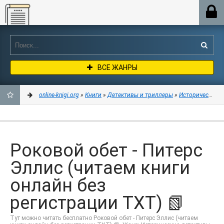
Online-knigi.org
ВСЕ ЖАНРЫ
online-knigi.org
»
Книги
»
Детективы и триллеры
»
Исторические д
ДОБАВИТЬ
В
Роковой обет - Питерс
ЗАКЛАДКИ
Эллис (читаем книги
онлайн без
регистрации TXT) 📗
Тут можно читать бесплатно Роковой обет - Питерс Эллис (читаем