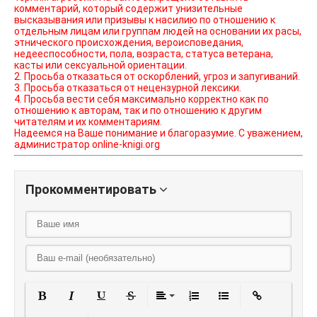
комментарий, который содержит унизительные
высказывания или призывы к насилию по отношению к
отдельным лицам или группам людей на основании их расы,
этнического происхождения, вероисповедания,
недееспособности, пола, возраста, статуса ветерана,
касты или сексуальной ориентации.
2. Просьба отказаться от оскорблений, угроз и запугиваний.
3. Просьба отказаться от нецензурной лексики.
4. Просьба вести себя максимально корректно как по
отношению к авторам, так и по отношению к другим
читателям и их комментариям.
Надеемся на Ваше понимание и благоразумие. С уважением,
администратор online-knigi.org
Прокомментировать
Полужирный
Курсив
Подчеркнутый
Зачеркнутый
Выравнивание
Нумерованный списо
Маркированный
Вставить