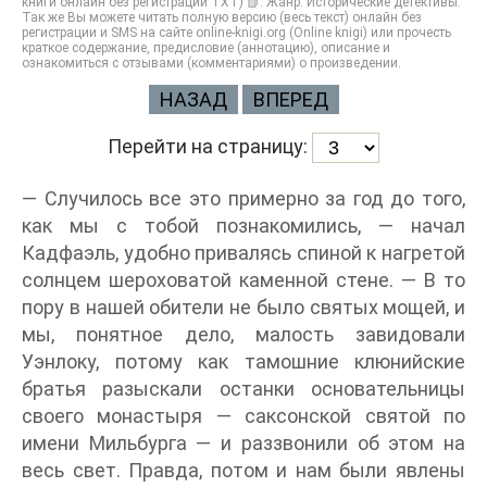
книги онлайн без регистрации TXT) 📗. Жанр: Исторические детективы.
Так же Вы можете читать полную версию (весь текст) онлайн без
регистрации и SMS на сайте online-knigi.org (Online knigi) или прочесть
краткое содержание, предисловие (аннотацию), описание и
ознакомиться с отзывами (комментариями) о произведении.
НАЗАД
ВПЕРЕД
Перейти на страницу:
— Случилось все это примерно за год до того,
как мы с тобой познакомились, — начал
Кадфаэль, удобно привалясь спиной к нагретой
солнцем шероховатой каменной стене. — В то
пору в нашей обители не было святых мощей, и
мы, понятное дело, малость завидовали
Уэнлоку, потому как тамошние клюнийские
братья разыскали останки основательницы
своего монастыря — саксонской святой по
имени Мильбурга — и раззвонили об этом на
весь свет. Правда, потом и нам были явлены