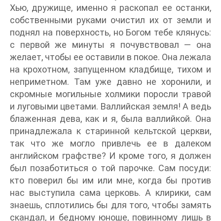
Хью, дружище, именно я раскопал ее останки,
собственными руками очистил их от земли и
поднял на поверхность, но Богом тебе клянусь:
с первой же минуты я почувствовал — она
желает, чтобы ее оставили в покое. Она лежала
на крохотном, запущенном кладбище, тихом и
неприметном. Там уже давно не хоронили, и
скромные могильные холмики поросли травой
и луговыми цветами. Валлийская земля! А ведь
блаженная дева, как и я, была валлийкой. Она
принадлежала к старинной кельтской церкви,
так что же могло привлечь ее в далеком
английском графстве? И кроме того, я должен
был позаботиться о той парочке. Сам посуди:
кто поверил бы им или мне, когда бы против
нас выступила сама церковь. А клирики, сам
знаешь, сплотились бы для того, чтобы замять
скандал, и бедному юноше, повинному лишь в