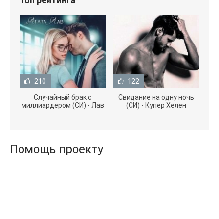
Топ рейтинга
210
122
Случайный брак с
Свидание на одну ночь
миллиардером (СИ) - Лав
(СИ) - Купер Хелен
Агата (полная версия
(бесплатные серии книг
книги TXT) 📗
.txt) 📗
Помощь проекту