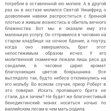
погребли в оставленной ею могиле. А в другой
раз он в экстазе молился Святой Уинифред о
дозволении навеки распроститься с бренной
плотью и живым вознестись в обитель вечного
блаженства. Вот мы и оказали ему это
маленькую услугу. Он отправился в часовню на
старом кладбище на ночное бдение, а поутру,
когда оно завершилось, брат этот
непостижимым образом исчез. У его
молитвенной скамеечки лежали лишь ряса да
сандалии, в часовне царил аромат
благоухающих цветов боярышника. Все
выглядело так, будто небеса откликнулись на
его мольбу. Во всяком случае, приор Роберт в
это поверил. Искать пропавшего брата не
стали, да и зачем? Не будет же благочестивый
бенедиктинский монах носиться ночью по
валлийским лесам в чем мать родила.