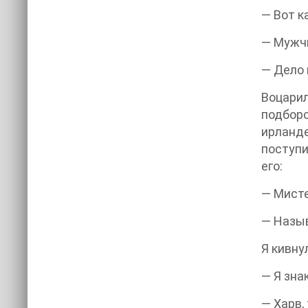
— Вот к
— Мужчи
— Дело 
Воцарил
подбор
ирланде
поступи
его:
— Мисте
— Назыв
Я кивну
— Я зна
— Харв,