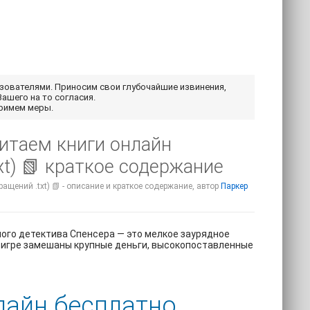
ьзователями. Приносим свои глубочайшие извинения,
Вашего на то согласия.
примем меры.
читаем книги онлайн
t) 📗 краткое содержание
ащений .txt) 📗 - описание и краткое содержание, автор
Паркер
ного детектива Спенсера — это мелкое заурядное
в игре замешаны крупные деньги, высокопоставленные
лайн бесплатно