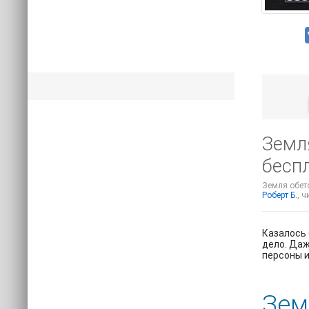
Земля
беспл
Земля обето
Роберт Б.
, 
Казалось 
дело. Даж
персоны и
Зем