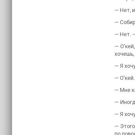
— Нет, 
— Собир
— Нет. 
— О'кей
хочешь,
— Я хоч
— О'кей.
— Мне к
— Иногд
— Я хоч
— Этого
по пово