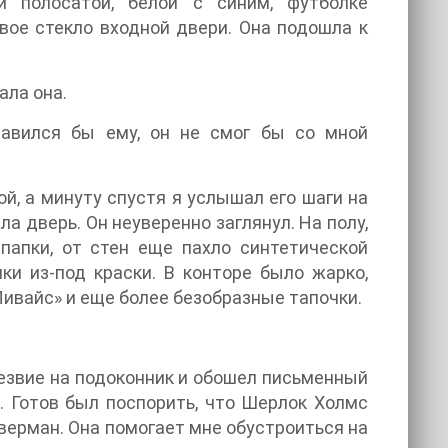
 полосатой, белой с синим, футболке
ое стекло входной двери. Она подошла к
ала она.
равился бы ему, он не смог бы со мной
й, а минуту спустя я услышал его шаги на
а дверь. Он неуверенно заглянул. На полу,
папки, от стен еще пахло синтетической
нки из-под краски. В конторе было жарко,
ивайс» и еще более безобразные тапочки.
лезвие на подоконник и обошел письменный
е. Готов был поспорить, что Шерлок Холмс
лверман. Она помогает мне обустроиться на