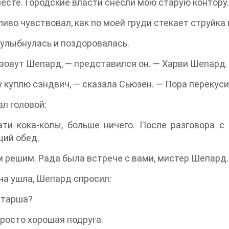
есте. Городские власти снесли мою старую контору.
ливо чувствовал, как по моей груди стекает струйка 
улыбнулась и поздоровалась.
зовут Шепард, — представился он. — Харви Шепард
 куплю сэндвич, — сказала Сьюзен. — Пора перекуси
ал головой:
ати кока-колы, больше ничего. После разговора 
ий обед.
 решим. Рада была встрече с вами, мистер Шепард.
на ушла, Шепард спросил:
етарша?
просто хорошая подруга.