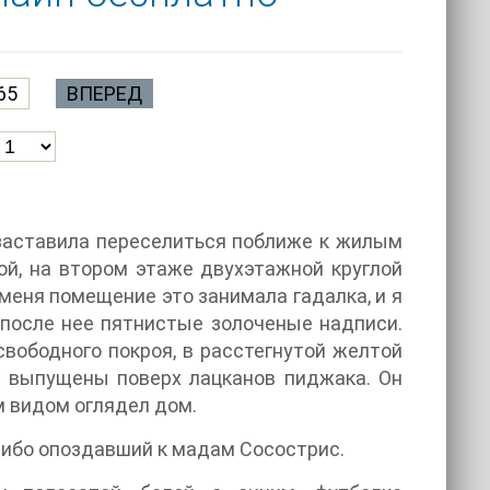
65
ВПЕРЕД
 заставила переселиться поближе к жилым
ой, на втором этаже двухэтажной круглой
меня помещение это занимала гадалка, и я
 после нее пятнистые золоченые надписи.
свободного покроя, в расстегнутой желтой
и выпущены поверх лацканов пиджака. Он
м видом оглядел дом.
 либо опоздавший к мадам Сосострис.