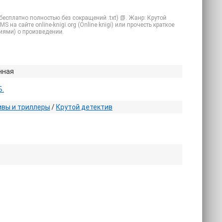
есплатно полностью без сокращений .txt) 📗. Жанр: Крутой
 на сайте online-knigi.org (Online knigi) или прочесть краткое
иями) о произведении.
нная
Б.
вы и триллеры
/
Крутой детектив