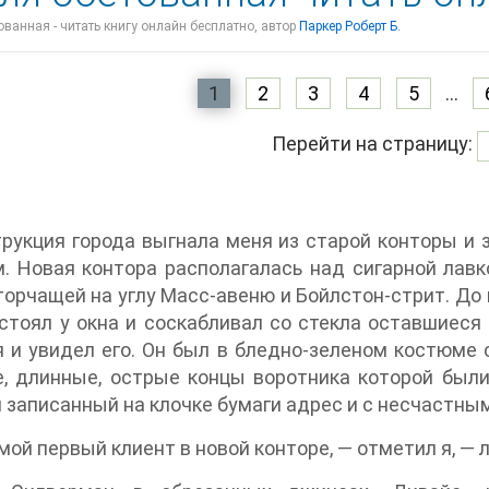
ванная - читать книгу онлайн бесплатно, автор
Паркер Роберт Б.
1
2
3
4
5
...
Перейти на страницу:
рукция города выгнала меня из старой конторы и
. Новая контора располагалась над сигарной лавк
торчащей на углу Масс-авеню и Бойлстон-стрит. До 
стоял у окна и соскабливал со стекла оставшиеся
я и увидел его. Он был в бледно-зеленом костюме 
е, длинные, острые концы воротника которой был
 записанный на клочке бумаги адрес и с несчастны
мой первый клиент в новой конторе, — отметил я, —