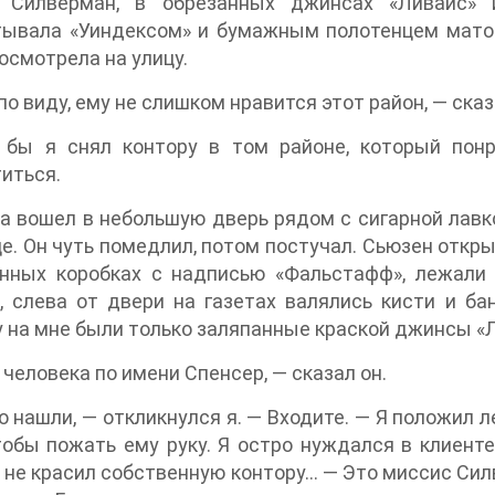
 Силверман, в обрезанных джинсах «Ливайс» и
тывала «Уиндексом» и бумажным полотенцем матов
посмотрела на улицу.
по виду, ему не слишком нравится этот район, — сказ
 бы я снял контору в том районе, который пон
иться.
 вошел в небольшую дверь рядом с сигарной лавко
е. Он чуть помедлил, потом постучал. Сьюзен открыл
онных коробках с надписью «Фальстафф», лежали 
, слева от двери на газетах валялись кисти и ба
 на мне были только заляпанные краской джинсы «Л
 человека по имени Спенсер, — сказал он.
о нашли, — откликнулся я. — Входите. — Я положил 
тобы пожать ему руку. Я остро нуждался в клиент
 не красил собственную контору... — Это миссис Си