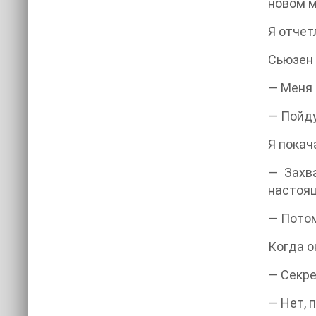
новом м
Я отчет
Сьюзен 
— Меня 
— Пойду
Я покач
— Захв
настоящ
— Потом
Когда о
— Секр
— Нет, 