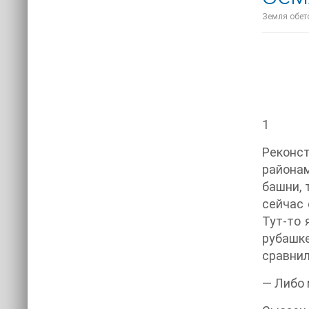
Земля обето
1
Реконст
районам
башни, 
сейчас 
Тут-то 
рубашк
сравнил
— Либо 