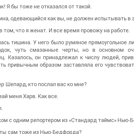
ак! Я бы тоже не отказался от такой.
на, одевающийся как вы, не должен испытывать в 
в том, что я женат. И все время провожу на работе.
ась тишина. У него было румяное прямоугольное л
одок, чуть смазанные черты, но в основном оч
ц. Казалось, он принадлежал к числу людей, при
ть привычным образом заставляла его чувствоват
р Шепард, кто послал вас ко мне?
ай меня Харв. Как все.
л.
ком с одним репортером из «Стандард таймс» Нью-Б
 ты сам тоже из Нью-Бедфорда?