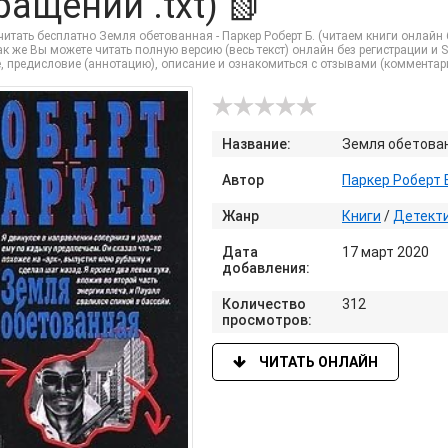
ращений .txt) 📗
итать бесплатно Земля обетованная - Паркер Роберт Б. (читаем книги онлайн б
ак же Вы можете читать полную версию (весь текст) онлайн без регистрации и SMS
, предисловие (аннотацию), описание и ознакомиться с отзывами (комментар
Название:
Земля обетова
Автор
Паркер Роберт 
Жанр
Книги
/
Детекти
Дата
17 март 2020
добавления:
Количество
312
просмотров:
ЧИТАТЬ ОНЛАЙН