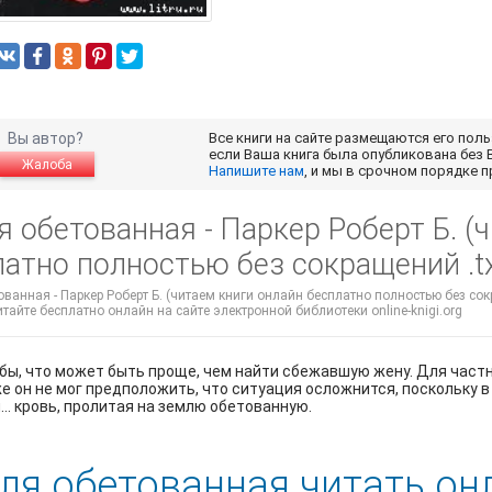
Вы автор?
Все книги на сайте размещаются его пол
если Ваша книга была опубликована без 
Жалоба
Напишите нам
, и мы в срочном порядке 
 обетованная - Паркер Роберт Б. (
атно полностью без сокращений .tx
ванная - Паркер Роберт Б. (читаем книги онлайн бесплатно полностью без сокр
читайте бесплатно онлайн на сайте электронной библиотеки online-knigi.org
бы, что может быть проще, чем найти сбежавшую жену. Для част
е он не мог предположить, что ситуация осложнится, поскольку 
... кровь, пролитая на землю обетованную.
ля обетованная читать он