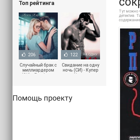
сок
Топ рейтинга
Тут можно ч
детектив. Т
содержание
206
122
Случайный брак с
Свидание на одну
миллиардером
ночь (СИ) - Купер
(СИ) - Лав Агата
Хелен
(полная версия
(бесплатные
книги TXT) 📗
серии книг .txt) 📗
Помощь проекту