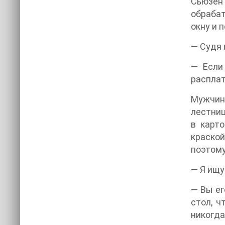
Сьюзен
обраба
окну и 
— Судя 
— Если
расплат
Мужчина
лестниц
в карт
краской
поэтому
— Я ищу
— Вы ег
стол, ч
никогда