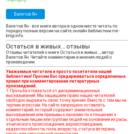
Валетов Ян
Валетов Ян - все книги автора в одном месте читать по
порядку полные версии на сайте онлайн библиотеки mir-
knigi.info.
Остаться в живых… отзывы
Отзывы читателей о книге Остаться в живых…, автор:
Валетов Ян. Читайте комментарии и мнения людей о
произведении.
Уважаемые читатели и просто посетители нашей
библиотеки! Просим Вас придерживаться определенных
правил при комментировании литературных
произведений.
1. Просьба отказаться от дискриминационных
высказываний. Мы защищаем право наших читателей
свободно выражать свою точку зрения. Вместе с тем мы не
терпим агрессии. На сайте запрещено оставлять
комментарий, который содержит унизительные
высказывания или призывы к насилию по отношению к
отдельным лицам или группам людей на основании их расы,
этнического происхождения, вероисповедания,
недееспособности, пола, возраста, статуса ветерана,
касты или сексуальной ориентации.