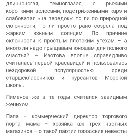
длинноногая, темноглазая, с рыжими
короткими волосами, подстриженными карэ и
слабоватая «на передок»: то ли по природной
склонности, то ли просто рано созрела под
жарким южным солнцем. По причине
склонности к простым плотским утехам – а
много ли надо прыщавым юношам для полного
счастья? – Изотова вполне справедливо
считалась первой красавицей и пользовалась
нездоровой популярностью среди
старшеклассников и курсантов Морской
школы.
Пименов же в те годы считался завидным
женихом.
Папа – коммерческий директор торгового
порта, мама – хозяйка аж трех частных
магазинов – о такой партии городские невесты