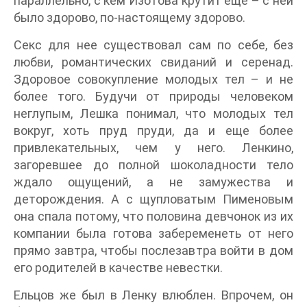
параллельно, с кем Изотова крутит еще – с ней
было здорово, по-настоящему здорово.
Секс для нее существовал сам по себе, без
любви, романтических свиданий и серенад.
Здоровое совокупление молодых тел – и не
более того. Будучи от природы человеком
неглупым, Лешка понимал, что молодых тел
вокруг, хоть пруд пруди, да и еще более
привлекательных, чем у него. Ленкино,
загоревшее до полной шоколадности тело
ждало ощущений, а не замужества и
деторождения. А с щупловатым Пименовым
она спала потому, что половина девчонок из их
компании была готова забеременеть от него
прямо завтра, чтобы послезавтра войти в дом
его родителей в качестве невестки.
Ельцов же был в Ленку влюблен. Впрочем, он