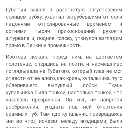
Губатый зашел в разогретую августовским
солнцем рубку, ухватил загрубевшими от соли
ладонями отполированные временем и
сотнями тысяч прикосновений рукояти
штурвала и, подняв голову, уткнулся взглядом
прямо в Ленкину промежность.
Изотова лежала перед ним, на цветастом
полотенце, опершись на локти, и насмешливо
поглядывала на Губатого, который глаз не мог
отвести от ее алого, как кровь, купальника, туго
облепившего выпуклый лобок. Ткань
купальника была тонкой, настолько тонкой, что
казалась прозрачной. Он мог, не напрягая
воображения, угадать под ней очертания
срамных губ. Там где купальник, превращаясь
«ни во что», исчезал между ягодицами, были