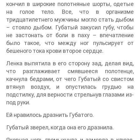
кончил в широкие полотняные шорты, одетые
на голое тело. Все, что в организме
тридцатилетнего мужчины могло стать дыбом
– стояло дыбом. Губатый закусил губу, чтобы
не застонать от боли в паху – впечатление
было такое, что между ног пульсирует от
бешеного тока крови второе сердце.
Ленка выпятила в его сторону зад, делая вид,
что разглаживает смявшееся полотенце,
качнула бедрами, от чего Губатый со свистом
втянул воздух, и опустилась грудью на
подстилку, для верности стрельнув глазами из-
под руки.
Ей нравилось дразнить Губатого.
Губатый зверел, когда она его дразнила.
Якорная цепь громыхнула и замерла в клюзе.