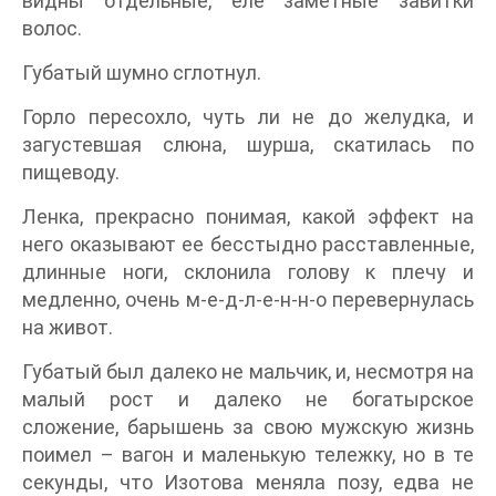
видны отдельные, еле заметные завитки
волос.
Губатый шумно сглотнул.
Горло пересохло, чуть ли не до желудка, и
загустевшая слюна, шурша, скатилась по
пищеводу.
Ленка, прекрасно понимая, какой эффект на
него оказывают ее бесстыдно расставленные,
длинные ноги, склонила голову к плечу и
медленно, очень м-е-д-л-е-н-н-о перевернулась
на живот.
Губатый был далеко не мальчик, и, несмотря на
малый рост и далеко не богатырское
сложение, барышень за свою мужскую жизнь
поимел – вагон и маленькую тележку, но в те
секунды, что Изотова меняла позу, едва не