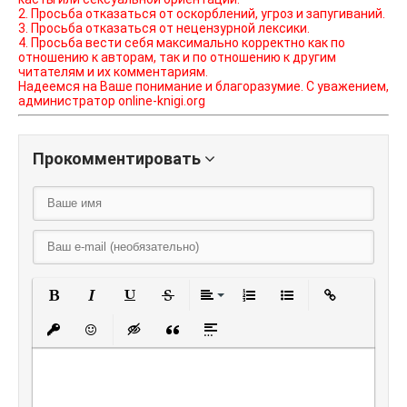
2. Просьба отказаться от оскорблений, угроз и запугиваний.
3. Просьба отказаться от нецензурной лексики.
4. Просьба вести себя максимально корректно как по
отношению к авторам, так и по отношению к другим
читателям и их комментариям.
Надеемся на Ваше понимание и благоразумие. С уважением,
администратор online-knigi.org
Прокомментировать
Полужирный
Курсив
Подчеркнутый
Зачеркнутый
Выравнивание
Нумерованный списо
Маркированный
Вставить
Вставить защищенную ссылку
Вставить смайлик
Вставка скрытого текста
Вставка цитаты
Вставка спойлера