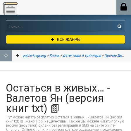
Online-knigi.org
ВСЕ ЖАНРЫ
online-knigi.org
»
Книги
»
Детективы и триллеры
»
Прочие Детект
ДОБАВИТЬ
В
Остаться в живых… -
ЗАКЛАДКИ
Валетов Ян (версия
книг txt) 📗
Тут можно читать бесплатно Остаться в живых… - Валетов Ян (версия
книг txt) 📗. Жанр: Прочие Детективы. Так же Вы можете читать полную
версию (весь текст) онлайн без регистрации и SMS на сайте online-
knigi.org (Online knigi) или прочесть краткое содержание, предисловие