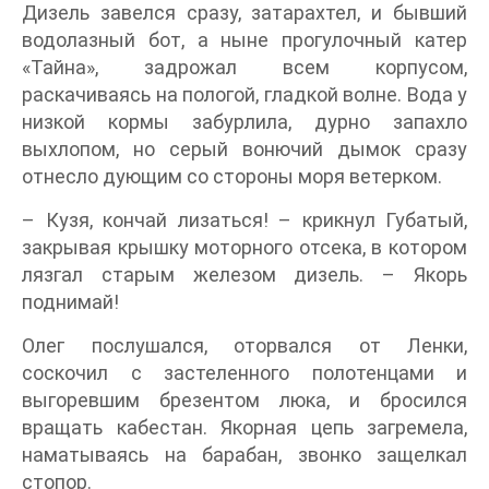
Дизель завелся сразу, затарахтел, и бывший
водолазный бот, а ныне прогулочный катер
«Тайна», задрожал всем корпусом,
раскачиваясь на пологой, гладкой волне. Вода у
низкой кормы забурлила, дурно запахло
выхлопом, но серый вонючий дымок сразу
отнесло дующим со стороны моря ветерком.
– Кузя, кончай лизаться! – крикнул Губатый,
закрывая крышку моторного отсека, в котором
лязгал старым железом дизель. – Якорь
поднимай!
Олег послушался, оторвался от Ленки,
соскочил с застеленного полотенцами и
выгоревшим брезентом люка, и бросился
вращать кабестан. Якорная цепь загремела,
наматываясь на барабан, звонко защелкал
стопор.