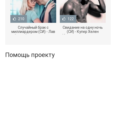
210
122
Случайный брак с
Свидание на одну ночь
миллиардером (СИ) - Лав
(СИ) - Купер Хелен
Агата (полная версия
(бесплатные серии книг
книги TXT) 📗
.txt) 📗
Помощь проекту