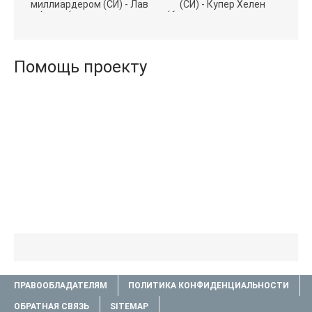
миллиардером (СИ) - Лав
(СИ) - Купер Хелен
Агата (полная версия
(бесплатные серии книг
книги TXT) 📗
.txt) 📗
Помощь проекту
ПРАВООБЛАДАТЕЛЯМ
ПОЛИТИКА КОНФИДЕНЦИАЛЬНОСТИ
ОБРАТНАЯ СВЯЗЬ
SITEMAP