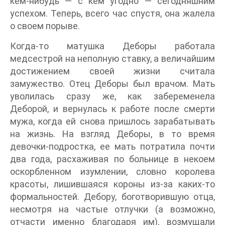
кем-нибудь — с кем угодно — сегодняшним
успехом. Теперь, всего час спустя, она жалела
о своем порыве.
Когда-то матушка Деборы работала
медсестрой на неполную ставку, а величайшим
достижением своей жизни считала
замужество. Отец Деборы был врачом. Мать
уволилась сразу же, как забеременела
Деборой, и вернулась к работе после смерти
мужа, когда ей снова пришлось зарабатывать
на жизнь. На взгляд Деборы, в то время
девочки-подростка, ее мать потратила почти
два года, расхаживая по больнице в некоем
оскорбленном изумлении, словно королева
красоты, лишившаяся короны из-за каких-то
формальностей. Дебору, боготворившую отца,
несмотря на частые отлучки (а возможно,
отчасти именно благодаря им), возмущали