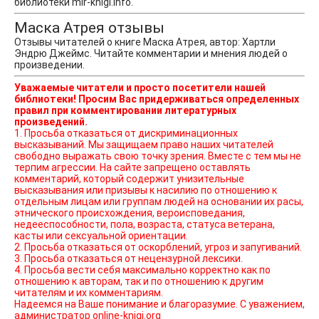
библиотеки mir-knigi.info.
Маска Атрея отзывы
Отзывы читателей о книге Маска Атрея, автор: Хартли
Эндрю Джеймс. Читайте комментарии и мнения людей о
произведении.
Уважаемые читатели и просто посетители нашей
библиотеки! Просим Вас придерживаться определенных
правил при комментировании литературных
произведений.
1. Просьба отказаться от дискриминационных
высказываний. Мы защищаем право наших читателей
свободно выражать свою точку зрения. Вместе с тем мы не
терпим агрессии. На сайте запрещено оставлять
комментарий, который содержит унизительные
высказывания или призывы к насилию по отношению к
отдельным лицам или группам людей на основании их расы,
этнического происхождения, вероисповедания,
недееспособности, пола, возраста, статуса ветерана,
касты или сексуальной ориентации.
2. Просьба отказаться от оскорблений, угроз и запугиваний.
3. Просьба отказаться от нецензурной лексики.
4. Просьба вести себя максимально корректно как по
отношению к авторам, так и по отношению к другим
читателям и их комментариям.
Надеемся на Ваше понимание и благоразумие. С уважением,
администратор online-knigi.org