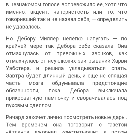
в незнакомом голосе встревожило ее, хотя что
именно: акцент, напористость или то, что
говоривший так и не назвал себя, — определить
не удавалось.
Но Дебору Миллер нелегко напугать — по
крайней мере так Дебора себе сказала. Она
отмахнулась от тревожных звонков, как
отмахнулась от неуклюжих заигрываний Харви
Уэбстера, и решила укладываться спать.
Завтра будет длинный день, и еще не спящая
часть мозга обдумывала предстоящие
обязанности, пока Дебора выключала
прикроватную лампочку и сворачивалась под
пуховым одеялом.
Ричард захочет лично посмотреть новые дары.
Тем временем она поговорит с газетой
«Атланта джорнал конститьюшн», а потом