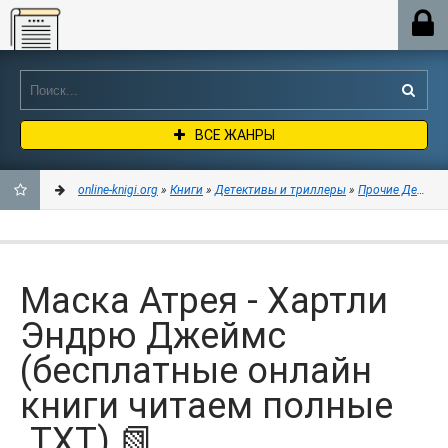
Online-knigi.org
ВСЕ ЖАНРЫ
online-knigi.org
»
Книги
»
Детективы и триллеры
»
Прочие Детект
ДОБАВИТЬ
В
Маска Атрея - Хартли
ЗАКЛАДКИ
Эндрю Джеймс
(бесплатные онлайн
книги читаем полные
.TXT) 📗