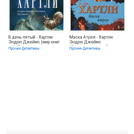
В день пятый - Хартли
Маска Атрея - Хартли
Эндрю Джеймс (мир книг
Эндрю Джеймс
txt) 📗
(бесплатные онлайн книги
Прочие Детективы
Прочие Детективы
читаем полные .TXT) 📗