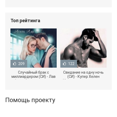
Топ рейтинга
209
122
Случайный брак с
Свидание на одну ночь
миллиардером (СИ) - Лав
(СИ) - Купер Хелен
Агата (полная версия
(бесплатные серии книг
книги TXT) 📗
.txt) 📗
Помощь проекту