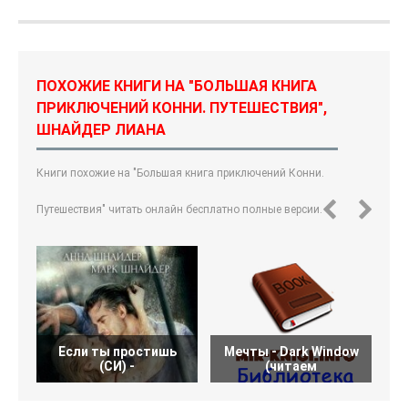
ПОХОЖИЕ КНИГИ НА "БОЛЬШАЯ КНИГА
ПРИКЛЮЧЕНИЙ КОННИ. ПУТЕШЕСТВИЯ",
ШНАЙДЕР ЛИАНА
Книги похожие на "Большая книга приключений Конни.
Путешествия" читать онлайн бесплатно полные версии.
Если ты простишь
Мечты - Dark Window
В
(СИ) -
(читаем