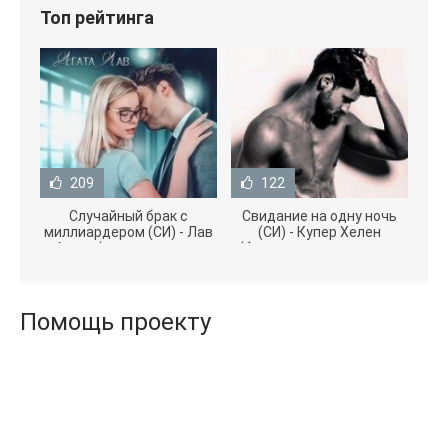
Топ рейтинга
209
122
Случайный брак с
Свидание на одну ночь
миллиардером (СИ) - Лав
(СИ) - Купер Хелен
Агата (полная версия
(бесплатные серии книг
книги TXT) 📗
.txt) 📗
Помощь проекту