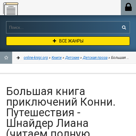
Online-knigi.org
ВСЕ ЖАНРЫ
online-knigi.org
»
Книги
»
Детские
»
Детская проза
» Большая книга
ДОБАВИТЬ
В
Большая книга
ЗАКЛАДКИ
приключений Конни.
Путешествия -
Шнайдер Лиана
(читаем полную