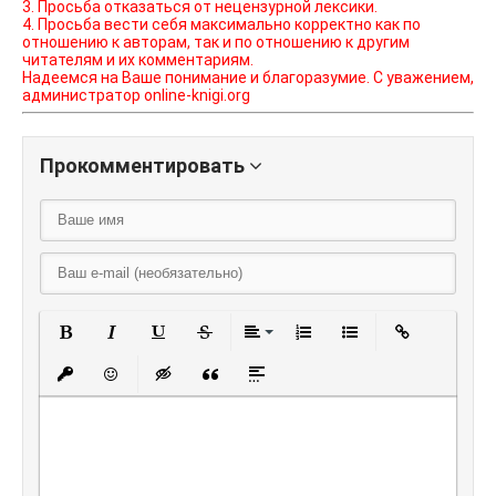
3. Просьба отказаться от нецензурной лексики.
4. Просьба вести себя максимально корректно как по
отношению к авторам, так и по отношению к другим
читателям и их комментариям.
Надеемся на Ваше понимание и благоразумие. С уважением,
администратор online-knigi.org
Прокомментировать
Полужирный
Курсив
Подчеркнутый
Зачеркнутый
Выравнивание
Нумерованный списо
Маркированный
Вставить
Вставить защищенную ссылку
Вставить смайлик
Вставка скрытого текста
Вставка цитаты
Вставка спойлера