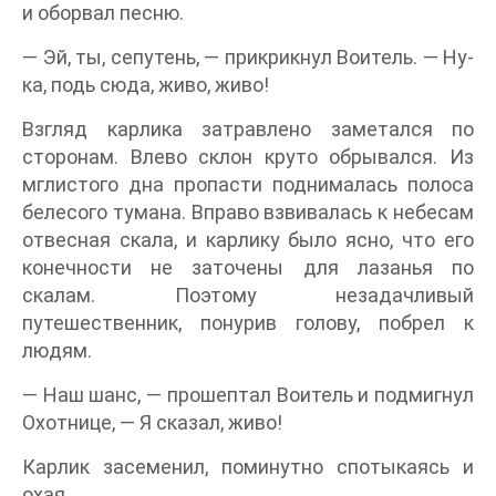
и оборвал песню.
— Эй, ты, сепутень, — прикрикнул Воитель. — Ну-
ка, подь сюда, живо, живо!
Взгляд карлика затравлено заметался по
сторонам. Влево склон круто обрывался. Из
мглистого дна пропасти поднималась полоса
белесого тумана. Вправо взвивалась к небесам
отвесная скала, и карлику было ясно, что его
конечности не заточены для лазанья по
скалам. Поэтому незадачливый
путешественник, понурив голову, побрел к
людям.
— Наш шанс, — прошептал Воитель и подмигнул
Охотнице, — Я сказал, живо!
Карлик засеменил, поминутно спотыкаясь и
охая.