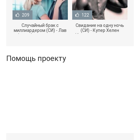
209
122
Случайный брак с
Свидание на одну ночь
миллиардером (СИ) - Лав
(СИ) - Купер Хелен
Агата (полная версия
(бесплатные серии книг
книги TXT) 📗
.txt) 📗
Помощь проекту