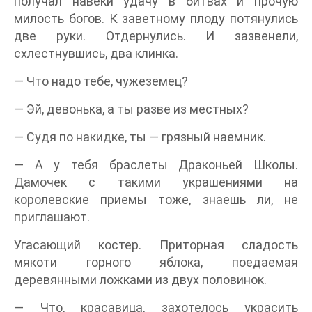
получал навеки удачу в битвах и прочую
милость богов. К заветному плоду потянулись
две руки. Отдернулись. И зазвенели,
схлестнувшись, два клинка.
— Что надо тебе, чужеземец?
— Эй, девонька, а ты разве из местных?
— Судя по накидке, ты — грязный наемник.
— А у тебя браслеты Драконьей Школы.
Дамочек с такими украшениями на
королевские приемы тоже, знаешь ли, не
приглашают.
Угасающий костер. Приторная сладость
мякоти горного яблока, поедаемая
деревянными ложками из двух половинок.
— Что, красавица, захотелось украсить