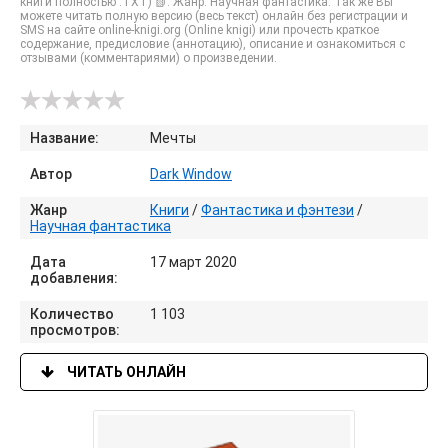
книги полностью .TXT) 📗. Жанр: Научная фантастика. Так же Вы
можете читать полную версию (весь текст) онлайн без регистрации и
SMS на сайте online-knigi.org (Online knigi) или прочесть краткое
содержание, предисловие (аннотацию), описание и ознакомиться с
отзывами (комментариями) о произведении.
Название:
Мечты
Автор
Dark Window
Жанр
Книги
/
Фантастика и фэнтези
/
Научная фантастика
Дата
17 март 2020
добавления:
Количество
1 103
просмотров:
ЧИТАТЬ ОНЛАЙН