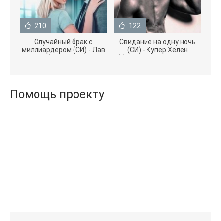
210
122
Случайный брак с
Свидание на одну ночь
миллиардером (СИ) - Лав
(СИ) - Купер Хелен
Агата (полная версия
(бесплатные серии книг
книги TXT) 📗
.txt) 📗
Помощь проекту