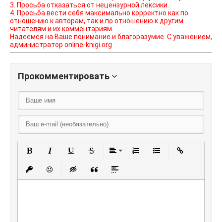
3. Просьба отказаться от нецензурной лексики.
4. Просьба вести себя максимально корректно как по
отношению к авторам, так и по отношению к другим
читателям и их комментариям.
Надеемся на Ваше понимание и благоразумие. С уважением,
администратор online-knigi.org
Прокомментировать
Полужирный
Курсив
Подчеркнутый
Зачеркнутый
Выравнивание
Нумерованный списо
Маркированный
Вставить
Вставить защищенную ссылку
Вставить смайлик
Вставка скрытого текста
Вставка цитаты
Вставка спойлера