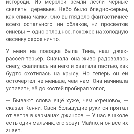
изгороди. Из мёрзлой земли лезли чёрные
скелеты деревьев. Небо было бледно-серым,
как спина чайки. Оно выглядело фантастичнее
всего остального: ни облаков, ни просветов
синевы — одно сплошное, похожее на холодную
овсянку серое ничто.
У меня на поводке была Тина, наш джек-
рассел-терьер. Сначала она живо радовалась
снегу, скалилась на него и хватала пастью, как
будто охотилась на крысу. Но теперь он ей
осточертел не меньше, чем нам. Она начинала
уставать, её до костей пробирал холод.
— Бывают слова ещё хуже, чем «хреново», —
сказал Кенни. Свои большущие руки он прятал
от ветра в карманах джинсов. — У нас в школе
есть один мальчик, его зовут Майло, и он все их
знает.