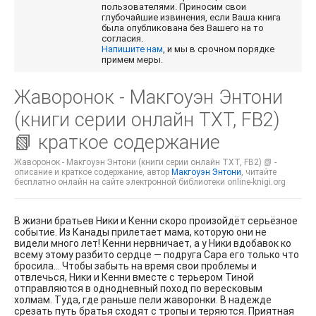
пользователями. Приносим свои
глубочайшие извинения, если Ваша книга
была опубликована без Вашего на то
согласия.
Напишите нам
, и мы в срочном порядке
примем меры.
Жаворонок - Макгоуэн Энтони
(книги серии онлайн TXT, FB2)
📗 краткое содержание
Жаворонок - Макгоуэн Энтони (книги серии онлайн TXT, FB2) 📗 -
описание и краткое содержание, автор
Макгоуэн Энтони
, читайте
бесплатно онлайн на сайте электронной библиотеки online-knigi.org
В жизни братьев Ники и Кенни скоро произойдёт серьёзное
событие. Из Канады прилетает мама, которую они не
видели много лет! Кенни нервничает, а у Ники вдобавок ко
всему этому разбито сердце — подруга Сара его только что
бросила… Чтобы забыть на время свои проблемы и
отвлечься, Ники и Кенни вместе с терьером Тиной
отправляются в однодневный поход по вересковым
холмам. Туда, где раньше пели жаворонки. В надежде
срезать путь братья сходят с тропы и теряются. Приятная