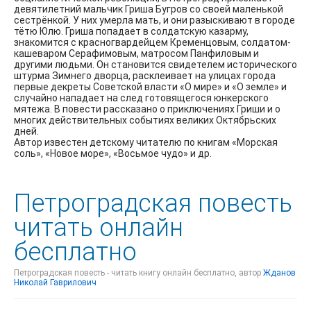
девятилетний мальчик Гриша Бугров со своей маленькой
сестрёнкой. У них умерла мать, и они разыскивают в городе
тётю Юлю. Гриша попадает в солдатскую казарму,
знакомится с красногвардейцем Кременцовым, солдатом-
кашеваром Серафимовым, матросом Панфиловым и
другими людьми. Он становится свидетелем исторического
штурма Зимнего дворца, расклеивает на улицах города
первые декреты Советской власти «О мире» и «О земле» и
случайно нападает на след готовящегося юнкерского
мятежа. В повести рассказано о приключениях Гриши и о
многих действительных событиях великих Октябрьских
дней.
Автор известен детскому читателю по книгам «Морская
соль», «Новое море», «Восьмое чудо» и др.
Петроградская повесть
читать онлайн
бесплатно
Петроградская повесть - читать книгу онлайн бесплатно, автор
Жданов
Николай Гаврилович