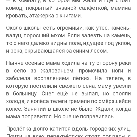
— в комнату, в которой мы жили и где стоит
комод, покрытый вязаной салфеткой, мамина
кровать, этажерка с книгами.
Около школы есть огромный, как утёс, камень-
валун, поросший мхом. Если залезть на камень,
то с него далеко видны поле, идущее под уклон,
и река, скрывающаяся за синим лесом.
Нынче осенью мама ходила на ту сторону реки
в село за жалованьем, промочила ноги и
заболела воспалением лёгких. На телеге, в
которую постелили свежего сена, маму увезли
в больницу. Снег ещё не выпал, но стояли
холода, и колёса телеги гремели по смёрзшейся
колее. Занятий в школе не было. Ждали, когда
мама поправится. Но она не поправилась…
Пролётка долго катится вдоль городских улиц.
Почти на всех перекрёстках стоят солдаты с