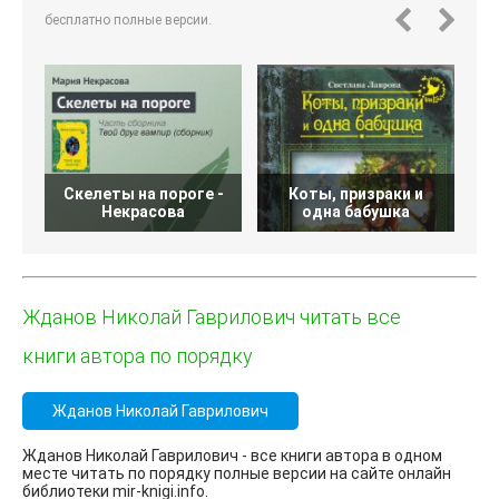
бесплатно полные версии.
Скелеты на пороге -
Коты, призраки и
К
Некрасова
одна бабушка
Жданов Николай Гаврилович читать все
книги автора по порядку
Жданов Николай Гаврилович
Жданов Николай Гаврилович - все книги автора в одном
месте читать по порядку полные версии на сайте онлайн
библиотеки mir-knigi.info.