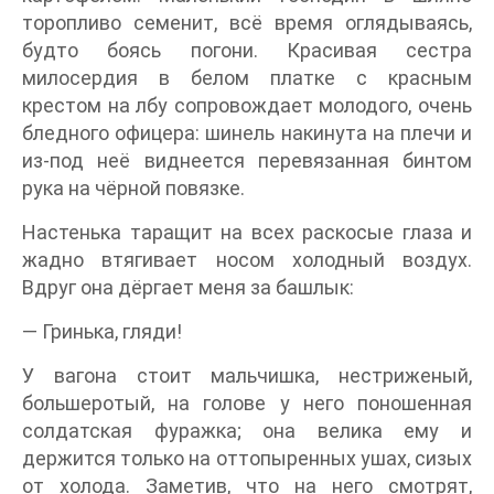
торопливо семенит, всё время оглядываясь,
будто боясь погони. Красивая сестра
милосердия в белом платке с красным
крестом на лбу сопровождает молодого, очень
бледного офицера: шинель накинута на плечи и
из-под неё виднеется перевязанная бинтом
рука на чёрной повязке.
Настенька таращит на всех раскосые глаза и
жадно втягивает носом холодный воздух.
Вдруг она дёргает меня за башлык:
— Гринька, гляди!
У вагона стоит мальчишка, нестриженый,
большеротый, на голове у него поношенная
солдатская фуражка; она велика ему и
держится только на оттопыренных ушах, сизых
от холода. Заметив, что на него смотрят,