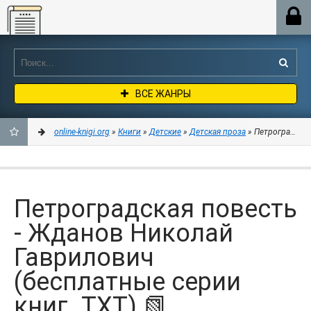
Online-knigi.org
ВСЕ ЖАНРЫ
online-knigi.org
»
Книги
»
Детские
»
Детская проза
» Петроградская
ДОБАВИТЬ
В
Петроградская повесть
ЗАКЛАДКИ
- Жданов Николай
Гаврилович
(бесплатные серии
книг .TXT) 📗