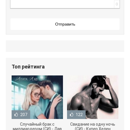
0
Отправить
Топ рейтинга
207
122
Случайный брак с
Свидание на одну ночь
миллиардером (СИ) - Лав
(СИ) - Купер Хелен