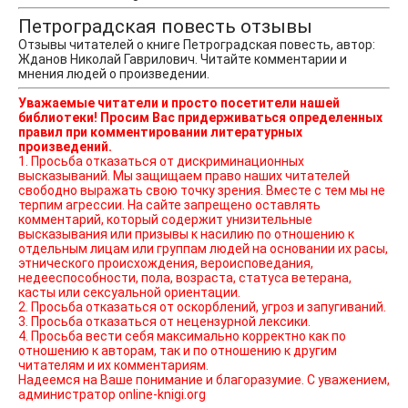
Петроградская повесть отзывы
Отзывы читателей о книге Петроградская повесть, автор:
Жданов Николай Гаврилович. Читайте комментарии и
мнения людей о произведении.
Уважаемые читатели и просто посетители нашей
библиотеки! Просим Вас придерживаться определенных
правил при комментировании литературных
произведений.
1. Просьба отказаться от дискриминационных
высказываний. Мы защищаем право наших читателей
свободно выражать свою точку зрения. Вместе с тем мы не
терпим агрессии. На сайте запрещено оставлять
комментарий, который содержит унизительные
высказывания или призывы к насилию по отношению к
отдельным лицам или группам людей на основании их расы,
этнического происхождения, вероисповедания,
недееспособности, пола, возраста, статуса ветерана,
касты или сексуальной ориентации.
2. Просьба отказаться от оскорблений, угроз и запугиваний.
3. Просьба отказаться от нецензурной лексики.
4. Просьба вести себя максимально корректно как по
отношению к авторам, так и по отношению к другим
читателям и их комментариям.
Надеемся на Ваше понимание и благоразумие. С уважением,
администратор online-knigi.org