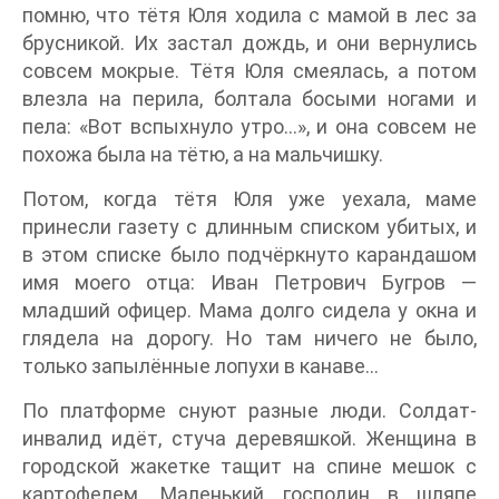
помню, что тётя Юля ходила с мамой в лес за
брусникой. Их застал дождь, и они вернулись
совсем мокрые. Тётя Юля смеялась, а потом
влезла на перила, болтала босыми ногами и
пела: «Вот вспыхнуло утро…», и она совсем не
похожа была на тётю, а на мальчишку.
Потом, когда тётя Юля уже уехала, маме
принесли газету с длинным списком убитых, и
в этом списке было подчёркнуто карандашом
имя моего отца: Иван Петрович Бугров —
младший офицер. Мама долго сидела у окна и
глядела на дорогу. Но там ничего не было,
только запылённые лопухи в канаве…
По платформе снуют разные люди. Солдат-
инвалид идёт, стуча деревяшкой. Женщина в
городской жакетке тащит на спине мешок с
картофелем. Маленький господин в шляпе