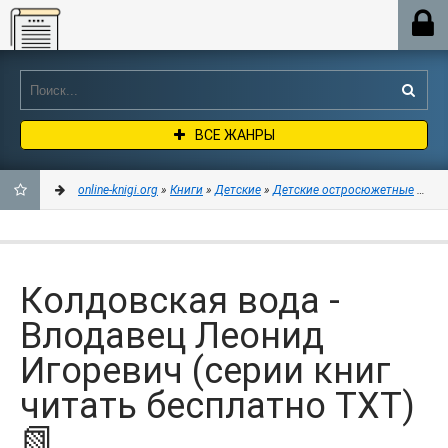
Online-knigi.org
ВСЕ ЖАНРЫ
online-knigi.org
»
Книги
»
Детские
»
Детские остросюжетные
» Кол
ДОБАВИТЬ
В
Колдовская вода -
ЗАКЛАДКИ
Влодавец Леонид
Игоревич (серии книг
читать бесплатно TXT)
📗