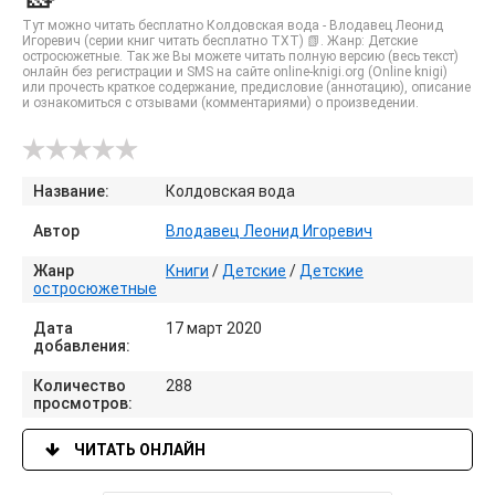
Тут можно читать бесплатно Колдовская вода - Влодавец Леонид
Игоревич (серии книг читать бесплатно TXT) 📗. Жанр: Детские
остросюжетные. Так же Вы можете читать полную версию (весь текст)
онлайн без регистрации и SMS на сайте online-knigi.org (Online knigi)
или прочесть краткое содержание, предисловие (аннотацию), описание
и ознакомиться с отзывами (комментариями) о произведении.
Название:
Колдовская вода
Автор
Влодавец Леонид Игоревич
Жанр
Книги
/
Детские
/
Детские
остросюжетные
Дата
17 март 2020
добавления:
Количество
288
просмотров:
ЧИТАТЬ ОНЛАЙН