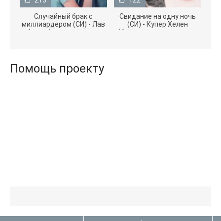
213
122
Случайный брак с
Свидание на одну ночь
миллиардером (СИ) - Лав
(СИ) - Купер Хелен
Агата (полная версия
(бесплатные серии книг
книги TXT) 📗
.txt) 📗
Помощь проекту