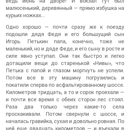
ведь июнь на дворе! И вокзал тут был
малюсенький, деревянный — прямо избушка на
курьих ножках…
Одно хорошо — почти сразу же к поезду
подошли дядя Федя и его большущий сын
Игорь. Петькин папа, конечно, тоже не
маленький, но и дяде Феде, и его сыну в росте и
силе явно уступал. Они так быстро и легко
дотащили вещи до старенькой «Нивы», что
Петька с папой и глазом моргнуть не успели.
Потом все в эту машину погрузились и
покатили сперва по асфальтированному шоссе.
Километров тридцать, а то и сорок проехали —
и почти все время с обеих сторон лес стоял.
Раза два только через какие-то села
проскакивали. Потом свернули с шоссе, и
началась гравийка, сухая и довольно ровная. По
ней еще двадцать километров — и въехали в