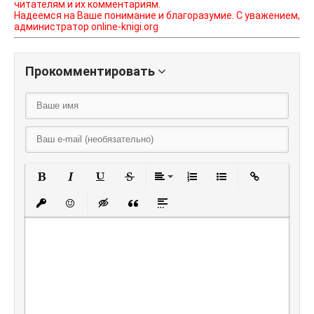
читателям и их комментариям.
Надеемся на Ваше понимание и благоразумие. С уважением,
администратор online-knigi.org
Прокомментировать
Полужирный
Курсив
Подчеркнутый
Зачеркнутый
Выравнивание
Нумерованный списо
Маркированный
Вставить
Вставить защищенную ссылку
Вставить смайлик
Вставка скрытого текста
Вставка цитаты
Вставка спойлера