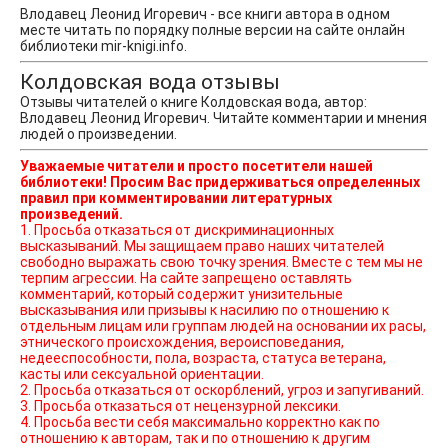
Влодавец Леонид Игоревич - все книги автора в одном
месте читать по порядку полные версии на сайте онлайн
библиотеки mir-knigi.info.
Колдовская вода отзывы
Отзывы читателей о книге Колдовская вода, автор:
Влодавец Леонид Игоревич. Читайте комментарии и мнения
людей о произведении.
Уважаемые читатели и просто посетители нашей
библиотеки! Просим Вас придерживаться определенных
правил при комментировании литературных
произведений.
1. Просьба отказаться от дискриминационных
высказываний. Мы защищаем право наших читателей
свободно выражать свою точку зрения. Вместе с тем мы не
терпим агрессии. На сайте запрещено оставлять
комментарий, который содержит унизительные
высказывания или призывы к насилию по отношению к
отдельным лицам или группам людей на основании их расы,
этнического происхождения, вероисповедания,
недееспособности, пола, возраста, статуса ветерана,
касты или сексуальной ориентации.
2. Просьба отказаться от оскорблений, угроз и запугиваний.
3. Просьба отказаться от нецензурной лексики.
4. Просьба вести себя максимально корректно как по
отношению к авторам, так и по отношению к другим