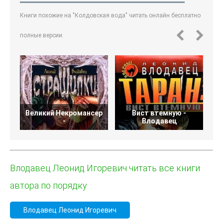
Книги похожие на "Колдовская вода" читать онлайн бесплатно
полные версии.
Великий Некромансер
Вист втемную -
-
Влодавец
Влодавец Леонид Игоревич читать все книги
автора по порядку
Влодавец Леонид Игоревич