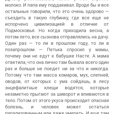
молоко. И папа ему поддакивал. Вроде бы и все
остальные говорили, что это очень здорово —
съездить в такую глубинку, где все еще не
испорчено цивилизацией в отличие от
Подмосковья. Но когда приходила весна, а
потом лето, все сызнова отправлялись на дачу.
Один раз — то ли в прошлом году, то ли в
позапрошлом — Петька спросил у мамы,
почему они не едут к бабушке Насте. А мама
ответила, что она лично там бывала всего один
раз и больше не поедет ни за что и никогда.
Потому что там масса комаров, мух, слепней,
оводов, от которых с ума сойдешь, в лесу
энцефалитные клещи водятся, которые
незаметно прыгают за шиворот и впиваются в
тело. Потом от этого укуса происходит опасная
болезнь, и человек может остаться
парализованным или даже умереть. И еще там