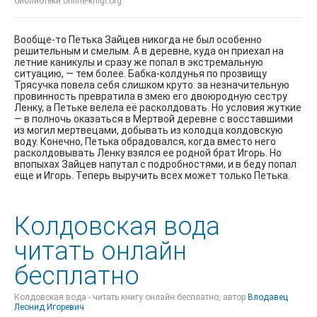
библиотеки online-knigi.org
Вообще-то Петька Зайцев никогда не был особенно
решительным и смелым. А в деревне, куда он приехал на
летние каникулы и сразу же попал в экстремальную
ситуацию, — тем более. Бабка-колдунья по прозвищу
Трясучка повела себя слишком круто: за незначительную
провинность превратила в змею его двоюродную сестру
Ленку, а Петьке велела её расколдовать. Но условия жуткие
— в полночь оказаться в Мертвой деревне с восставшими
из могил мертвецами, добывать из колодца колдовскую
воду. Конечно, Петька обрадовался, когда вместо него
расколдовывать Ленку взялся ее родной брат Игорь. Но
впопыхах Зайцев напутал с подробностями, и в беду попал
еще и Игорь. Теперь выручить всех может только Петька.
Колдовская вода
читать онлайн
бесплатно
Колдовская вода - читать книгу онлайн бесплатно, автор
Влодавец
Леонид Игоревич