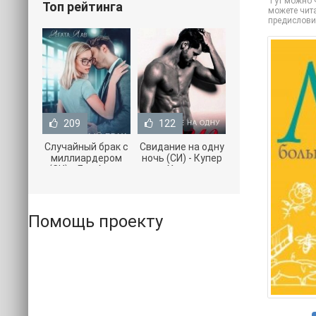
Тут можно ч
Топ рейтинга
можете чита
предислови
209
122
Случайный брак с
Свидание на одну
миллиардером
ночь (СИ) - Купер
(СИ) - Лав Агата
Хелен
(полная версия
(бесплатные
книги TXT) 📗
серии книг .txt) 📗
Помощь проекту