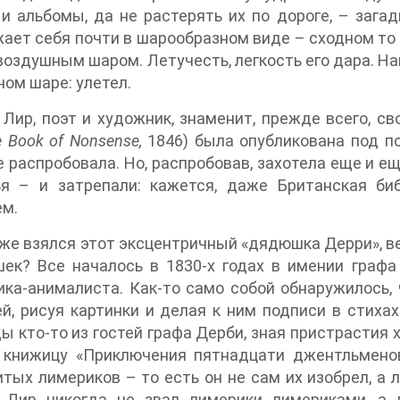
и альбомы, да не растерять их по дороге, – загад
ает себя почти в шарообразном виде – сходном то
 воздушным шаром. Летучесть, легкость его дара. Нав
ом шаре: улетел.
Лир, поэт и художник, знаменит, прежде всего, св
e Book of Nonsense,
1846) была опубликована под п
е распробовала. Но, распробовав, захотела еще и е
ья – и затрепали: кажется, даже Британская б
ем.
же взялся этот эксцентричный «дядюшка Дерри», 
ек? Все началось в 1830-х годах в имении графа
ка-анималиста. Как-то само собой обнаружилось,
, рисуя картинки и делая к ним подписи в стиха
 кто-то из гостей графа Дерби, зная пристрастия 
 книжицу «Приключения пятнадцати джентльменов
тых лимериков – то есть он не сам их изобрел, а 
, Лир никогда не звал лимерики лимериками, а