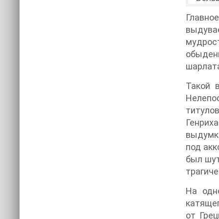
Главное
выдува
мудрос
обыден
шарлат
Такой 
Нелепос
титулов
Генрих
выдумки
под акк
был шут
трагиче
На одн
катящег
от Грец