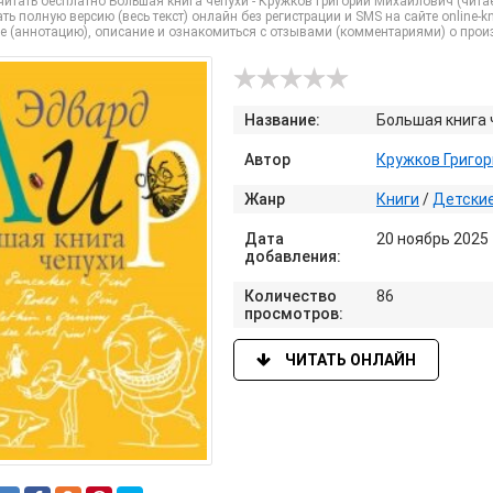
итать бесплатно Большая книга чепухи - Кружков Григорий Михайлович (читаем к
ть полную версию (весь текст) онлайн без регистрации и SMS на сайте online-kni
е (аннотацию), описание и ознакомиться с отзывами (комментариями) о прои
Название:
Большая книга 
Автор
Кружков Григо
Жанр
Книги
/
Детски
Дата
20 ноябрь 2025
добавления:
Количество
86
просмотров:
ЧИТАТЬ ОНЛАЙН