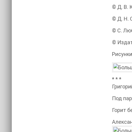
© Д. В.
© Д. Н.
© С. Лю
© Издат
Рисунки
* * *
Григори
Под па
Горит б
Алекса