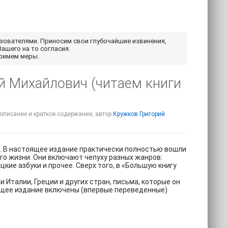
ьзователями. Приносим свои глубочайшие извинения,
Вашего на то согласия.
примем меры.
ий Михайлович (читаем книги
- описание и краткое содержание, автор
Кружков Григорий
а. В настоящее издание практически полностью вошли
го жизни. Они включают чепуху разных жанров:
кие азбуки и прочее. Сверх того, в «Большую книгу
 Италии, Греции и других стран, письма, которые он
ящее издание включены (впервые переведенные)