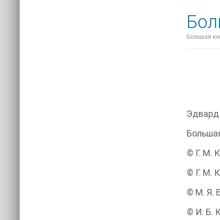
Бол
Большая кни
Эдвард
Большая
© Г. М.
© Г. М. 
© М. Я.
© И. Б.