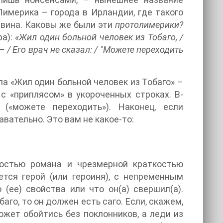
Лимерика – города в Ирландии, где такого
й вина. Каковы же были эти
протолимерики?
ра):
«Жил один больной человек из Тобаго, /
 / Его врач не сказал: / "Можете переходить
а «Жил один больной человек из Тобаго» –
с «приплясом» в укороченных строках. В-
го
(«можете переходить»). Наконец, если
вательно. Это вам не какое-то:
остью романа и чрезмерной краткостью
ется герой (или героиня), с непременным
(ее) свойства или что он(а) свершил(а).
го, то он должен есть саго. Если, скажем,
ожет обойтись без поклонников, а леди из