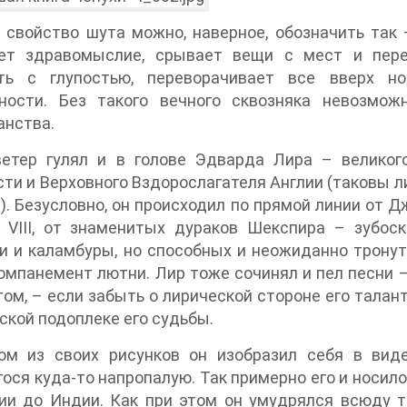
 свойство шута можно, наверное, обозначить так 
ет здравомыслие, срывает вещи с мест и пере
ть с глупостью, переворачивает все вверх но
ности. Без такого вечного сквозняка невозмож
анства.
ветер гулял и в голове Эдварда Лира – великог
ти и Верховного Вздорослагателя Англии (таковы 
). Безусловно, он происходил по прямой линии от 
а VIII, от знаменитых дураков Шекспира – зубо
 и каламбуры, но способных и неожиданно тронут
омпанемент лютни. Лир тоже сочинял и пел песни – 
ом, – если забыть о лирической стороне его талант
ской подоплеке его судьбы.
ом из своих рисунков он изобразил себя в виде
ося куда-то напропалую. Так примерно его и носило 
ии до Индии. Как при этом он умудрялся всюду т