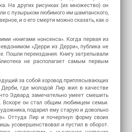
ка. На других рисунках (их множество) он
 ли с пузырьком любимого им шампанского,
ерное, и о его смерти можно сказать, как о
оими «книгами нонсенса». Когда первая из
севдонимом «Дерри из Дерри», публика не
ще. Пошли переиздания. Книгу затрепывали
иблиотека не располагает самым первым
ведущий за собой хоровод приплясывающих
 Дерби, где молодой Лир жил в качестве
 что Эдвард замечательно умеет смешить
х. Вскоре он стал общим любимцем семьи.
художника, подарил ему старую и довольно
». Оттуда Лир и почерпнул форму своих
лишь усовершенствовал и пустил в оборот.
 лишь нонсенсами, – нынешнее название