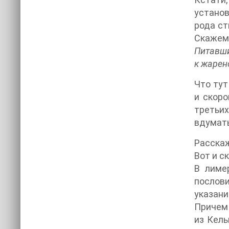
установ
рода ст
Скажем,
Питавши
к жарен
Что тут
и скоро
третьи
вдумать
Расскаж
Вот и ск
В лиме
послови
указани
Причем 
из Кель