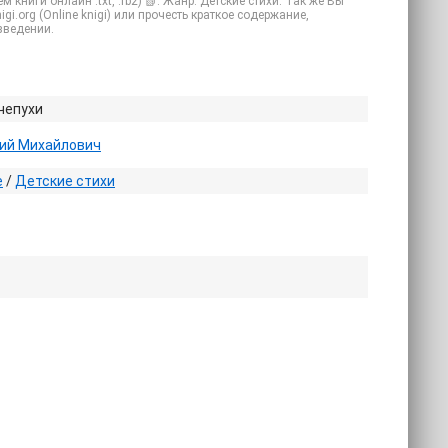
ниги онлайн .txt, .fb2) 📗. Жанр: Детские стихи. Так же Вы
gi.org (Online knigi) или прочесть краткое содержание,
зведении.
чепухи
рий Михайлович
е
/
Детские стихи