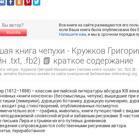
Вы автор?
Все книги на сайте размещаются его пол
если Ваша книга была опубликована без 
Жалоба
Напишите нам
, и мы в срочном порядке 
шая книга чепухи - Кружков Григор
н .txt, .fb2) 📗 краткое содержание
га чепухи - Кружков Григорий Михайлович (читаем книги онлайн .txt, .fb2) 📗 
ч
, читайте бесплатно онлайн на сайте электронной библиотеки online-knigi.org
р (1812–1888) – классик английской литературы абсурда XIX век
новных «книги нонсенса» (бессмыслицы, чепухи), вышедшие при е
стишки (лимерики), дурацкую ботанику, дурацкую кулинарию, дурац
 входит ряд стихотворений, опубликованных посмертно.
имечательно всё – графика, живопись, книги путешествий с видами
неподражаемой словесной игрой и забавным рисунками. В насто
 письма Лира и отрывки из его путевых дневников.
зведения сопровождаются собственными рисунками автора.
ретье, переработанное