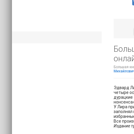
Боль
онлай
Большая кни
Михайлови
Эдвард Ли
четыре ос
дурацкие 
нонсенса»
У Лира пр
заполнял 
избранные
Все прои
Издание т