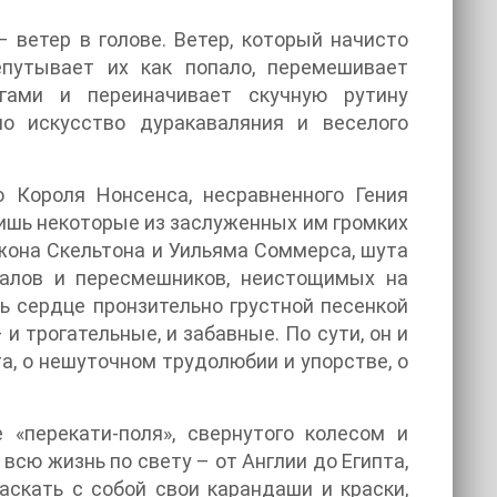
– ветер в голове. Ветер, который начисто
путывает их как попало, перемешивает
гами и переиначивает скучную рутину
но искусство дуракаваляния и веселого
о Короля Нонсенса, несравненного Гения
лишь некоторые из заслуженных им громких
Джона Скельтона и Уильяма Соммерса, шута
скалов и пересмешников, неистощимых на
ь сердце пронзительно грустной песенкой
и трогательные, и забавные. По сути, он и
а, о нешуточном трудолюбии и упорстве, о
 «перекати-поля», свернутого колесом и
всю жизнь по свету – от Англии до Египта,
аскать с собой свои карандаши и краски,