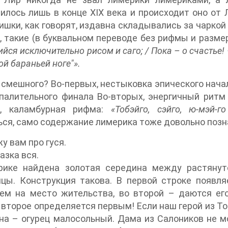
илось лишь в конце XIX века и происходит оно от 
ишки, как говорят, издавна складывались за чарко
 такие (в буквальном переводе без рифмы и разме
йся исключительно рисом и саго; / Пока – о счастье! –
ой бараньей ноге"».
 смешного? Во-первых, нестыковка эпического начал
палительного финала Во-вторых, энергичный ритм 
х, каламбурная рифма:
«Тобэйго, сэйго, ю-мэй-
ся, само содержание лимерика тоже довольно позна
у вам про гуся.
азка вся.
рике найдена золотая середина между растянут
цы. Конструкция такова. В первой строке появля
ем на место жительства, во второй – даются его 
второе определяется первым! Если наш герой из Тоба
на – огурец малосольный. Дама из Салоников не м