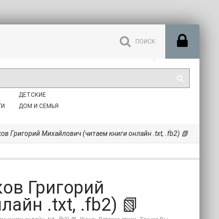
ДЕТСКИЕ
ГИ
ДОМ И СЕМЬЯ
ов Григорий Михайлович (читаем книги онлайн .txt, .fb2) 📗
ков Григорий
йн .txt, .fb2) 📗