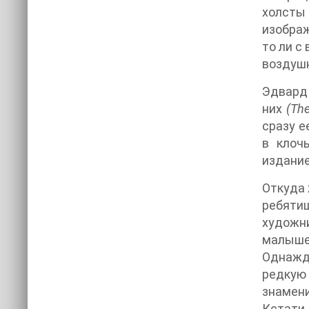
холсты 
изображ
то ли с
воздушн
Эдвард 
них
(Th
сразу е
в клоч
издани
Откуда 
ребятиш
художни
малышей
Однажды
редкую
знамени
Кстати