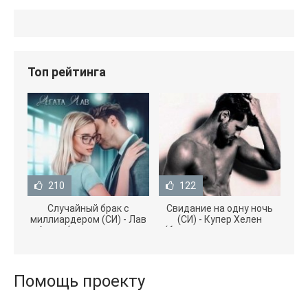
Топ рейтинга
210
122
Случайный брак с
Свидание на одну ночь
миллиардером (СИ) - Лав
(СИ) - Купер Хелен
Агата (полная версия
(бесплатные серии книг
книги TXT) 📗
.txt) 📗
Помощь проекту