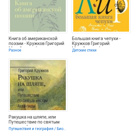
Книга об американской
Большая книга чепухи -
поэзии - Кружков Григорий
Кружков Григорий
Михайлович (книги
Михайлович (читаем книги
Разное
Детские стихи
бесплатно
онлайн .txt,
Ракушка на шляпе, или
Путешествие по святым
местам Атлантиды -
Путешествия и география / Биографии и мемуары / Поэзия
Кружков Григорий