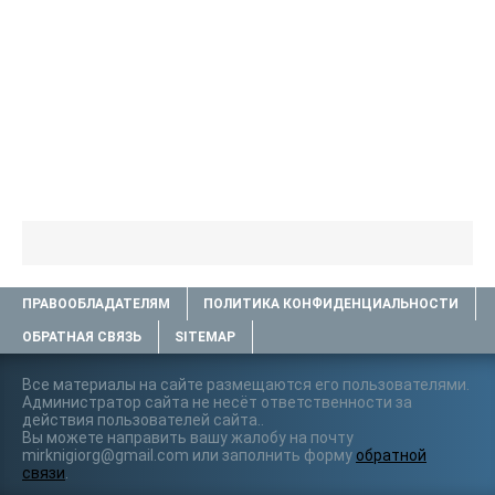
ПРАВООБЛАДАТЕЛЯМ
ПОЛИТИКА КОНФИДЕНЦИАЛЬНОСТИ
ОБРАТНАЯ СВЯЗЬ
SITEMAP
Все материалы на сайте размещаются его пользователями.
Администратор сайта не несёт ответственности за
действия пользователей сайта..
Вы можете направить вашу жалобу на почту
mirknigiorg@gmail.com или заполнить форму
обратной
связи
.