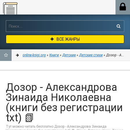
Online-knigi.org
ВСЕ ЖАНРЫ
online-knigi.org
»
Книги
»
Детские
»
Детские стихи
» Дозор - Алекс
ДОБАВИТЬ
В
Дозор - Александрова
ЗАКЛАДКИ
Зинаида Николаевна
(книги без регистрации
txt) 📗
Тут можно читать бесплатно Дозор - Александрова Зинаида