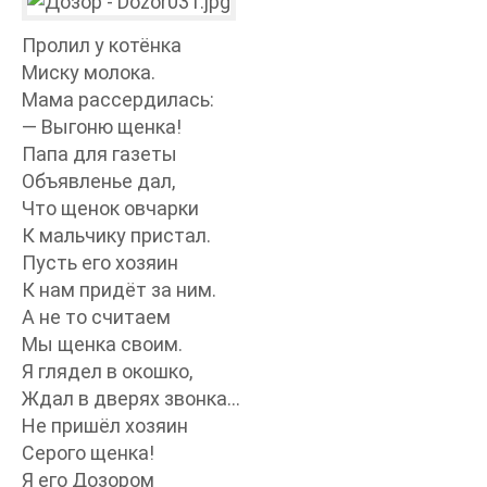
Пролил у котёнка
Миску молока.
Мама рассердилась:
— Выгоню щенка!
Папа для газеты
Объявленье дал,
Что щенок овчарки
К мальчику пристал.
Пусть его хозяин
К нам придёт за ним.
А не то считаем
Мы щенка своим.
Я глядел в окошко,
Ждал в дверях звонка…
Не пришёл хозяин
Серого щенка!
Я его Дозором