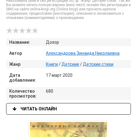
Николаевна (книги без регистрации txt) 📗. Жанр: Детские стихи. Так же
Вы можете читать полную версию (весь текст) онлайн без регистрации и
SMS на сайте online-knigi.org (Online knigi) или прочесть краткое
содержание, предисловие (аннотацию), описание и ознакомиться с
отзывами (комментариями) о произведении.
Название:
Дозор
Автор
Александрова Зинаида Николаевна
Жанр
Книги
/
Детские
/
Детские стихи
Дата
17 март 2020
добавления:
Количество
680
просмотров:
ЧИТАТЬ ОНЛАЙН