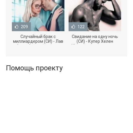
209
122
Случайный брак с
Свидание на одну ночь
миллиардером (СИ) - Лав
(СИ) - Купер Хелен
Агата (полная версия
(бесплатные серии книг
книги TXT) 📗
.txt) 📗
Помощь проекту