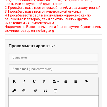
недееспособности, пола, возраста, статуса ветерана,
касты или сексуальной ориентации.
2. Просьба отказаться от оскорблений, угроз и запугиваний.
3. Просьба отказаться от нецензурной лексики.
4. Просьба вести себя максимально корректно как по
отношению к авторам, так и по отношению к другим
читателям и их комментариям.
Надеемся на Ваше понимание и благоразумие. С уважением,
администратор online-knigi.org
Прокомментировать
Полужирный
Курсив
Подчеркнутый
Зачеркнутый
Выравнивание
Нумерованный списо
Маркированный
Вставить
Вставить защищенную ссылку
Вставить смайлик
Вставка скрытого текста
Вставка цитаты
Вставка спойлера