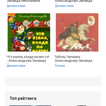
Зинаида Николаевна
Александрова Зинаида
(читать книги полностью
Николаевна (читать книги
Детские стихи
Детские стихи
без
.txt) 📗
Что взяла, клади на место!
Гибель Чапаева -
- Александрова Зинаида
Александрова Зинаида
Николаевна (книги онлайн
Николаевна (читать книги
Детские стихи
Поэзия
txt)
без регистрации
Топ рейтинга