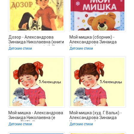
Дозор - Александрова
Мой мишка (сборник) -
Зинаида Николаевна (книги
Александрова Зинаида
без регистрации txt) 📗
Николаевна (читаем книги
Детские стихи
Детские стихи
онлайн
Мой мишка - Александрова
Мой мишка (худ. Г. Вальк) -
Зинаида Николаевна (е
Александрова Зинаида
книги TXT) 📗
Николаевна (читаем книги
Детские стихи
Детские стихи
TXT) 📗