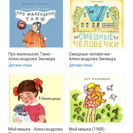
Про маленькую Таню -
Смешные человечки -
Александрова Зинаида
Александрова Зинаида
Николаевна (читать книгу
Николаевна (книги
Детские стихи
Детские стихи
онлайн
бесплатно txt) 📗
Мой мишка - Александрова
Мой мишка (1988) -