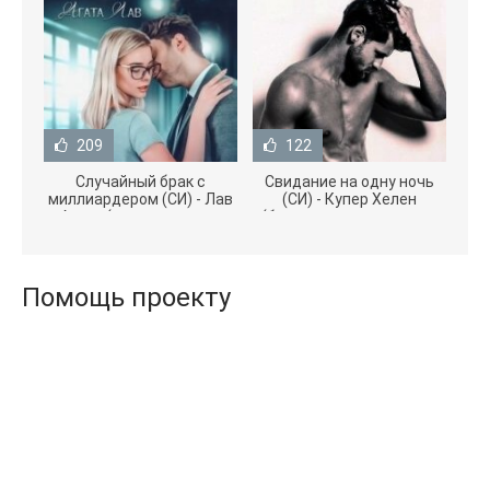
209
122
Случайный брак с
Свидание на одну ночь
миллиардером (СИ) - Лав
(СИ) - Купер Хелен
Агата (полная версия
(бесплатные серии книг
книги TXT) 📗
.txt) 📗
Помощь проекту