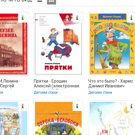
И.Ленина -
Прятки - Ерошин
Что это было? - Хармс
 Сергей
Алексей (электронная
Даниил Иванович
вич (книги
книга .txt) 📗
(читаемые книги
хи
Детские стихи
Детские стихи
о полные
читать онлайн
бесплатно