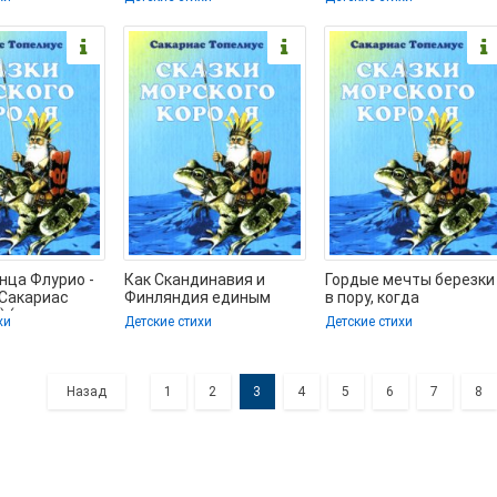
сплатно без
(хорошие книги
нца Флурио -
Как Скандинавия и
Гордые мечты березки
 Сакариас
Финляндия единым
в пору, когда
) (полная
полуостровом стали -
распускаются почки -
хи
Детские стихи
Детские стихи
ги .txt) 📗
Топелиус Сакариас
Топелиус Сакариас
Назад
1
2
3
4
5
6
7
8