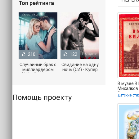
Топ рейтинга
210
122
Случайный брак с
Свидание на одну
миллиардером
ночь (СИ) - Купер
(СИ) - Лав Агата
Хелен
(полная версия
(бесплатные
В музее В.
книги TXT) 📗
серии книг .txt) 📗
Михалков
Владимиро
Помощь проекту
Детские сти
бесплатн