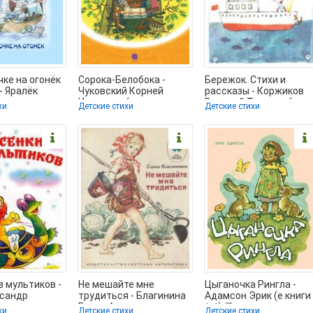
чке на огонёк
Сорока-Белобока -
Бережок. Стихи и
- Яралёк
Чуковский Корней
рассказы - Коржиков
сплатные
Иванович (электронные
Виталий Титович (книг
хи
Детские стихи
Детские стихи
лный формат
книги без регистрации
серия книги читать
з мультиков -
Не мешайте мне
Цыганочка Рингла -
ксандр
трудиться - Благинина
Адамсон Эрик (е книги
ниги читать
Елена Александровна
txt) 📗
хи
Детские стихи
Детские стихи