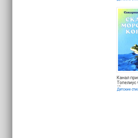
онлайн бе
Канал при
Топелиус
(Захариас
Детские сти
версия кни