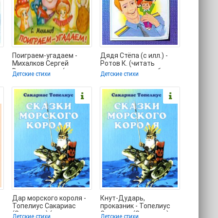
Поиграем-угадаем -
Дядя Стёпа (с илл.) -
Михалков Сергей
Ротов К. (читать
и
Владимирович (книги
полностью книгу без
Детские стихи
Детские стихи
бесплатно без
регистрации TXT) 📗
Дар морского короля -
Кнут-Дударь,
Топелиус Сакариас
проказник - Топелиус
(Захариас) (читать
Сакариас (Захариас)
Детские стихи
Детские стихи