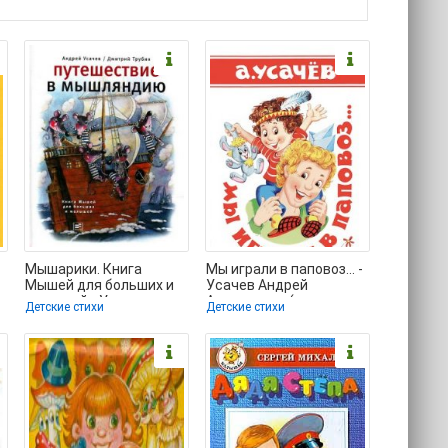
Мышарики. Книга
Мы играли в паповоз... -
Мышей для больших и
Усачев Андрей
малышей - Усачев
Алексеевич (первая
Детские стихи
Детские стихи
Андрей Алексеевич
книга .TXT) 📗
(книги