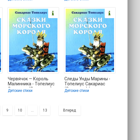
книги без сокращений
(библиотека
электронных
Червячок — Король
Следы Унды Марины -
Малинника - Топелиус
Топелиус Сакариас
Сакариас (Захариас)
(Захариас) (книги
Детские стихи
Детские стихи
(электронные книги
онлайн бесплатно
серия
9
10
...
13
Вперед