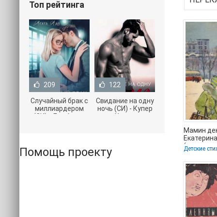
Топ рейтинга
209
122
Случайный брак с
Свидание на одну
миллиардером
ночь (СИ) - Купер
(СИ) - Лав Агата
Хелен
(полная версия
(бесплатные
Мамин ден
книги TXT) 📗
серии книг .txt) 📗
Екатерин
(читать к
Помощь проекту
Детские сти
.TXT) 📗