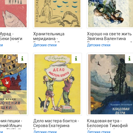
Мурад -
Хранительница
Хорошо на свете жить 
Беки (книги
меридиана -
Звягина Валентина
сплатно без
Бахревский Владислав
Павловна (книги онлай
хи
Детские стихи
Детские стихи
ции
Анатольевич (читать
без регистрации
ю
бесплатно
ия пешки -
Дело мастера боится -
Кладовая ветра -
ений Ильич
Серова Екатерина
Белозеров Тимофей
иг .TXT) 📗
Васильевна (читать
Максимович (читать
хи
Детские стихи
Детские стихи