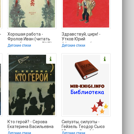
-
Хорошая работа -
Здравствуй, цирк! -
Фролов Иван (читать
Утков Юрий
н
книги бесплатно TXT)
Афанасьевич (читать
Детские стихи
Детские стихи
📗
книги онлайн
полностью .TXT)
Кто герой? - Серова
Силуэты, силуэты -
Екатерина Васильевна
Гейзель Теодор Сьюз
(читать книги
"Доктор Сьюз" (читать
Детские стихи
Детские стихи