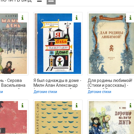
ь - Серова
Я был однажды в доме -
Для родины любимой!
а Васильевна
Милн Алан Александр
(Стихи и рассказы) -
ниги онлайн
(книги серии онлайн
Полевой Борис
хи
Детские стихи
Детские стихи
TXT) 📗
Николаевич (книги
онлайн