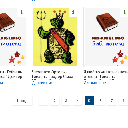
книги онлайн
книги онлайн
бесплатно
ги - Гейзель
Черепаха Эртель -
Я люблю читать сквоз
ьюз "Доктор
Гейзель Теодор Сьюз
стекла - Гейзель
тать книги
"Доктор Сьюз" (книги
Теодор Сьюз "Доктор
хи
Детские стихи
Детские стихи
о
бесплатно TXT) 📗
Сьюз" (книги онлайн
Назад
1
2
3
4
5
6
7
8