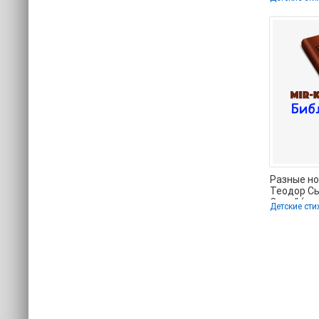
Разные но
Теодор С
Сьюз" (чи
Детские сти
бесплатн