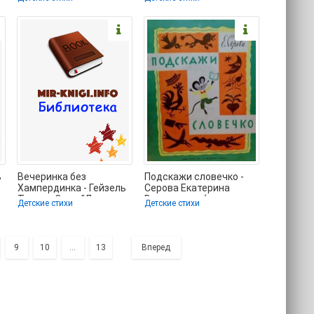
бесплатно полностью
книги онлайн
без
ь
Вечеринка без
Подскажи словечко -
Хампердинка - Гейзель
Серова Екатерина
Теодор Сьюз "Доктор
Васильевна (полные
Детские стихи
Детские стихи
Сьюз" (полные книги
книги txt) 📗
9
10
...
13
Вперед