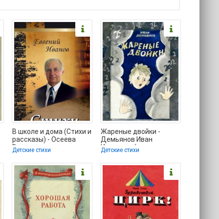
В школе и дома (Стихи и
Жареные двойки -
рассказы) - Осеева
Демьянов Иван
Валентина
Иванович (читать
Детские стихи
Детские стихи
Александровна
полностью книгу без
(полные
регистрации