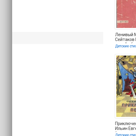
Ленивый 
Сейтаков 
онлайн бе
Детские сти
регистра
полность
Приключен
Ильин Евг
(список кн
Детские сти