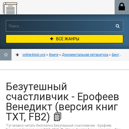
Online-knigi.org
ВСЕ ЖАНРЫ
online-knigi.org
»
Книги
»
Документальная литература
»
Биографии
ДОБАВИТЬ
В
Безутешный
ЗАКЛАДКИ
счастливчик - Ерофеев
Венедикт (версия книг
TXT, FB2) 📗
Тут можно читать бесплатно Безутешный счастливчик - Ерофеев