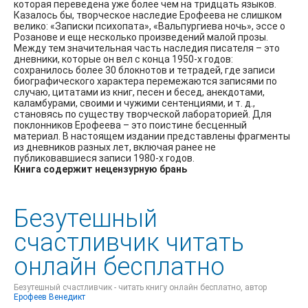
которая переведена уже более чем на тридцать языков.
Казалось бы, творческое наследие Ерофеева не слишком
велико: «Записки психопата», «Вальпургиева ночь», эссе о
Розанове и еще несколько произведений малой прозы.
Между тем значительная часть наследия писателя – это
дневники, которые он вел с конца 1950-х годов:
сохранилось более 30 блокнотов и тетрадей, где записи
биографического характера перемежаются записями по
случаю, цитатами из книг, песен и бесед, анекдотами,
каламбурами, своими и чужими сентенциями, и т. д.,
становясь по существу творческой лабораторией. Для
поклонников Ерофеева – это поистине бесценный
материал. В настоящем издании представлены фрагменты
из дневников разных лет, включая ранее не
публиковавшиеся записи 1980-х годов.
Книга содержит нецензурную брань
Безутешный
счастливчик читать
онлайн бесплатно
Безутешный счастливчик - читать книгу онлайн бесплатно, автор
Ерофеев Венедикт