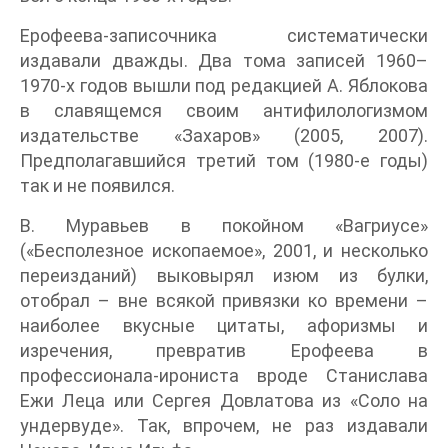
Ерофеева-записочника систематически
издавали дважды. Два тома записей 1960–
1970-х годов вышли под редакцией А. Яблокова
в славящемся своим антифилологизмом
издательстве «Захаров» (2005, 2007).
Предполагавшийся третий том (1980-е годы)
так и не появился.
В. Муравьев в покойном «Вагриусе»
(«Бесполезное ископаемое», 2001, и несколько
переизданий) выковырял изюм из булки,
отобрал – вне всякой привязки ко времени –
наиболее вкусные цитаты, афоризмы и
изречения, превратив Ерофеева в
профессионала-ирониста вроде Станислава
Ежи Леца или Сергея Довлатова из «Соло на
ундервуде». Так, впрочем, не раз издавали