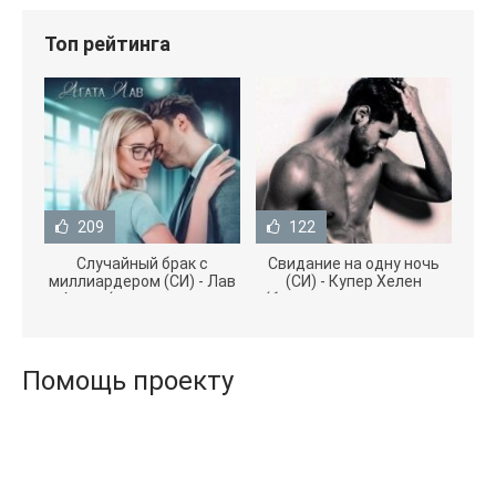
Топ рейтинга
209
122
Случайный брак с
Свидание на одну ночь
миллиардером (СИ) - Лав
(СИ) - Купер Хелен
Агата (полная версия
(бесплатные серии книг
книги TXT) 📗
.txt) 📗
Помощь проекту