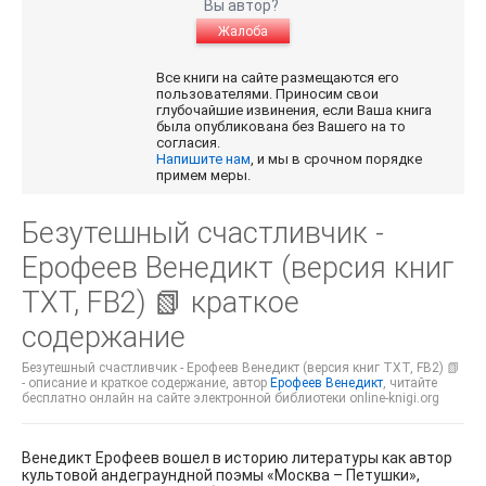
Вы автор?
Жалоба
Все книги на сайте размещаются его
пользователями. Приносим свои
глубочайшие извинения, если Ваша книга
была опубликована без Вашего на то
согласия.
Напишите нам
, и мы в срочном порядке
примем меры.
Безутешный счастливчик -
Ерофеев Венедикт (версия книг
TXT, FB2) 📗 краткое
содержание
Безутешный счастливчик - Ерофеев Венедикт (версия книг TXT, FB2) 📗
- описание и краткое содержание, автор
Ерофеев Венедикт
, читайте
бесплатно онлайн на сайте электронной библиотеки online-knigi.org
Венедикт Ерофеев вошел в историю литературы как автор
культовой андеграундной поэмы «Москва – Петушки»,