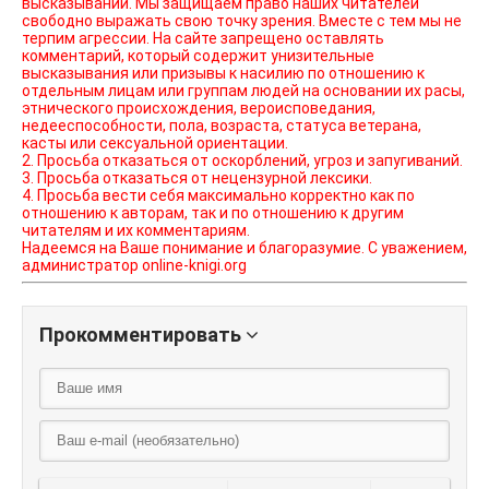
высказываний. Мы защищаем право наших читателей
свободно выражать свою точку зрения. Вместе с тем мы не
терпим агрессии. На сайте запрещено оставлять
комментарий, который содержит унизительные
высказывания или призывы к насилию по отношению к
отдельным лицам или группам людей на основании их расы,
этнического происхождения, вероисповедания,
недееспособности, пола, возраста, статуса ветерана,
касты или сексуальной ориентации.
2. Просьба отказаться от оскорблений, угроз и запугиваний.
3. Просьба отказаться от нецензурной лексики.
4. Просьба вести себя максимально корректно как по
отношению к авторам, так и по отношению к другим
читателям и их комментариям.
Надеемся на Ваше понимание и благоразумие. С уважением,
администратор online-knigi.org
Прокомментировать