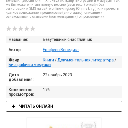
Венедикт (версия книг TXT, FB2) 📗. Жанр: Биографии и мемуары. Так
же Вы можете читать полную версию (весь текст) онлайн без
регистрации и SMS на сайте online-knigi.org (Online knigi) или прочесть
краткое содержание, предисловие (аннотацию), описание и
ознакомиться с отзывами (комментариями) о произведении.
Название:
Безутешный счастливчик
Автор
Ерофеев Венедикт
Жанр
Книги
/
Документальная литература
/
Биографии и мемуары
Дата
22 ноябрь 2023
добавления:
Количество
176
просмотров:
ЧИТАТЬ ОНЛАЙН