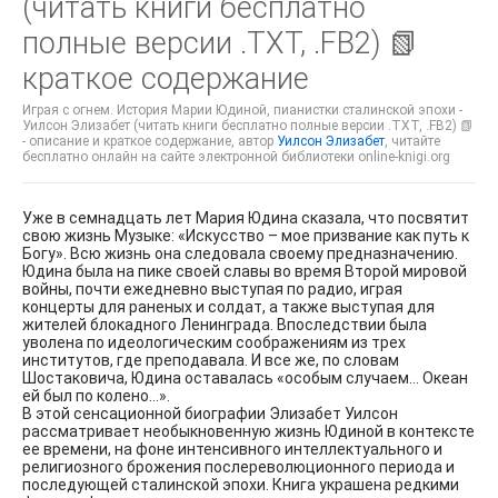
(читать книги бесплатно
полные версии .TXT, .FB2) 📗
краткое содержание
Играя с огнем. История Марии Юдиной, пианистки сталинской эпохи -
Уилсон Элизабет (читать книги бесплатно полные версии .TXT, .FB2) 📗
- описание и краткое содержание, автор
Уилсон Элизабет
, читайте
бесплатно онлайн на сайте электронной библиотеки online-knigi.org
Уже в семнадцать лет Мария Юдина сказала, что посвятит
свою жизнь Музыке: «Искусство – мое призвание как путь к
Богу». Всю жизнь она следовала своему предназначению.
Юдина была на пике своей славы во время Второй мировой
войны, почти ежедневно выступая по радио, играя
концерты для раненых и солдат, а также выступая для
жителей блокадного Ленинграда. Впоследствии была
уволена по идеологическим соображениям из трех
институтов, где преподавала. И все же, по словам
Шостаковича, Юдина оставалась «особым случаем… Океан
ей был по колено…».
В этой сенсационной биографии Элизабет Уилсон
рассматривает необыкновенную жизнь Юдиной в контексте
ее времени, на фоне интенсивного интеллектуального и
религиозного брожения послереволюционного периода и
последующей сталинской эпохи. Книга украшена редкими