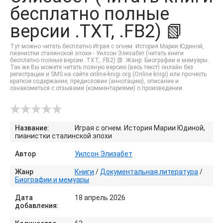
бесплатно полные
версии .TXT, .FB2) 📗
Тут можно читать бесплатно Играя с огнем. История Марии Юдиной,
пианистки сталинской эпохи - Уилсон Элизабет (читать книги
бесплатно полные версии .TXT, .FB2) 📗. Жанр: Биографии и мемуары.
Так же Вы можете читать полную версию (весь текст) онлайн без
регистрации и SMS на сайте online-knigi.org (Online knigi) или прочесть
краткое содержание, предисловие (аннотацию), описание и
ознакомиться с отзывами (комментариями) о произведении.
Название:
Играя с огнем. История Марии Юдиной,
пианистки сталинской эпохи
Автор
Уилсон Элизабет
Жанр
Книги
/
Документальная литература
/
Биографии и мемуары
Дата
18 апрель 2026
добавления: