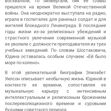
восхваляли, то низвергали, пик ее славы
пришелся на время Великой Отечественной
войны. Она неоднократно выступала на радио,
играла в госпиталях для раненых солдат и для
жителей блокадного Ленинграда. В последние
годы жизни из-за религиозных убеждений и
страстного увлечения современной музыкой
ее уволили с должности преподавателя из трех
учебных заведений. По словам Шостаковича,
Юдина оставалась особым случаем: «Ей было
море по колено».
В этой увлекательной биографии Элизабет
Уилсон описывает необычную жизнь Юдиной в
контексте ее времени, сопоставляя ее
музыкальную карьеру с интенсивным
интеллектуальным и религиозным брожением
послереволюционного времени и суровыми
буднями советского периода.