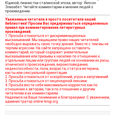
Юдиной, пианистки сталинской эпохи, автор: Уилсон
Элизабет. Читайте комментарии и мнения людей о
произведении.
Уважаемые читатели и просто посетители нашей
библиотеки! Просим Вас придерживаться определенных
правил при комментировании литературных
произведений.
1. Просьба отказаться от дискриминационных
высказываний. Мы защищаем право наших читателей
свободно выражать свою точку зрения. Вместе с тем мы не
терпим агрессии. На сайте запрещено оставлять
комментарий, который содержит унизительные
высказывания или призывы к насилию по отношению к
отдельным лицам или группам людей на основании их расы,
этнического происхождения, вероисповедания,
недееспособности, пола, возраста, статуса ветерана,
касты или сексуальной ориентации.
2. Просьба отказаться от оскорблений, угроз и запугиваний.
3. Просьба отказаться от нецензурной лексики.
4. Просьба вести себя максимально корректно как по
отношению к авторам, так и по отношению к другим
читателям и их комментариям.
Надеемся на Ваше понимание и благоразумие. С уважением,
администратор online-knigi.org