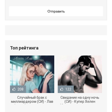
Отправить
Топ рейтинга
208
122
Случайный брак с
Свидание на одну ночь
миллиардером (СИ) - Лав
(СИ) - Купер Хелен
Агата (полная версия
(бесплатные серии книг
книги TXT) 📗
.txt) 📗