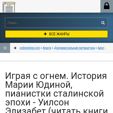
Online-knigi.org
ВСЕ ЖАНРЫ
online-knigi.org
»
Книги
»
Документальная литература
»
Биографии
ДОБАВИТЬ
В
Играя с огнем. История
ЗАКЛАДКИ
Марии Юдиной,
пианистки сталинской
эпохи - Уилсон
Элизабет (читать книги