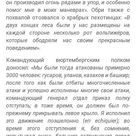
он производил огонь рядами в упор, и особенно
помог мне в моих маневрах
». Обри также с
похвалой отозвался о храбрых пехотинцах: «
В
двух концах леса были у нас размещены на
каждой стороне несколько рот вольтижёров,
которые ободряли нас своим прекрасным
поведением
».
Командующий вюртембергским полком
доносил: «
Мы были тогда атакованы примерно
3000 человек: гусаров, уланов, казаков и башкир;
после того как были отбиты многочисленные
атаки и успешно исполнены многие свои атаки,
командующий генерал отдал приказ полку
отступать; в тоже время, он должен был по-
прежнему прикрывать левое крыло. Я исполнил
это движение поэшелонно (еп echiquier); во
время этого отступления я, без сомнения,
испытывал очень большие затруднения перед