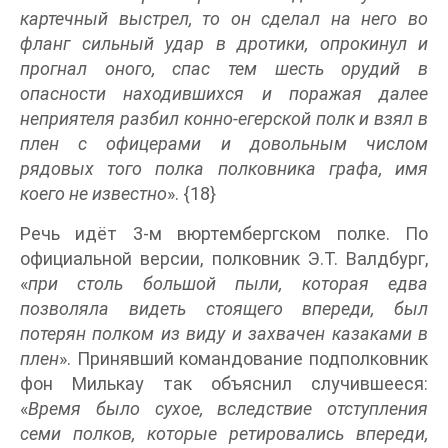
картечный выстрел, то он сделал на него во
фланг сильный удар в дротики, опрокинул и
прогнал оного, спас тем шесть орудий в
опасности находившихся и поражая далее
неприятеля разбил конно-егерской полк и взял в
плен с офицерами и довольным числом
рядовых того полка полковника графа, имя
коего не известно
». {18}
Речь идёт 3-м вюртембергском полке. По
официальной версии, полковник Э.Т. Валдбург,
«
при столь большой пыли, которая едва
позволяла видеть стоящего впереди, был
потерян полком из виду и захвачен казаками в
плен
». Принявший командование подполковник
фон Милькау так объяснил случившееся:
«
Время было сухое, вследствие отступления
семи полков, которые ретировались впереди,