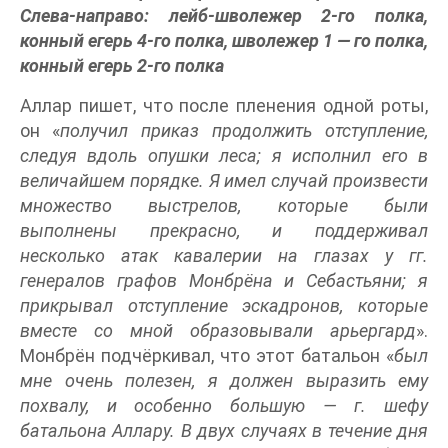
Слева-направо: лейб-шволежер 2-го полка,
конный егерь 4-го полка, шволежер 1 — го полка,
конный егерь 2-го полка
Аллар пишет, что после пленения одной роты,
он «
получил приказ продолжить отступление,
следуя вдоль опушки леса; я исполнил его в
величайшем порядке. Я имел случай произвести
множество выстрелов, которые были
выполнены прекрасно, и поддерживал
несколько атак кавалерии на глазах у гг.
генералов графов Монбрёна и Себастьяни; я
прикрывал отступление эскадронов, которые
вместе со мной образовывали арьергард
».
Монбрён подчёркивал, что этот батальон «
был
мне очень полезен, я должен выразить ему
похвалу, и особенно большую — г. шефу
батальона Аллару. В двух случаях в течение дня