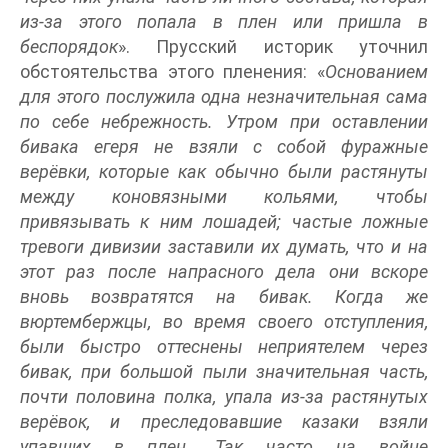
из-за этого попала в плен или пришла в
беспорядок
». Прусский историк уточнил
обстоятельства этого пленения: «
Основанием
для этого послужила одна незначительная сама
по себе небрежность. Утром при оставлении
бивака егеря не взяли с собой фуражные
верёвки, которые как обычно были растянуты
между коновязными кольями, чтобы
привязывать к ним лошадей; частые ложные
тревоги дивизии заставили их думать, что и на
этот раз после напрасного дела они вскоре
вновь возвратятся на бивак. Когда же
вюртембержцы, во время своего отступления,
были быстро оттеснены неприятелем через
бивак, при большой пыли значительная часть,
почти половина полка, упала из-за растянутых
верёвок, и преследовавшие казаки взяли
упавших в плен. Так часто на войне