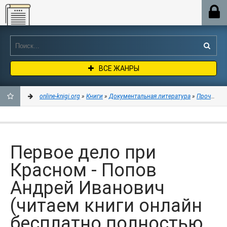
Online-knigi.org
ВСЕ ЖАНРЫ
online-knigi.org
»
Книги
»
Документальная литература
»
Прочая до
ДОБАВИТЬ
В
Первое дело при
ЗАКЛАДКИ
Красном - Попов
Андрей Иванович
(читаем книги онлайн
бесплатно полностью