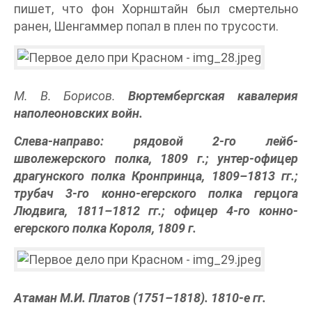
пишет, что фон Хорнштайн был смертельно
ранен, Шенгаммер попал в плен по трусости.
М. В. Борисов.
Вюртембергская кавалерия
наполеоновских войн.
Слева-направо: рядовой 2-го лейб-
шволежерского полка, 1809 г.; унтер-офицер
драгунского полка Кронпринца, 1809–1813 гг.;
трубач 3-го конно-егерского полка герцога
Людвига, 1811–1812 гг.; офицер 4-го конно-
егерского полка Короля, 1809 г.
Атаман М.И. Платов (1751–1818). 1810-е гг.