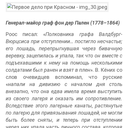
Генерал-майор граф фон дер Пален (1778–1864)
Роос писал: «
Полковника графа Валдбург-
Вюрцсиса при отступлении… постигло несчастье;
его лошадь, перепрыгнувшая через бивачную
веревку, зацепилась и упала, так что он вместе с
подъехавшими к нему на помощь несколькими
солдатами был ранен и взят в плен
». В. Кёних со
слов очевидцев вспоминал, что русские
«
напали на дивизию с началом дня столь
внезапно, что она едва имела время выступить
из своего лагеря и оказать им сопротивление.
Вследствие этого лагерные канаты, растянутые
по лагерю для привязывания лошадей, не могли
быть более сняты, и теперь при отступлении
через них упала часть личного состава, которая