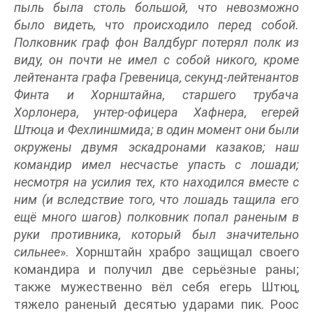
пыль была столь большой, что невозможно
было видеть, что происходило перед собой.
Полковник граф фон Валдбург потерял полк из
виду, он почти не имел с собой никого, кроме
лейтенанта графа Гревеница, секунд-лейтенантов
Финта и Хорнштайна, старшего трубача
Хорлонера, унтер-офицера Хафнера, егерей
Штюца и Фехлиншмида; в один момент они были
окружены двумя эскадронами казаков; наш
командир имел несчастье упасть с лошади;
несмотря на усилия тех, кто находился вместе с
ним (и вследствие того, что лошадь тащила его
ещё много шагов) полковник попал раненым в
руки противника, который был значительно
сильнее
». Хорнштайн храбро защищал своего
командира и получил две серьёзные раны;
также мужественно вёл себя егерь Штюц,
тяжело раненый десятью ударами пик. Роос