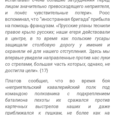
лицом значительно превосходящего неприятеля,
и понёс чувствительные потери
». Роос
вспоминал, что “иностранная бригада” прибыла
на помощь французам. «
Прусские уланы теснили
правое крыло русских; наши егеря действовали
в центре, в то время как польские гусары
защищали столбовую дорогу у имения и
охраняли её для нашего отступления. Здесь мы
впервые увидели направленные против нас луки
со стрелами, большая часть которых, однако, не
достигла цели
». {17}
Платов сообщил, что во время боя
«
неприятельский кавалерийский полк под
командою полковника с подкреплением
баталиона пехоты их сражался против
картечных выстрелов наших и даже
приближался к пушкам, не более как на