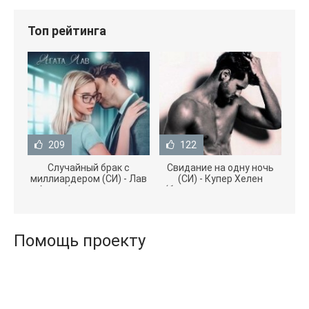
Топ рейтинга
209
122
Случайный брак с
Свидание на одну ночь
миллиардером (СИ) - Лав
(СИ) - Купер Хелен
Агата (полная версия
(бесплатные серии книг
книги TXT) 📗
.txt) 📗
Помощь проекту