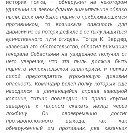
историк полка, —
обнаружил на некотором
удалении на левом фланге значительное облако
пыли. Если оно было поднято приближающимся
противником, то возникала опасность для
дивизии из-за потери дефиле в её тылу лишиться
единственного пути отхода
». Тогда К. Вердер,
«
взвесив это обстоятельство, обратил внимание
генерала Себастьяни на увиденное, получил от
него уверение, что эта пыль должна быть
поднята неприятельской кавалерией, и приказ
силой предотвратить угрожающую дивизии
опасность. Командир велел полку, который ещё
находился в двигающейся справа взводной
колонне, тотчас повзводно на право кругом
завернуть и галопом скакать назад через
ложбину. Он своевременно достиг
противоположного выхода, так как
обнаруженный им противник, два казачьих