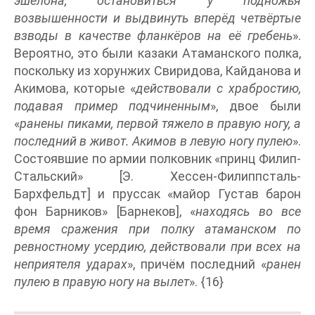
эшелона, остановиться у подножья
возвышенности и выдвинуть вперёд четвёртые
взводы в качестве фланкёров на её гребень
».
Вероятно, это были казаки Атаманского полка,
поскольку из хорунжих Свиридова, Кайданова и
Акимова, которые «
действовали с храбростию,
подавая пример подчиненным
», двое были
«
ранены пиками, первой тяжело в правую ногу, а
последний в живот. Акимов в левую ногу пулею
».
Состоявшие по армии полковник «принц Филип-
Стальский» [Э. Хессен-Филиппсталь-
Бархфельдт] и пруссак «майор Густав барон
фон Барников» [Барнеков], «
находясь во все
время сражения при полку атаманском по
ревностному усердию, действовали при всех на
неприятеля ударах
», причём последний «
ранен
пулею в правую ногу на вылет
». {16}