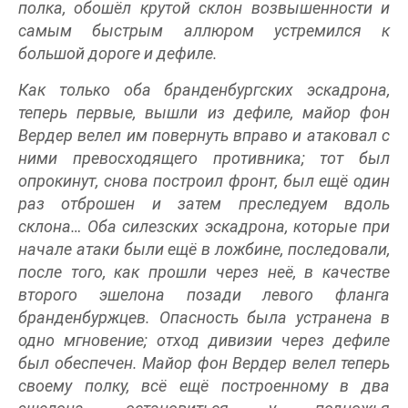
полка, обошёл крутой склон возвышенности и
самым быстрым аллюром устремился к
большой дороге и дефиле.
Как только оба бранденбургских эскадрона,
теперь первые, вышли из дефиле, майор фон
Вердер велел им повернуть вправо и атаковал с
ними превосходящего противника; тот был
опрокинут, снова построил фронт, был ещё один
раз отброшен и затем преследуем вдоль
склона… Оба силезских эскадрона, которые при
начале атаки были ещё в ложбине, последовали,
после того, как прошли через неё, в качестве
второго эшелона позади левого фланга
бранденбуржцев. Опасность была устранена в
одно мгновение; отход дивизии через дефиле
был обеспечен. Майор фон Вердер велел теперь
своему полку, всё ещё построенному в два