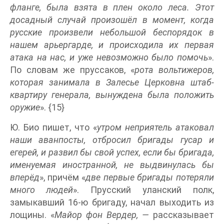
фланге, была взята в плен около леса. Этот
досадный случай произошёл в момент, когда
русские произвели небольшой беспорядок в
нашем арьергарде, и происходила их первая
атака на нас, и уже невозможно было помочь
».
По словам же пруссаков, «
рота вольтижеров,
которая занимала в Залесье Церковна штаб-
квартиру генерала, вынуждена была положить
оружие
». {15}
Ю. Био пишет, что «
утром неприятель атаковал
наши аванпосты, отбросил бригады гусар и
егерей, и развил бы свой успех, если бы бригада,
именуемая иностранной, не выдвинулась бы
вперёд
», причём «
две первые бригады потеряли
много людей
». Прусский уланский полк,
замыкавший 16-ю бригаду, начал выходить из
лощины. «
Майор фон Вердер, —
рассказывает