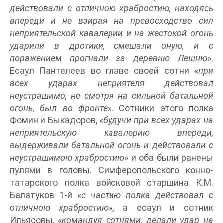
действовали с отличною храбростию, находясь
впереди и не взирая на превосходство сил
неприятельской кавалерии и на жестокой огонь
ударили в дротики, смешали оную, и с
поражением прогнали за деревню Лешню
».
Есаул Пантелеев во главе своей сотни «
при
всех ударах неприятеля действовал
неустрашимо, не смотря на сильной батальной
огонь, был во фронте
». Сотники этого полка
Фомин и Быкадоров, «
будучи при всех ударах на
неприятельскую кавалерию впереди,
выдерживали батальной огонь и действовали с
неустрашимою храбростию
» и оба были ранены
пулями в головы. Симферопольского конно-
татарского полка войсковой старшина К.М.
Балатуков 1-й «
с частию полка действовал с
отличною храбростию
», а есаул и сотник
Ильясовы, «
командуя сотнями, делали удар на