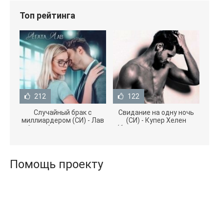
Топ рейтинга
212
122
Случайный брак с
Свидание на одну ночь
миллиардером (СИ) - Лав
(СИ) - Купер Хелен
Агата (полная версия
(бесплатные серии книг
книги TXT) 📗
.txt) 📗
Помощь проекту