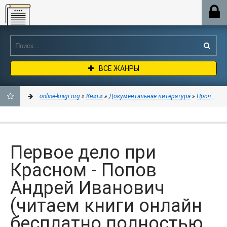
Online-knigi.org
ВСЕ ЖАНРЫ
online-knigi.org
»
Книги
»
Документальная литература
»
Прочая до
ДОБАВИТЬ
В
Первое дело при
ЗАКЛАДКИ
Красном - Попов
Андрей Иванович
(читаем книги онлайн
бесплатно полностью