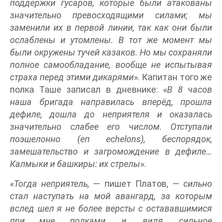
поддержки гусаров, которые были атакованы
значительно превосходящими силами; мы
заменили их в первой линии, так как они были
ослаблены и утомлены. В тот же момент мы
были окружены тучей казаков. Но мы сохраняли
полное самообладание, вообще не испытывая
страха перед этими дикарями
». Капитан того же
полка Таше записал в дневнике: «
В 8 часов
наша бригада направилась вперёд, прошла
дефиле, дошла до неприятеля и оказалась
значительно слабее его числом. Отступали
поэшелонно (еп echelons), беспорядок,
замешательство и загромождение в дефиле…
Калмыки и башкиры: их стрелы
».
«
Тогда неприятель,
— пишет Платов, —
сильно
стал наступать на мой авангард, за которым
вслед шел я не более версты с остававшимися
при мне полками, и, видя, сильное