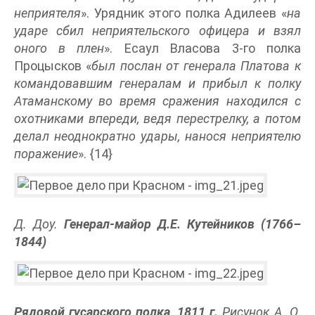
неприятеля
». Урядник этого полка Адилеев «
на
ударе сбил неприятельского офицера и взял
оного в плен
». Есаул Власова 3-го полка
Процысков «
был послан от генерала Платова к
командовавшим генералам и прибыл к полку
Атаманскому во время сражения находился с
охотниками впереди, ведя перестрелку, а потом
делал неоднократно удары, нанося неприятелю
поражение
». {14}
Д. Доу.
Генерал-майор Д.Е. Кутейников (1766–
1844)
Рядовой гусарского полка, 1811 г.
Рисунок А. О.