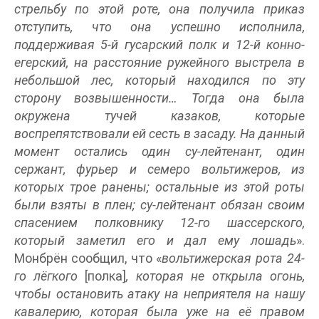
стрельбу по этой роте, она получила приказ
отступить, что она успешно исполнила,
поддерживая 5-й гусарский полк и 12-й конно-
егерский, на расстояние ружейного выстрела в
небольшой лес, который находился по эту
сторону возвышенности… Тогда она была
окружена тучей казаков, которые
воспрепятствовали ей сесть в засаду. На данный
момент остались один су-лейтенант, один
сержант, фурьер и семеро вольтижеров, из
которых трое ранены; остальные из этой роты
были взяты в плен; су-лейтенант обязан своим
спасением полковнику 12-го шассерского,
который заметил его и дал ему лошадь
».
Монбрён сообщил, что «
вольтижерская рота 24-
го лёгкого
[полка]
, которая не открыла огонь,
чтобы остановить атаку на неприятеля на нашу
кавалерию, которая была уже на её правом