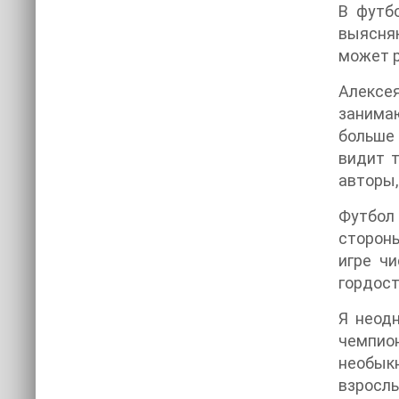
В футб
выясняю
может р
Алексея
занимаю
больше 
видит т
авторы,
Футбол 
стороны
игре ч
гордост
Я неодн
чемпион
необык
взрослы