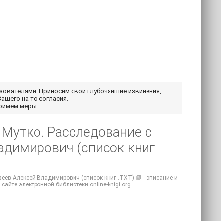
ьзователями. Приносим свои глубочайшие извинения,
Вашего на то согласия.
примем меры.
 Мутко. Расследование с
адимирович (список книг
еев Алексей Владимирович (список книг .TXT) 📗 - описание и
 сайте электронной библиотеки online-knigi.org