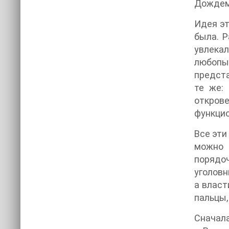
Дождем
Идея эт
была. 
увлекал
любопы
предста
те же:
открове
функцио
Все эти
можно 
порядо
уголовн
а власт
пальцы,
Сначала