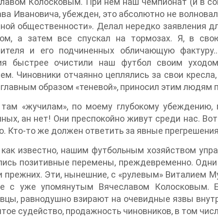
лавом Колосковым. При нем наш чемпионат (и в со
ва Ивановича, убежден, это абсолютно не волновало
ной общественности». Делал нередко заявления для
ом, а затем все спускал на тормозах. Я, в свою
дителя и его подчиненных обличающую фактуру…
ия быстрее очистили наш футбол своим уходом
ем. Чиновники отчаянно цеплялись за свои кресла,
 главным образом «теневой», приносил этим людям 
 там «жучилам», по моему глубокому убеждению, 
ных, ан нет! Они преспокойно живут среди нас. Вот
. Кто-то же должен ответить за явные прегрешения
 как известно, нашим футбольным хозяйством упра
лись позитивные перемены, преждевременно. Одни
 прежних. Эти, нынешние, с «рулевым» Виталием Му
ве с уже упомянутым Вячеславом Колосковым. Е
вцы, равнодушно взирают на очевидные язвы внутр
тое судейство, продажность чиновников, в том числ