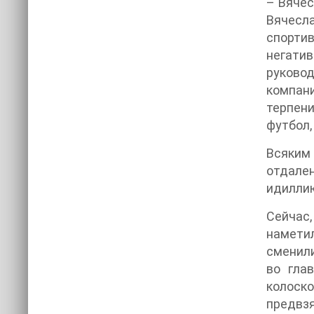
– Вячес
Вячесла
спортив
негатив
руково
компан
терпени
футбол,
Всяким
отдален
идиллию
Сейчас,
намети
сменили
во гла
колоско
предвзя