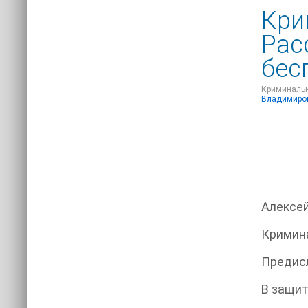
Кри
Рас
бес
Криминальны
Владимиро
Алексе
Кримина
Предис
В защит