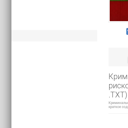
Крим
риск
.TXT)
Криминальны
краткое со