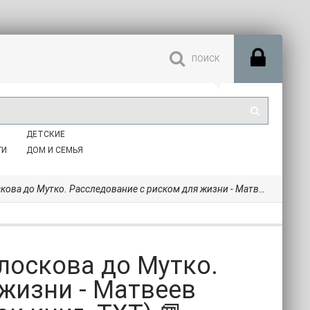
ДЕТСКИЕ
ГИ
ДОМ И СЕМЬЯ
следование с риском для жизни - Матвеев Алексей Владимирович (список книг .TXT) 📗
лоскова до Мутко.
жизни - Матвеев