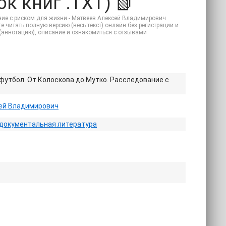
к книг .TXT) 📗
ние с риском для жизни - Матвеев Алексей Владимирович
е читать полную версию (весь текст) онлайн без регистрации и
ие (аннотацию), описание и ознакомиться с отзывами
утбол. От Колоскова до Мутко. Расследование с
ей Владимирович
документальная литература