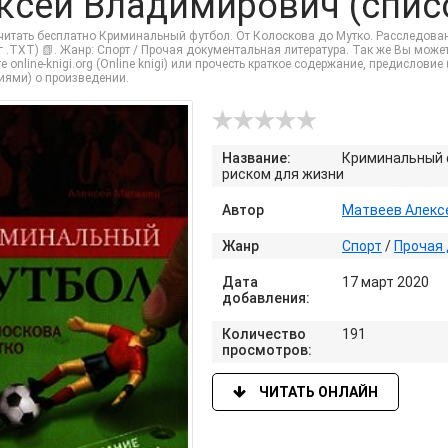
ксей Владимирович (списо
читать бесплатно Криминальный футбол. От Колоскова до Мутко. Расследова
г .TXT) 📗. Жанр: Спорт / Прочая документальная литература. Так же Вы может
е online-knigi.org (Online knigi) или прочесть краткое содержание, предислов
иями) о произведении.
Название:
Криминальный ф
риском для жизни
Автор
Матвеев Алекс
Жанр
Спорт
/
Прочая 
Дата
17 март 2020
добавления:
Количество
191
просмотров:
ЧИТАТЬ ОНЛАЙН