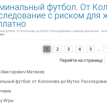
минальный футбол. От Кол
следование с риском для 
платно
й футбол. От Колоскова до Мутко. Расследование с риском для жизни - чита
вич
1
2
3
4
5
...
Перейти на страницу:
й Викторович Матвеев
льный футбол: от Колоскова до Мутко. Расследова
ловие
у Игры