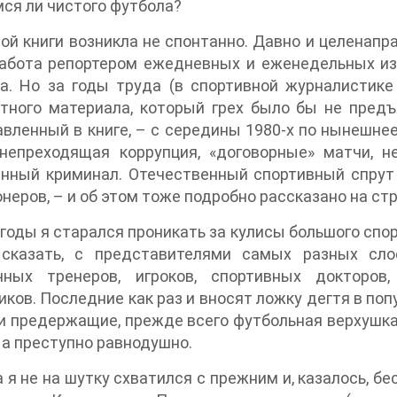
ся ли чистого футбола?
ой книги возникла не спонтанно. Давно и целенапра
Работа репортером ежедневных и еженедельных из
а. Но за годы труда (в спортивной журналистике
тного материала, который грех было бы не предъ
вленный в книге, – с середины 1980-х по нынешне
 непреходящая коррупция, «договорные» матчи, н
нный криминал. Отечественный спортивный спрут 
неров, – и об этом тоже подробно рассказано на стр
 годы я старался проникать за кулисы большого спо
сказать, с представителями самых разных сло
чных тренеров, игроков, спортивных докторов
иков. Последние как раз и вносят ложку дегтя в поп
и предержащие, прежде всего футбольная верхушка,
 а преступно равнодушно.
 я не на шутку схватился с прежним и, казалось, 