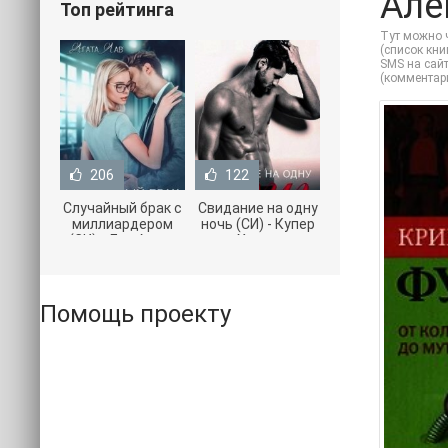
Але
Топ рейтинга
Тут можно 
(список кни
SMS на сайт
(комментар
206
122
Случайный брак с
Свидание на одну
миллиардером
ночь (СИ) - Купер
(СИ) - Лав Агата
Хелен
(полная версия
(бесплатные
книги TXT) 📗
серии книг .txt) 📗
Помощь проекту