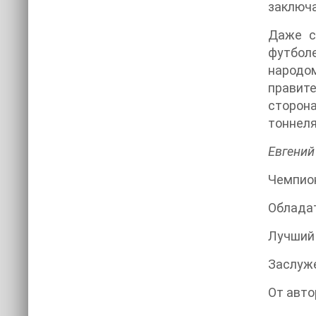
заключа
Даже с
футболе
народо
правит
сторона
тоннеля
Евгений
Чемпион
Обладат
Лучший 
Заслуже
От авто