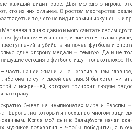
оле каждый видит свое. Для молодого игрока эт
т, кто из них сильнее. С ростом мастерства разл
азглядеть и то, чего не видит самый искушенный п
 Матвеева я знаю давно и могу считать своим другом
тся футболом – и на поле, и вне его – стали лучше
преступлений и убийств на почве футбола и спорта
олько одну сторону медали – темную. Да и не то
 пишущие сегодня о футболе, ищут только плохое. Но
– часть нашей жизни, и не негатив в нем главное,
, ибо она по сути своей светлая. Я бы хотел читат
истой и искренней, которая приносит людям радо
и за страну.
ократно бывал на чемпионатах мира и Европы – и
ат Европы, на который я поехал во многом ради с
новенным. Когда мой сын в Зальцбурге начал ска
х мужиков подхватил – Чтобы победить!», я в оч