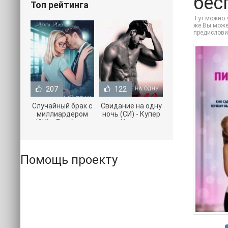
бес
Топ рейтинга
Тут можно ч
же Вы может
предислови
207
122
Случайный брак с
Свидание на одну
миллиардером
ночь (СИ) - Купер
(СИ) - Лав Агата
Хелен
(полная версия
(бесплатные
книги TXT) 📗
серии книг .txt) 📗
Помощь проекту