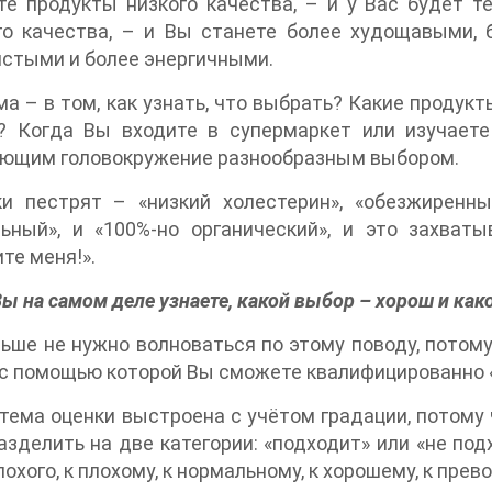
е продукты низкого качества, – и у Вас будет т
го качества, – и Вы станете более худощавыми, 
стыми и более энергичными.
а – в том, как узнать, что выбрать? Какие продукт
о? Когда Вы входите в супермаркет или изучает
ющим головокружение разнообразным выбором.
ки пестрят – «низкий холестерин», «обезжиренн
ьный», и «100%-но органический», и это захваты
те меня!».
Вы на самом деле узнаете, какой выбор – хорош и как
ьше не нужно волноваться по этому поводу, потом
 с помощью которой Вы сможете квалифицированно 
тема оценки выстроена с учётом градации, потому
азделить на две категории: «подходит» или «не по
лохого, к плохому, к нормальному, к хорошему, к прев