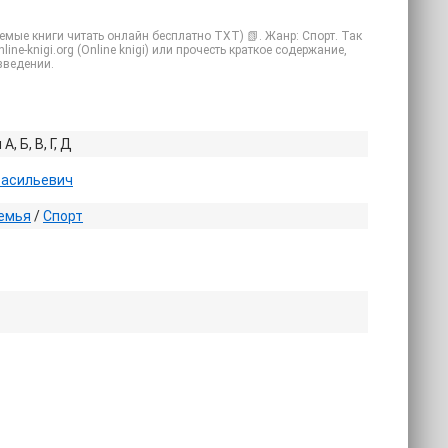
аемые книги читать онлайн бесплатно TXT) 📗. Жанр: Спорт. Так
ne-knigi.org (Online knigi) или прочесть краткое содержание,
зведении.
, Б, В, Г, Д
Васильевич
емья
/
Спорт