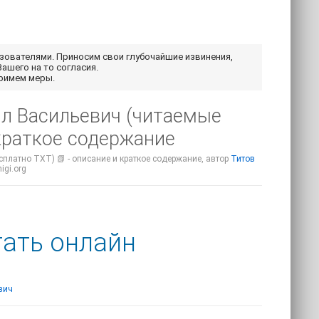
ьзователями. Приносим свои глубочайшие извинения,
Вашего на то согласия.
примем меры.
хаил Васильевич (читаемые
 краткое содержание
есплатно TXT) 📗 - описание и краткое содержание, автор
Титов
igi.org
итать онлайн
вич