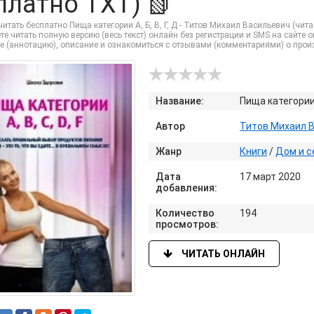
платно TXT) 📗
итать бесплатно Пища категории А, Б, В, Г, Д - Титов Михаил Васильевич (чит
е читать полную версию (весь текст) онлайн без регистрации и SMS на сайте onli
е (аннотацию), описание и ознакомиться с отзывами (комментариями) о прои
Название:
Пища категории А
Автор
Титов Михаил 
Жанр
Книги
/
Дом и с
Дата
17 март 2020
добавления:
Количество
194
просмотров:
ЧИТАТЬ ОНЛАЙН