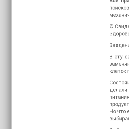
Все пр
поиско
механич
© Свиде
Здоровь
Введен
В эту с
заменяю
клеток 
Состоя
делали
питания
продукт
Но что 
выбираю