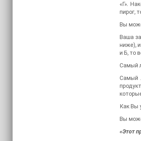
«Г». На
пирог, 
Вы може
Ваша за
ниже), 
и Б, то
Самый л
Самый 
продук
которые
Как Вы 
Вы може
«Этот п