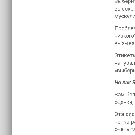
Выберит
высоко
мускули
Проблем
низког
вызыва
Этикет
натурал
«выбери
Но как 
Вам бол
оценки,
Эта сис
чётко р
очень п