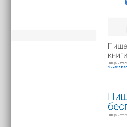
Пища 
книг
Пища катего
Михаил Вас
Пища
бес
Пища катего