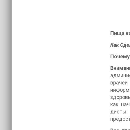
Пища кат
Как Сде
Почему 
Вниман
админис
врачей
информ
здоровь
как на
диеты.
предост