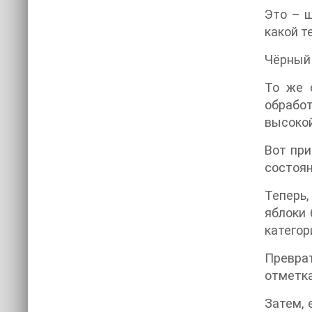
Это – ш
какой т
Чёрный 
То же 
обработ
высокой
Вот при
состоян
Теперь,
яблоки 
категор
Преврат
отметка
Затем, 