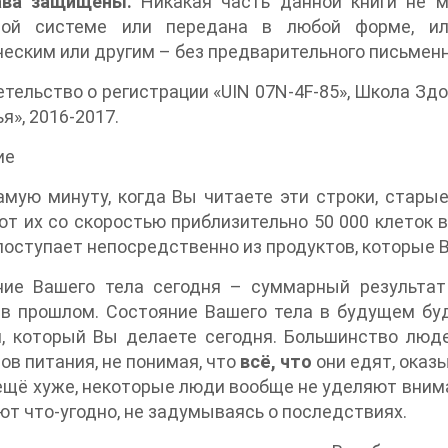
ава защищены.
Никакая часть данной книги не 
вой системе или передана в любой форме, ил
еским или другим – без предварительного письменн
тельство о регистрации «UIN 07N-4F-85», Школа Здоро
я», 2016-2017.
ие
амую минуту, когда Вы читаете эти строки, стары
т их со скоростью приблизительно 50 000 клеток 
поступает непосредственно из продуктов, которые Вы
ние Вашего тела сегодня – суммарный результат
 в прошлом. Состояние Вашего тела в будущем б
, который Вы делаете сегодня. Большинство люде
ов питания, не понимая, что
всё, что
они едят, оказ
ещё хуже, некоторые люди вообще не уделяют внима
т что-угодно, не задумываясь о последствиях.