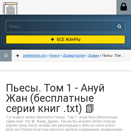
Online-knigi.org
ВСЕ ЖАНРЫ
online-knigi.org
»
Книги
»
Драматургия
»
Драма
» Пьесы. Том 1 - Ан
ДОБАВИТЬ
В
Пьесы. Том 1 - Ануй
ЗАКЛАДКИ
Жан (бесплатные
серии книг .txt) 📗
Тут можно читать бесплатно Пьесы. Том 1 - Ануй Жан (бесплатные
серии книг .txt) 📗. Жанр: Драма. Так же Вы можете читать полную
версию (весь текст) онлайн без регистрации и SMS на сайте online-
knigi.org (Online knigi) или прочесть краткое содержание, предисловие