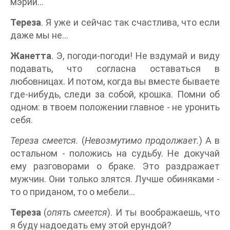
мэрии...
Тереза
. Я уже и сейчас так счастлива, что если
даже мы не...
Жанетта
. Э, погоди-погоди! Не вздумай и виду
подавать, что согласна оставаться в
любовницах. И потом, когда вы вместе бываете
где-нибудь, следи за собой, крошка. Помни об
одном: в твоем положении главное - не уронить
себя.
Тереза смеется.
(
Невозмутимо продолжает.
) А в
остальном - положись на судьбу. Не докучай
ему разговорами о браке. Это раздражает
мужчин. Они только злятся. Лучше обиняками -
то о приданом, то о мебели...
Тереза
(
опять смеется
). И ты воображаешь, что
я буду надоедать ему этой ерундой?