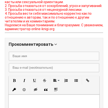
касты или сексуальной ориентации.
2. Просьба отказаться от оскорблений, угроз и запугиваний.
3. Просьба отказаться от нецензурной лексики.
4. Просьба вести себя максимально корректно как по
отношению к авторам, так и по отношению к другим
читателям и их комментариям.
Надеемся на Ваше понимание и благоразумие. С уважением,
администратор online-knigi.org
Прокомментировать
Полужирный
Курсив
Подчеркнутый
Зачеркнутый
Выравнивание
Нумерованный списо
Маркированный
Вставить
Вставить защищенную ссылку
Вставить смайлик
Вставка скрытого текста
Вставка цитаты
Вставка спойлера