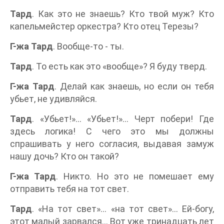
Тард
. Как это не знаешь? Кто твой муж? Кто
капельмейстер оркестра? Кто отец Терезы?
Г-жа Тард
. Вообще-то - ты.
Тард
. То есть как это «вообще»? Я буду тверд.
Г-жа Тард
. Делай как знаешь, но если он тебя
убьет, не удивляйся.
Тард
. «Убьет!»... «Убьет!»... Черт побери! Где
здесь логика! С чего это мы должны
спрашивать у него согласия, выдавая замуж
нашу дочь? Кто он такой?
Г-жа Тард
. Никто. Но это не помешает ему
отправить тебя на тот свет.
Тард
. «На тот свет»... «на тот свет»... Ей-богу,
этот малый зарвался... Вот уже тринадцать лет