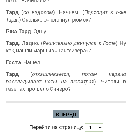
ноты. Начинаем?
Тард
(
со вздохом
). Начнем. (
Подходит к г-же
Тард.
) Сколько он хлопнул рюмок?
Г-жа Тард
. Одну.
Тард
. Ладно. (
Решительно двинулся к Госте
) Ну
как, нашли марш из «Тангейзера»?
Госта
. Нашел.
Тард
(
откашливается, потом нервно
раскладывает ноты на пюпитрах
). Читали в
газетах про дело Синеро?
ВПЕРЕД
Перейти на страницу: