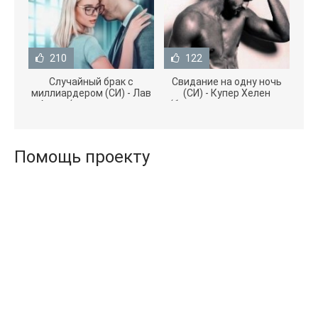
210
122
Случайный брак с
Свидание на одну ночь
миллиардером (СИ) - Лав
(СИ) - Купер Хелен
Агата (полная версия
(бесплатные серии книг
книги TXT) 📗
.txt) 📗
Помощь проекту