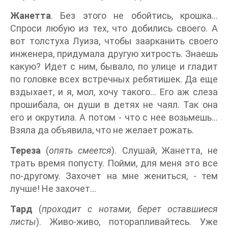
Жанетта
. Без этого не обойтись, крошка...
Спроси любую из тех, что добились своего. А
вот толстуха Луиза, чтобы заарканить своего
инженера, придумала другую хитрость. Знаешь
какую? Идет с ним, бывало, по улице и гладит
по головке всех встречных ребятишек. Да еще
вздыхает, и я, мол, хочу такого... Его аж слеза
прошибала, он души в детях не чаял. Так она
его и окрутила. А потом - что с нее возьмешь...
Взяла да объявила, что не желает рожать.
Тереза
(
опять смеется
). Слушай, Жанетта, не
трать время попусту. Пойми, для меня это все
по-другому. Захочет на мне жениться, - тем
лучше! Не захочет...
Тард
(
проходит с нотами, берет оставшиеся
листы
). Живо-живо, поторапливайтесь. Уже