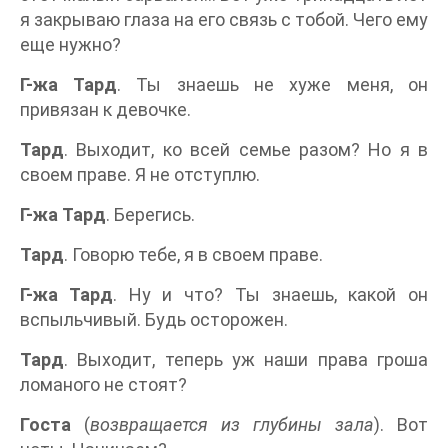
я закрываю глаза на его связь с тобой. Чего ему
еще нужно?
Г-жа Тард
. Ты знаешь не хуже меня, он
привязан к девочке.
Тард
. Выходит, ко всей семье разом? Но я в
своем праве. Я не отступлю.
Г-жа Тард
. Берегись.
Тард
. Говорю тебе, я в своем праве.
Г-жа Тард
. Ну и что? Ты знаешь, какой он
вспыльчивый. Будь осторожен.
Тард
. Выходит, теперь уж наши права гроша
ломаного не стоят?
Госта
(
возвращается из глубины зала
). Вот