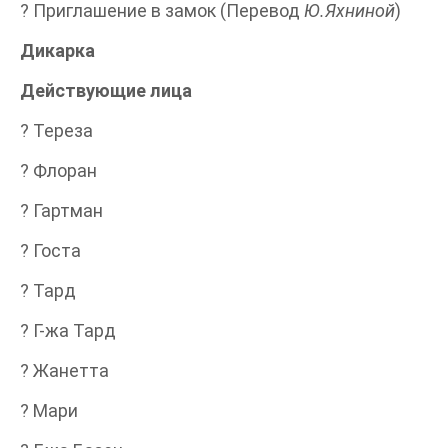
? Приглашение в замок (Перевод
Ю.Яхниной
)
Дикарка
Действующие лица
? Тереза
? Флоран
? Гартман
? Госта
? Тард
? Г-жа Тард
? Жанетта
? Мари