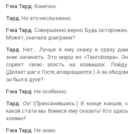
Г-жа Тард
. Конечно.
Тард
. Но это неслыханно.
Г-жа Тард
. Совершенно верно. Будь осторожен.
Может, сначала доиграем?
Тард
. Нет... Лучше я ему скажу и сразу дам
знак начинать. Это марш из «Тангсйзера». Он
сорвет свою злость на клавишах. Пойду.
(
Делает шаг к Госте, возвращается.
) А за обедом
он был в духе?
Г-жа Тард
. Не особенно.
Тард
. Ох! (
Приосанившись.
) В конце концов, с
какой стати мы боимся ему сказать! Кто здесь
хозяин?
Г-жа Тард
. Не знаю.