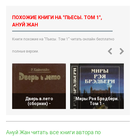
ПОХОЖИЕ КНИГИ НА "ПЬЕСЫ. ТОМ 1",
АНУЙ ЖАН
Книги похожие на "Пьесы. Том 1" читать онлайн бесплатно
полные версии.
Дверь в лето
Миры Рэя Брэдбери.
Р
(сборник) -
Том 1 -
Ануй Жан читать все книги автора по