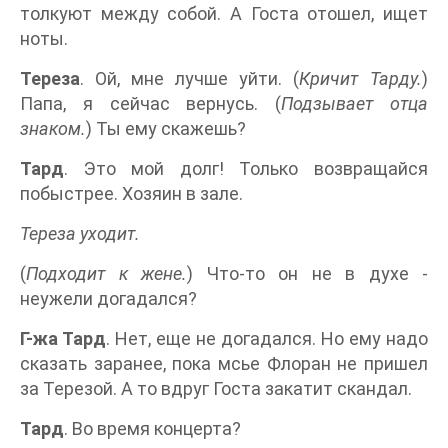
толкуют между собой. А Госта отошел, ищет
ноты.
Тереза
. Ой, мне лучше уйти. (
Кричит Тарду.
)
Папа, я сейчас вернусь. (
Подзывает отца
знаком.
) Ты ему скажешь?
Тард
. Это мой долг! Только возвращайся
побыстрее. Хозяин в зале.
Тереза уходит.
(
Подходит к жене.
) Что-то он не в духе -
неужели догадался?
Г-жа Тард
. Нет, еще не догадался. Но ему надо
сказать заранее, пока мсье Флоран не пришел
за Терезой. А то вдруг Госта закатит скандал.
Тард
. Во время концерта?