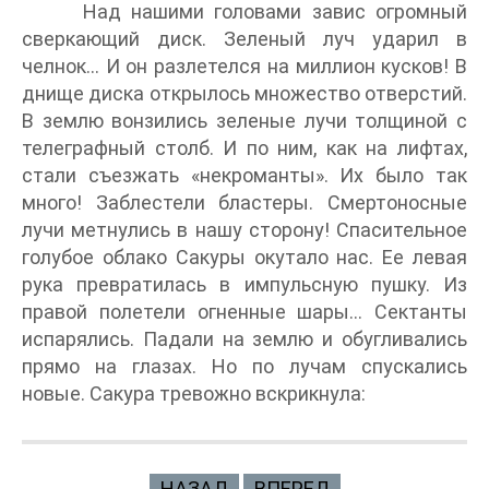
Над нашими головами завис огромный
сверкающий диск. Зеленый луч ударил в
челнок... И он разлетелся на миллион кусков! В
днище диска открылось множество отверстий.
В землю вонзились зеленые лучи толщиной с
телеграфный столб. И по ним, как на лифтах,
стали съезжать «некроманты». Их было так
много! Заблестели бластеры. Смертоносные
лучи метнулись в нашу сторону! Спасительное
голубое облако Сакуры окутало нас. Ее левая
рука превратилась в импульсную пушку. Из
правой полетели огненные шары… Сектанты
испарялись. Падали на землю и обугливались
прямо на глазах. Но по лучам спускались
новые. Сакура тревожно вскрикнула:
НАЗАД
ВПЕРЕД