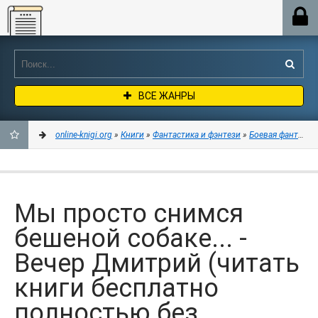
Online-knigi.org
ВСЕ ЖАНРЫ
online-knigi.org
»
Книги
»
Фантастика и фэнтези
»
Боевая фантасти
ДОБАВИТЬ
В
Мы просто снимся
ЗАКЛАДКИ
бешеной собаке... -
Вечер Дмитрий (читать
книги бесплатно
полностью без