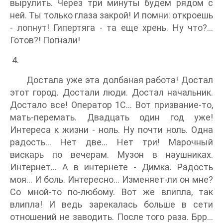
вырулить. Через три минуты будем рядом с
ней. Ты только глаза закрой! И помни: откроешь
- лопнут! Гипертяга - та еще хрень. Ну что?...
Готов?! Погнали!
4.
Достала уже эта долбаная работа! Достал
этот город. Достали люди. Достал начальник.
Достало все! Оператор 1С… Вот призвание-то,
мать-перемать. Двадцать один год уже!
Интереса к жизни - ноль. Ну почти ноль. Одна
радость… Нет две… Нет три! Марочный
вискарь по вечерам. Музон в наушниках.
Интернет... А в интернете - Димка. Радость
моя… И боль. Интересно… Изменяет-ли он мне?
Со мной-то по-любому. Вот же влипла, так
влипла! И ведь зарекалась больше в сети
отношений не заводить. После того раза. Брр…