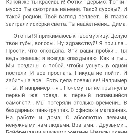
Какой же ты красивый! Фотки - дерьмо. Фотки -
мусор. Ты смотришь на меня. Такой суровый. И
такой родной. Твой взгляд теплеет… В глазах
заиграли искорки света. Ты нашел меня... Дима.
Это ты! Я прижимаюсь к твоему лицу. Целую
твои губы, волосы. Ну здравствуй! Я пришла...
Прости, что опоздала. Эти ваши пробки... Ты
ведь знаешь: я всегда опаздываю. Как и ты…
Мы созданы с тобой, чтобы уснуть в одной
постели. И все проспать. Никуда не пойти. И
забить на все... Есть дела поважнее! Например
- ты. И например - я... Почему ты не прыгнул в
первый же поезд, в первый попавшийся
самолет?... Мы потеряли столько времени... В
бездарных панк-группах. В офисах и магазинах.
На работе и дома. С абсолютно левыми,
ненужными нам людьми. Врагами… Друзьями...
Бойфрендами и чужими женами. Начальниками