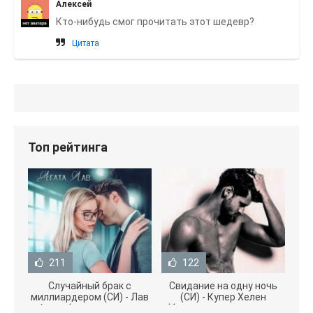
Алексей
Кто-нибудь смог прочитать этот шедевр?
Цитата
Топ рейтинга
211
122
Случайный брак с
Свидание на одну ночь
миллиардером (СИ) - Лав
(СИ) - Купер Хелен
Агата (полная версия
(бесплатные серии книг