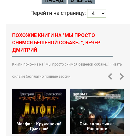
Перейти на страницу:
ПОХОЖИЕ КНИГИ НА "МЫ ПРОСТО
СНИМСЯ БЕШЕНОЙ СОБАКЕ...", ВЕЧЕР
ДМИТРИЙ
Книги похожие на "Мы просто снимся бешеной собаке..." читать
онлайн бесплатно полные версии.
Магфиг - Кружевский
Сын галактики -
Дмитрий
Распопов