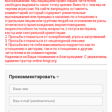
высказываний. Мы защищаем право наших читателей
свободно выражать свою точку зрения. Вместе с тем мы не
терпим агрессии. На сайте запрещено оставлять
комментарий, который содержит унизительные
высказывания или призывы к насилию по отношению к
отдельным лицам или группам людей на основании их расы,
этнического происхождения, вероисповедания,
недееспособности, пола, возраста, статуса ветерана,
касты или сексуальной ориентации.
2. Просьба отказаться от оскорблений, угроз и запугиваний.
3. Просьба отказаться от нецензурной лексики.
4. Просьба вести себя максимально корректно как по
отношению к авторам, так и по отношению к другим
читателям и их комментариям.
Надеемся на Ваше понимание и благоразумие. С уважением,
администратор online-knigi.org
Прокомментировать