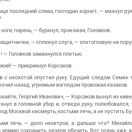
ице последний слева, господин корнет, — махнул рук
?
 ноги, парень, — буркнул, проезжая, Головков.
 защитнички, — сплюнул слуга, — златоглавую на пору
ы! — Головков замахнулся плетью.
жий! — прикрикнул Корсаков.
в с неохотой опустил руку. Едущий следом Семен т
кочил назад, угрюмым взглядом провожая казаков.
кайте, Георгий Иванович, — Корсаков вынул из киве
ткнул в головной убор и, отведя руку, полюбовался
под Москвой насмерть, костьми лечь, а не пустить Бу
ми лечь — дело нехитрое, а дальше что? Михайла
 армию сохранить, резерв обучить. Вот осень уже, а