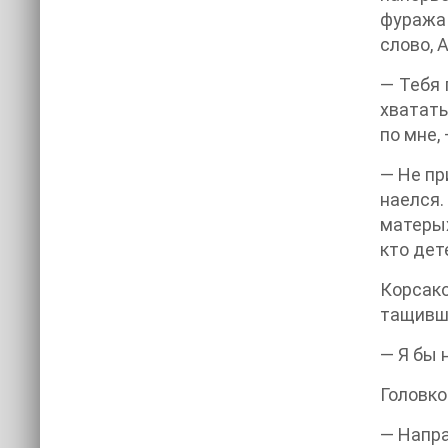
фуража 
слово, 
— Тебя 
хватать
по мне,
— Не пр
наелся.
матерых
кто дет
Корсако
тащивши
— Я бы 
Головко
— Напра