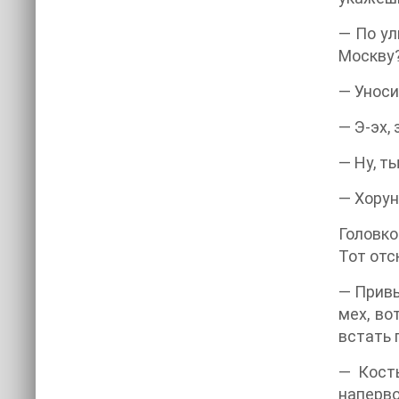
— По ул
Москву
— Уноси
— Э-эх,
— Ну, т
— Хорун
Головко
Тот отс
— Привы
мех, во
встать 
— Кость
наперво