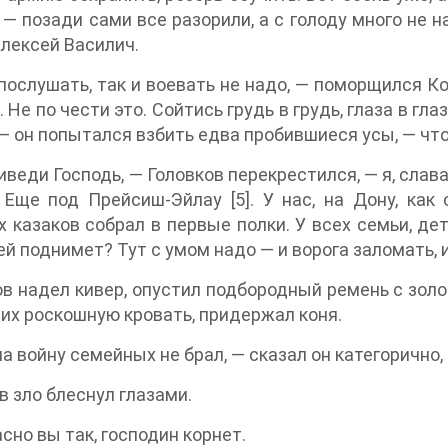
— позади сами все разорили, а с голоду много не 
Алексей Василич.
послушать, так и воевать не надо, — поморщился К
. Не по чести это. Сойтись грудь в грудь, глаза в гла
 — он попытался взбить едва пробившиеся усы, — что
иведи Господь, — Головков перекрестился, — я, слава
 Еще под Прейсиш-Эйлау [5]. У нас, на Дону, как 
 казаков собрал в первые полки. У всех семьи, дет
ей поднимет? Тут с умом надо — и ворога заломать, 
в надел кивер, опустил подбородный ремень с зол
х роскошную кровать, придержал коня.
на войну семейных не брал, — сказал он категорично,
в зло блеснул глазами.
сно вы так, господин корнет.