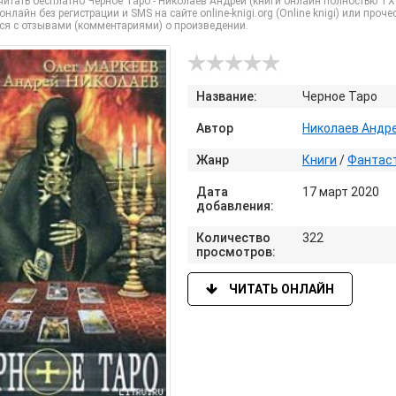
итать бесплатно Черное Таро - Николаев Андрей (книги онлайн полностью TX
) онлайн без регистрации и SMS на сайте online-knigi.org (Online knigi) или пр
ся с отзывами (комментариями) о произведении.
Название:
Черное Таро
Автор
Николаев Андр
Жанр
Книги
/
Фантаст
Дата
17 март 2020
добавления:
Количество
322
просмотров:
ЧИТАТЬ ОНЛАЙН