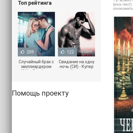
Тут можно ч
Топ рейтинга
(весь текст
ознакомить
209
122
Случайный брак с
Свидание на одну
миллиардером
ночь (СИ) - Купер
(СИ) - Лав Агата
Хелен
(полная версия
(бесплатные
книги TXT) 📗
серии книг .txt) 📗
Помощь проекту