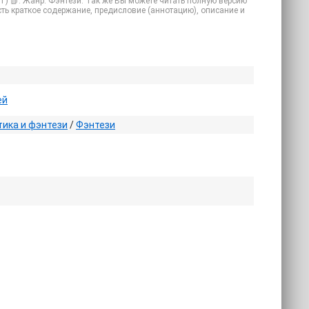
T) 📗. Жанр: Фэнтези. Так же Вы можете читать полную версию
очесть краткое содержание, предисловие (аннотацию), описание и
ей
ика и фэнтези
/
Фэнтези