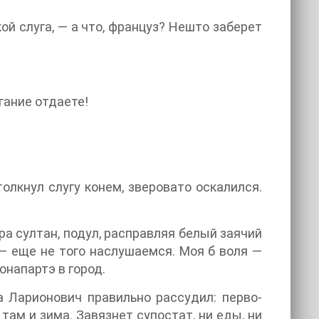
ой слуга, — а что, француз? Нешто заберет
гание отдаете!
олкнул слугу конем, зверовато оскалился.
ра султан, подул, расправляя белый заячий
, — еще не того наслушаемся. Моя б воля —
онапартэ в город.
 Ларионович правильно рассудил: перво-
 там и зима. Завязнет супостат, ни еды, ни