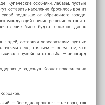
де. Купеческие особняки, лабазы, пустые
гут оставить население бросилось вон из
скарб подальше от обреченного города.
авнокомандующий принял решение оставить
впечатление было, будто горожане давно
ул людей, оставляя завоевателям пустые
клочьями сена, тряпьем — всем тем, что
спыхивала ружейная стрельба — авангард
аздирающе вздохнул. Корнет покосился на
 Корсаков.
унжий. — Все одно пропадет — не воры, так