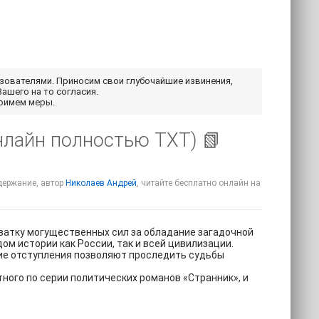
ьзователями. Приносим свои глубочайшие извинения,
Вашего на то согласия.
примем меры.
нлайн полностью TXT) 📗
одержание, автор
Николаев Андрей
, читайте бесплатно онлайн на
ватку могущественных сил за обладание загадочной
ом истории как России, так и всей цивилизации.
кие отступления позволяют проследить судьбы
тного по серии политических романов «Странник», и