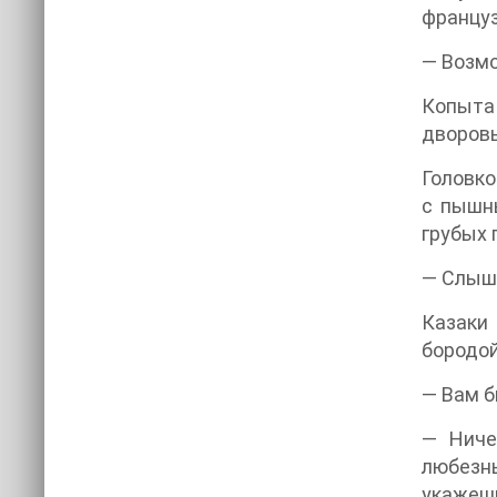
француз
— Возмо
Копыта 
дворовы
Головко
с пышны
грубых 
— Слышь
Казаки 
бородой
— Вам б
— Ниче
любезны
укажеш