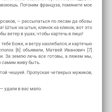
навоюешь. Погоним француза, помяните мое
орсаков, — рассыпаться по лесам да обозы
за! Штык на штык, клинок на клинок, вот это
бы ветер в ушах, чтобы картечь в лицо!
 тебе Боже, и ветру нахлебался, и картечью
сполох [6] объявили, Матвей Иванович [7]
и. За землю лечь все готовы, а ляжем мы,
и самим живу быть.
отой чешуей. Пропуская четверых мужиков,
 — удали в вас мало.