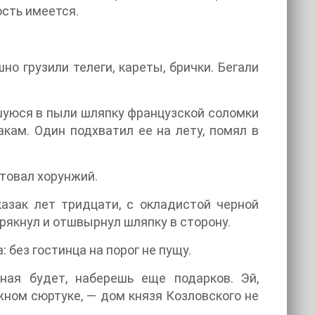
ость имеется.
.
о грузили телеги, кареты, брички. Бегали
вшуюся в пыли шляпку французской соломки
кам. Один подхватил ее на лету, помял в
етовал хорунжий.
казак лет тридцати, с окладистой черной
крякнул и отшвырнул шляпку в сторону.
: без гостинца на порог не пущу.
нная будет, наберешь еще подарков. Эй,
жном сюртуке, — дом князя Козловского не