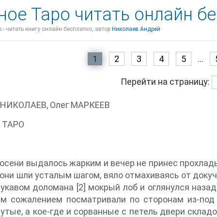
ное Таро читать онлайн б
 - читать книгу онлайн бесплатно, автор
Николаев Андрей
1
2
3
4
5
...
Перейти на страницу:
 НИКОЛАЕВ, Олег МАРКЕЕВ
 ТАРО
осени выдалось жарким и вечер не принес прохлад
они шли усталым шагом, вяло отмахиваясь от докучл
укавом доломана [2] мокрый лоб и оглянулся назад
м сожалением посматривали по сторонам из-под 
утые, а кое-где и сорванные с петель двери складо