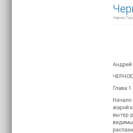
Чер
Черное Таро
Андрей
ЧЕРНОЕ
Глава 1
Начало 
жарой к
вытер р
видимы
распахн