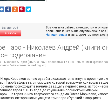
Вы автор?
Все книги на сайте размещаются его пол
если Ваша книга была опубликована без 
Жалоба
Напишите нам
, и мы в срочном порядке 
е Таро - Николаев Андрей (книги о
кое содержание
 - Николаев Андрей (книги онлайн полностью TXT) 📗 - описание и краткое с
ронной библиотеки online-knigi.org
Игорь Корсаков волею судьбы оказывается втянут в яростную сх
арт Таро Бафомета, с помощью которой возможен контроль за ход
романа происходит в начале двадцать первого века, историчес
лавного героя с 1812 года до крушения Российской Империи.
аро» — вторая книга творческого тандема Олега Маркеева, извес
колаева, автора шокирующего триллера «Русский экзорцист».