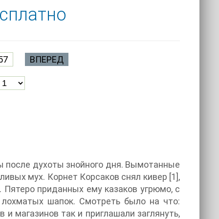
есплатно
57
ВПЕРЕД
ы после духоты знойного дня. Вымотанные
ивых мух. Корнет Корсаков снял кивер [1],
. Пятеро приданных ему казаков угрюмо, с
лохматых шапок. Смотреть было на что:
в и магазинов так и приглашали заглянуть,