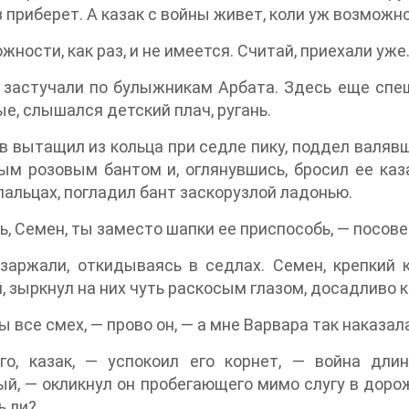
 приберет. А казак с войны живет, коли уж возможн
жности, как раз, и не имеется. Считай, приехали уже
застучали по булыжникам Арбата. Здесь еще спешн
е, слышался детский плач, ругань.
в вытащил из кольца при седле пику, поддел валя
м розовым бантом и, оглянувшись, бросил ее каза
пальцах, погладил бант заскорузлой ладонью.
, Семен, ты заместо шапки ее приспособь, — посов
заржали, откидываясь в седлах. Семен, крепкий 
, зыркнул на них чуть раскосым глазом, досадливо 
ы все смех, — прово он, — а мне Варвара так наказала
го, казак, — успокоил его корнет, — война дли
й, — окликнул он пробегающего мимо слугу в доро
ь ли?