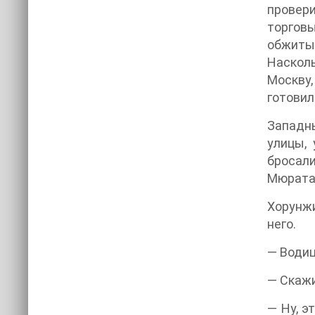
провери
торговы
обжиты
Насколь
Москву
готовил
Западн
улицы,
бросал
Мюрата 
Хорунжи
него.
— Водиц
— Скажи
— Ну, э