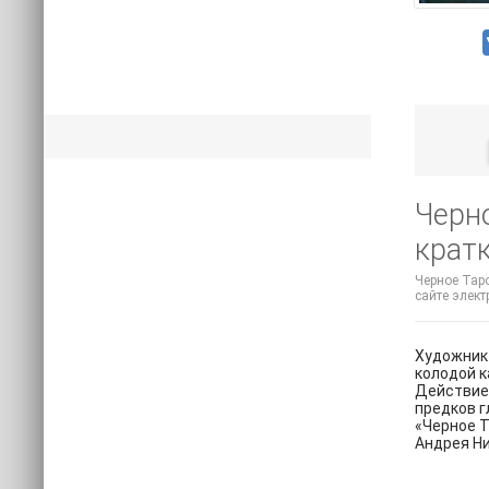
Черно
крат
Черное Таро
сайте элект
Художник 
колодой к
Действие 
предков г
«Черное Т
Андрея Ни