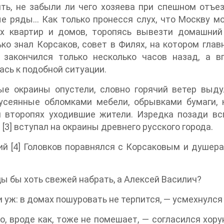
ть, не забыли ли чего хозяева при спешном отъез
е ряды… Как только пронесся слух, что Москву мо
х квартир и домов, торопясь вывезти домашний 
ко знал Корсаков, совет в Филях, на котором гл
, закончился только несколько часов назад, а 
ась к подобной ситуации.
ые окраины опустели, словно горячий ветер выд
 усеянные обломками мебели, обрывками бумаги, 
и второпях уходившие жители. Изредка позади в
[3] вступал на окраины древнего русского города.
й [4] Головков поравнялся с Корсаковым и душер
ы бы хоть свежей набрать, а Алексей Василич?
 уж: в домах пошуровать не терпится, — усмехнулся
то, вроде как, тоже не помешает, — согласился хор