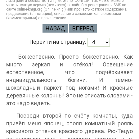
Лиза (книги бесплатно TXT) 📗. Жанр: Фэнтези. Так же Вы можете
читать полную версию (весь текст) онлайн без регистрации и SMS на
сайте online-knigi.org (Online knigi) или прочесть краткое содержание,
предисловие (аннотацию), описание и ознакомиться с отзывами
(комментариями) о произведении.
НАЗАД
ВПЕРЕД
Перейти на страницу:
Божественно. Просто божественно. Как
много зеркал и стёкол! Освещение
естественное, что подчёркивает
индивидуальность богини. И тёмно-
шоколадный паркет под ногами! И красные
деревянные колонны! Это не описать словами -
это надо видеть.
Посреди второй по счёту комнаты, куда
привёл меня японец, стоял комнатный рояль
красивого оттенка красного дерева. Рю-Тецуо
остановился ещё в дверном проходе, а я,