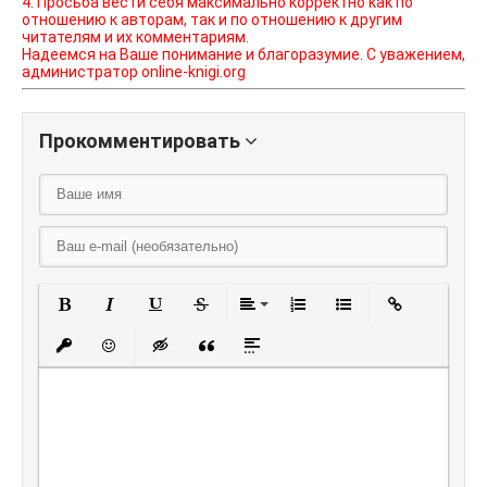
4. Просьба вести себя максимально корректно как по
отношению к авторам, так и по отношению к другим
читателям и их комментариям.
Надеемся на Ваше понимание и благоразумие. С уважением,
администратор online-knigi.org
Прокомментировать
Полужирный
Курсив
Подчеркнутый
Зачеркнутый
Выравнивание
Нумерованный списо
Маркированный
Вставить
Вставить защищенную ссылку
Вставить смайлик
Вставка скрытого текста
Вставка цитаты
Вставка спойлера