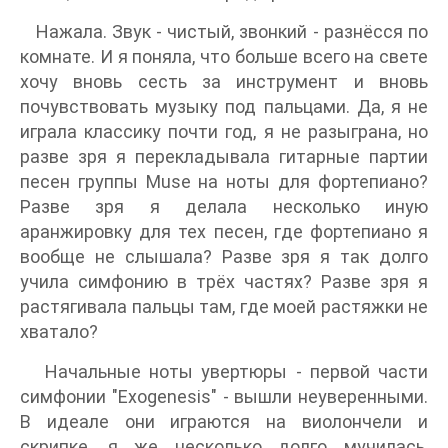
Нажала. Звук - чистый, звонкий - разнёсся по
комнате. И я поняла, что больше всего на свете
хочу вновь сесть за инструмент и вновь
почувствовать музыку под пальцами. Да, я не
играла классику почти год, я не разыграна, но
разве зря я перекладывала гитарные партии
песен группы Muse на ноты для фортепиано?
Разве зря я делала несколько иную
аранжировку для тех песен, где фортепиано я
вообще не слышала? Разве зря я так долго
учила симфонию в трёх частях? Разве зря я
растягивала пальцы там, где моей растяжки не
хватало?
Начальные ноты увертюры - первой части
симфонии "Exogenesis" - вышли неуверенными.
В идеале они играются на виолончели и
скрипке, я же несколько долго мучилась,