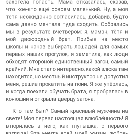
захотела попасть. Мама отказалась, сказав,
что кое-кто ещё совсем маленький. Ну, а моя
тётя неожиданно согласилась, добавив, будто
сама давно мечтала туда сходить. Собрались
мы в результате вчетвером: я, маман, тётя и
мой двоюродный брат. Прибыв на место
школы и начав выбирать лошадей для самых
первых наших прогулок, я заметила, как люди
обходят стороной единственный загон, самый
крайний. Мне стало интересно, какой злюка там
находится, но местный инструктор не допустил
меня, решив прокатить на пони. Я же упёрлась,
и когда поехали обучать брата, я пробралась в
конюшни и открыла дверцу загона.
Кто там был? Самый красивый мужчина на
свете! Моя первая настоящая влюблённость! Я
втюрилась в него, как глупышка, с первого
взгляда! Эта мечта всей моей жизни, любовь