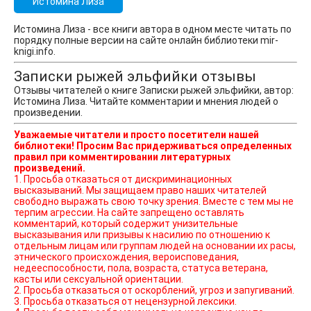
Истомина Лиза
Истомина Лиза - все книги автора в одном месте читать по
порядку полные версии на сайте онлайн библиотеки mir-
knigi.info.
Записки рыжей эльфийки отзывы
Отзывы читателей о книге Записки рыжей эльфийки, автор:
Истомина Лиза. Читайте комментарии и мнения людей о
произведении.
Уважаемые читатели и просто посетители нашей
библиотеки! Просим Вас придерживаться определенных
правил при комментировании литературных
произведений.
1. Просьба отказаться от дискриминационных
высказываний. Мы защищаем право наших читателей
свободно выражать свою точку зрения. Вместе с тем мы не
терпим агрессии. На сайте запрещено оставлять
комментарий, который содержит унизительные
высказывания или призывы к насилию по отношению к
отдельным лицам или группам людей на основании их расы,
этнического происхождения, вероисповедания,
недееспособности, пола, возраста, статуса ветерана,
касты или сексуальной ориентации.
2. Просьба отказаться от оскорблений, угроз и запугиваний.
3. Просьба отказаться от нецензурной лексики.