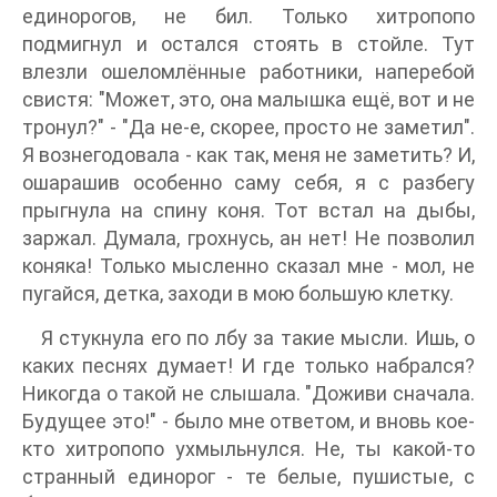
единорогов, не бил. Только хитропопо
подмигнул и остался стоять в стойле. Тут
влезли ошеломлённые работники, наперебой
свистя: "Может, это, она малышка ещё, вот и не
тронул?" - "Да не-е, скорее, просто не заметил".
Я вознегодовала - как так, меня не заметить? И,
ошарашив особенно саму себя, я с разбегу
прыгнула на спину коня. Тот встал на дыбы,
заржал. Думала, грохнусь, ан нет! Не позволил
коняка! Только мысленно сказал мне - мол, не
пугайся, детка, заходи в мою большую клетку.
Я стукнула его по лбу за такие мысли. Ишь, о
каких песнях думает! И где только набрался?
Никогда о такой не слышала. "Доживи сначала.
Будущее это!" - было мне ответом, и вновь кое-
кто хитропопо ухмыльнулся. Не, ты какой-то
странный единорог - те белые, пушистые, с