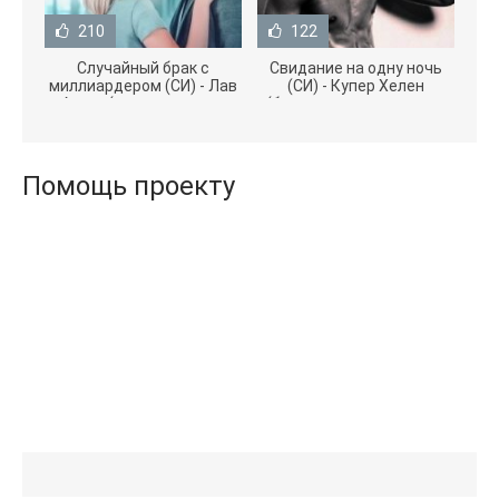
210
122
Случайный брак с
Свидание на одну ночь
миллиардером (СИ) - Лав
(СИ) - Купер Хелен
Агата (полная версия
(бесплатные серии книг
книги TXT) 📗
.txt) 📗
Помощь проекту