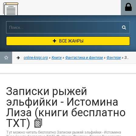
Online-knigi.org
ВСЕ ЖАНРЫ
online-knigi.org
»
Книги
»
Фантастика и фэнтези
»
Фэнтези
» Записк
ДОБАВИТЬ
В
Записки рыжей
ЗАКЛАДКИ
эльфийки - Истомина
Лиза (книги бесплатно
TXT) 📗
Тут можно читать бесплатно Записки рыжей эльфийки - Истомина