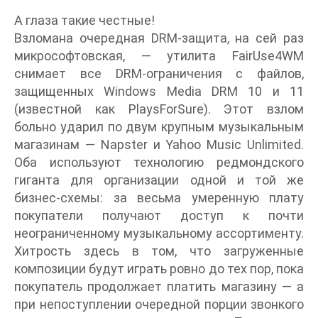
А глаза такие честные!
Взломана очередная DRM-защита, на сей раз
микрософтовская, — утилита FairUse4WM
снимает все DRM-ограничения с файлов,
защищенных Windows Media DRM 10 и 11
(известной как PlaysForSure). Этот взлом
больно ударил по двум крупным музыкальным
магазинам — Napster и Yahoo Music Unlimited.
Оба используют технологию редмондского
гиганта для организации одной и той же
бизнес-схемы: за весьма умеренную плату
покупатели получают доступ к почти
неограниченному музыкальному ассортименту.
Хитрость здесь в том, что загруженные
композиции будут играть ровно до тех пор, пока
покупатель продолжает платить магазину — а
при непоступлении очередной порции звонкого