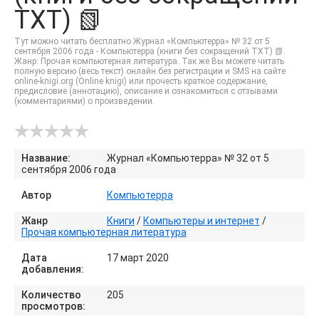
TXT) 📗
Тут можно читать бесплатно Журнал «Компьютерра» № 32 от 5
сентября 2006 года - Компьютерра (книги без сокращений TXT) 📗.
Жанр: Прочая компьютерная литература. Так же Вы можете читать
полную версию (весь текст) онлайн без регистрации и SMS на сайте
online-knigi.org (Online knigi) или прочесть краткое содержание,
предисловие (аннотацию), описание и ознакомиться с отзывами
(комментариями) о произведении.
Название:
Журнал «Компьютерра» № 32 от 5
сентября 2006 года
Автор
Компьютерра
Жанр
Книги
/
Компьютеры и интернет
/
Прочая компьютерная литература
Дата
17 март 2020
добавления:
Количество
205
просмотров: