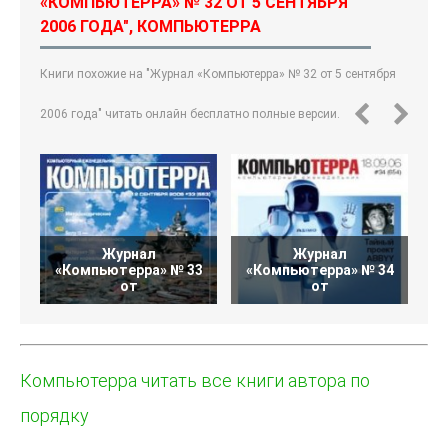
«КОМПЬЮТЕРРА» № 32 ОТ 5 СЕНТЯБРЯ
2006 ГОДА", КОМПЬЮТЕРРА
Книги похожие на "Журнал «Компьютерра» № 32 от 5 сентября
2006 года" читать онлайн бесплатно полные версии.
Журнал
Журнал
«Компьютерра» № 33
«Компьютерра» № 34
«
от
от
Компьютерра читать все книги автора по
порядку