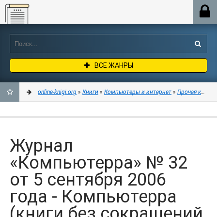
Online-knigi.org
ВСЕ ЖАНРЫ
online-knigi.org
»
Книги
»
Компьютеры и интернет
»
Прочая компь
ДОБАВИТЬ
В
Журнал
ЗАКЛАДКИ
«Компьютерра» № 32
от 5 сентября 2006
года - Компьютерра
(книги без сокращений