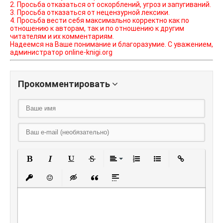
2. Просьба отказаться от оскорблений, угроз и запугиваний.
3. Просьба отказаться от нецензурной лексики.
4. Просьба вести себя максимально корректно как по
отношению к авторам, так и по отношению к другим
читателям и их комментариям.
Надеемся на Ваше понимание и благоразумие. С уважением,
администратор online-knigi.org
Прокомментировать
Полужирный
Курсив
Подчеркнутый
Зачеркнутый
Выравнивание
Нумерованный списо
Маркированный
Вставить
Вставить защищенную ссылку
Вставить смайлик
Вставка скрытого текста
Вставка цитаты
Вставка спойлера