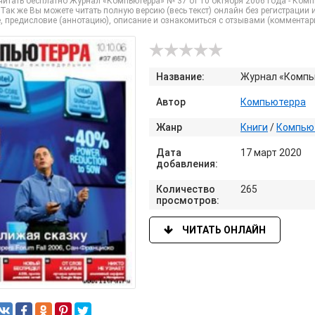
итать бесплатно Журнал «Компьютерра» № 37 от 10 октября 2006 года - Компь
 Так же Вы можете читать полную версию (весь текст) онлайн без регистрации и S
, предисловие (аннотацию), описание и ознакомиться с отзывами (комментар
Название:
Журнал «Компью
Автор
Компьютерра
Жанр
Книги
/
Компьют
Дата
17 март 2020
добавления:
Количество
265
просмотров:
ЧИТАТЬ ОНЛАЙН