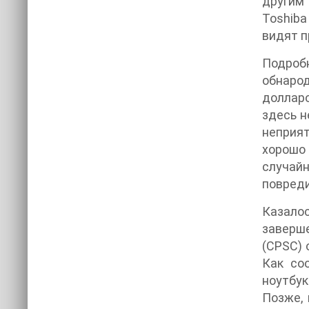
другим 
Toshiba
видят п
Подроб
обнарод
долларо
здесь н
неприят
хорошо 
случай
повреди
Казало
заверше
(CPSC) 
Как со
ноутбук
Позже, 