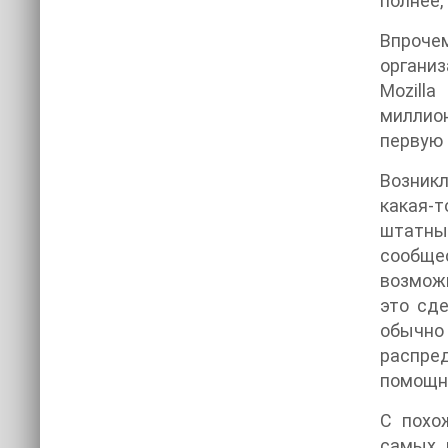
полнее,
Впрочем
организ
Mozilla
миллион
первую 
Возникл
какая-т
штатных
сообщес
возможн
это сде
обычно
распре
помощн
С похо
самых 