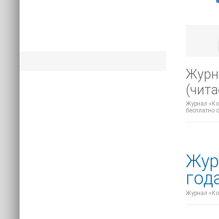
Журн
(чита
Журнал «Ком
бесплатно о
Жур
год
Журнал «Ком