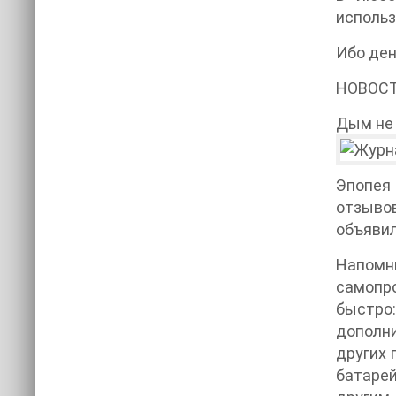
использ
Ибо ден
НОВОСТ
Дым не 
Эпопея
отзывов
объявил
Напомн
самопр
быстро:
дополни
других 
батарей