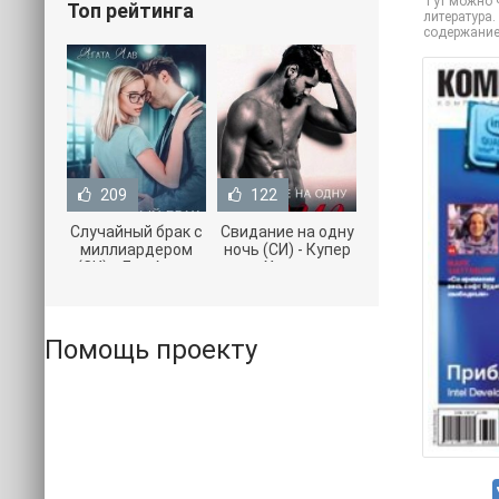
Тут можно ч
Топ рейтинга
литература.
содержание
209
122
Случайный брак с
Свидание на одну
миллиардером
ночь (СИ) - Купер
(СИ) - Лав Агата
Хелен
(полная версия
(бесплатные
книги TXT) 📗
серии книг .txt) 📗
Помощь проекту