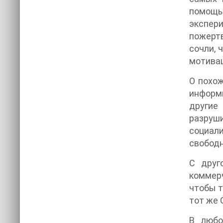
помощ
экспери
пожертв
сочли, 
мотивац
О похож
информ
другие
разруши
социал
свобод
С друг
коммер
чтобы т
тот же 
В любо