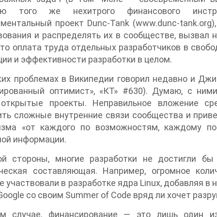
ью того же нехитрого финансового инстру
ментальный проект Dunc-Tank (www.dunc-tank.org)
ования и распределять их в сообществе, вызвал 
что оплата труда отдельных разработчиков в своб
ии и эффективности разработки в целом.
их проблемах в Википедии говорил недавно и Джи
ированный оптимист», «КТ» #630). Думаю, с ним
 открытые проекты. Неправильное вложение ср
ть сложные внутренние связи сообщества и привес
изма «от каждого по возможностям, каждому по
ной информации.
ой стороны, многие разработки не достигли бы
ческая составляющая. Например, огромное коли
е участвовали в разработке ядра Linux, добавляя в 
Google со своим Summer of Code вряд ли хочет разру
м случае, финансирование — это лишь один из