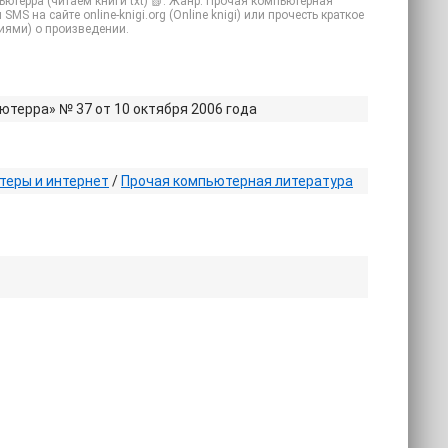
ютерра (читаем книги txt) 📗. Жанр: Прочая компьютерная
MS на сайте online-knigi.org (Online knigi) или прочесть краткое
иями) о произведении.
терра» № 37 от 10 октября 2006 года
еры и интернет
/
Прочая компьютерная литература