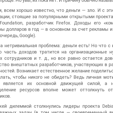
 проще. Но увы, их пока нет. И причину обычно назыв
, всем хорошо известно, что деньги — зло. И с э
ации, стоящие за популярными открытыми проекта
 Foundation, разработчик Firefox. Доходы его «
ы долларов в год — в основном за счет рекламы и
очередь, Google).
а нетривиальная проблема: деньги есть! Но что с 
о часть доходов тратится на организационные ну
 сотрудников и т. д., но все равно остается до
тво внештатных разработчиков, участвующих в раб
остей. Возникает естественное желание поделитьс
лать, чтобы никого не обидеть? Ведь личная мот
 является их основной движущей силой, а н
деление ресурсов вполне может оттолкнуть о
иков.
жей дилеммой столкнулись лидеры проекта Debi
важных задач (в том числе — своевременный вы