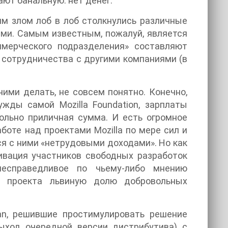
ают банальную: нет денег.
тим злом лоб в лоб столкнулись различные
ми. Самым известным, пожалуй, является
коммерческого подразделения» составляют
 сотрудничества с другими компаниями (в
ними делать, не совсем понятно. Конечно,
жды самой Mozilla Foundation, зарплаты
вольно приличная сумма. И есть огромное
оте над проектами Mozilla по мере сил и
я с ними «нетрудовыми доходами». Но как
ивация участников свободных разработок
есправедливое по чьему-либо мнению
т проекта львиную долю добровольных
an, решившие простимулировать решение
ход очередной версии дистрибутива) с