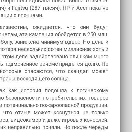
нтября последовала новая волна отзывов:
) и Fujitsu (287 тысяч). HP и Acer пока не
тации с японцами.
известны, ожидается, что они будут
четам, эта кампания обойдется в 250 млн.
 Sony, занижена минимум вдвое. Но деньги
 потеря нескольких сотен миллионов хоть и
 в этом деле задействовано слишком много
ь подмоченное реноме придется долго. Не
 которые опасаются, что скандал может
Страны восходящего солнца.
ак как история подошла к логическому
по безопасности потребительских товаров
и потенциально пожароопасной продукции.
, что отзыв может коснуться не только
ров, видеокамер и даже игровых консолей.
 их неправильно поняли. Но после череды