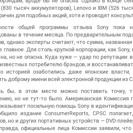
брэндам, вроде бы не опасна. Однако в конце се
 (830 тысяч аккумуляторов), Lenovo и IBM (526 тысяч
ричин для подобных акций, хотя и проводят консуль
ности общей программы отзыва Sony пока не
ованы в течение месяца. По предварительным подс
в, однако эксперты считают, что сумма, названная
е главное. Для столь крупной корпорации, как Sony,
на, но не опасна. Куда хуже — удар по репутации:
известных потребителю брэндов, и восстанавливат
но историей озаботились даже японские власти,
ть доброму имени всей электронной продукции из 
сь бы, в этом месте можно поставить точку, т
нию, но не тут-то было. Американская Комиссия 
оказывает посильную помощь Sony в идентификаци
общило издание ConsumerReports, CPSC полагает
ов, но и других портативных устройств — DVD-плейе
правда, официальные лица Комиссии заявили, что