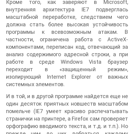
Кроме того, как заверяют в Microsoft,
внутренняя архитектура IE7 подверглась
масштабной переработке, следствием чего
должна стать более высокая устойчивость
программы к всевозможным атакам. В
частности, ограничена работа с ActiveX-
компонентами, переписан код, отвечающий за
анализ содержимого адресной строки, а при
работе в среде Windows Vista браузер
переходит в «защищенный режим»,
изолирующий Internet Explorer от важных
системных элементов.
И в той, и в другой программе найдется еще не
один десяток приятных новшеств масштабом
помельче (IE7 умеет красиво распечатывать
странички на принтере, а Firefox сам проверяет
орфографию вводимого текста, и т.д. и т.п.). Но
прежде чем до них добраться, каждому