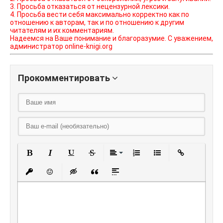
3. Просьба отказаться от нецензурной лексики.
4. Просьба вести себя максимально корректно как по
отношению к авторам, так и по отношению к другим
читателям и их комментариям.
Надеемся на Ваше понимание и благоразумие. С уважением,
администратор online-knigi.org
Прокомментировать
Полужирный
Курсив
Подчеркнутый
Зачеркнутый
Выравнивание
Нумерованный списо
Маркированный
Вставить
Вставить защищенную ссылку
Вставить смайлик
Вставка скрытого текста
Вставка цитаты
Вставка спойлера