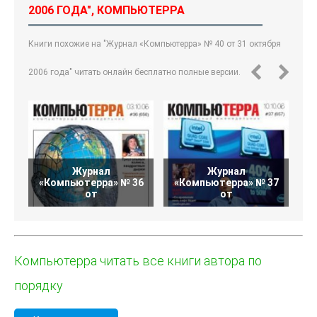
2006 ГОДА", КОМПЬЮТЕРРА
Книги похожие на "Журнал «Компьютерра» № 40 от 31 октября
2006 года" читать онлайн бесплатно полные версии.
Журнал
Журнал
«Компьютерра» № 36
«Компьютерра» № 37
«
от
от
Компьютерра читать все книги автора по
порядку