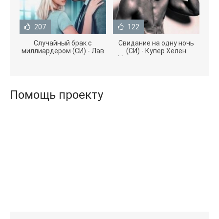
207
122
Случайный брак с
Свидание на одну ночь
миллиардером (СИ) - Лав
(СИ) - Купер Хелен
Агата (полная версия
(бесплатные серии книг
книги TXT) 📗
.txt) 📗
Помощь проекту