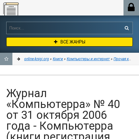
Online-knigi.org
ВСЕ ЖАНРЫ
online-knigi.org
»
Книги
»
Компьютеры и интернет
»
Прочая компь
ДОБАВИТЬ
В
Журнал
ЗАКЛАДКИ
«Компьютерра» № 40
от 31 октября 2006
года - Компьютерра
(книги регистрация