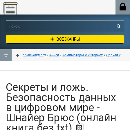
Online-knigi.org
ВСЕ ЖАНРЫ
online-knigi.org
»
Книги
»
Компьютеры и интернет
»
Прочая компь
ДОБАВИТЬ
В
Секреты и ложь.
ЗАКЛАДКИ
Безопасность данных
в цифровом мире -
Шнайер Брюс (онлайн
книга без txt) 📗