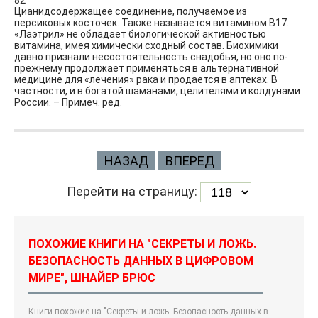
82
Цианидсодержащее соединение, получаемое из
персиковых косточек. Также называется витамином В17.
«Лаэтрил» не обладает биологической активностью
витамина, имея химически сходный состав. Биохимики
давно признали несостоятельность снадобья, но оно по-
прежнему продолжает применяться в альтернативной
медицине для «лечения» рака и продается в аптеках. В
частности, и в богатой шаманами, целителями и колдунами
России. – Примеч. ред.
НАЗАД
ВПЕРЕД
Перейти на страницу:
ПОХОЖИЕ КНИГИ НА "СЕКРЕТЫ И ЛОЖЬ.
БЕЗОПАСНОСТЬ ДАННЫХ В ЦИФРОВОМ
МИРЕ", ШНАЙЕР БРЮС
Книги похожие на "Секреты и ложь. Безопасность данных в