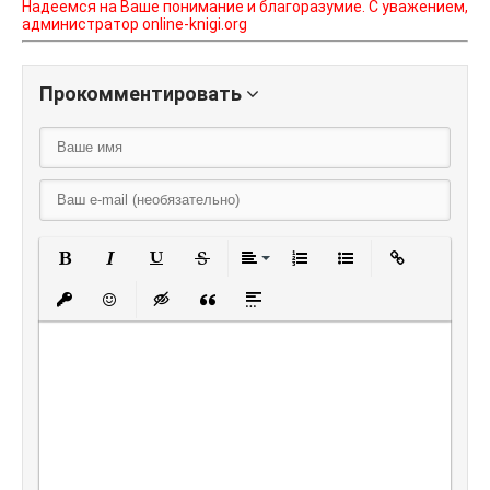
Надеемся на Ваше понимание и благоразумие. С уважением,
администратор online-knigi.org
Прокомментировать
Полужирный
Курсив
Подчеркнутый
Зачеркнутый
Выравнивание
Нумерованный списо
Маркированный
Вставить
Вставить защищенную ссылку
Вставить смайлик
Вставка скрытого текста
Вставка цитаты
Вставка спойлера