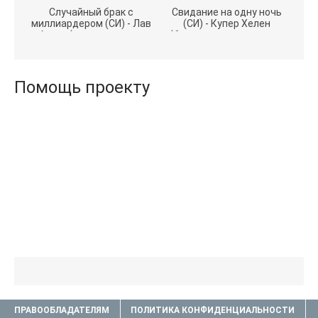
Случайный брак с
Свидание на одну ночь
миллиардером (СИ) - Лав
(СИ) - Купер Хелен
Агата (полная версия
(бесплатные серии книг
книги TXT) 📗
.txt) 📗
Помощь проекту
ПРАВООБЛАДАТЕЛЯМ
ПОЛИТИКА КОНФИДЕНЦИАЛЬНОСТИ