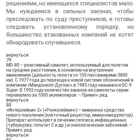
решениями, но имеющихся специалистов мало.
Мы нуждаемся в сильных законах, чтобы
преследовать по суду преступников, и готовы
следовать установленному порядку, но
большинство атакованных компаний не хотят
обнародовать случившееся.
вернуться
79
MD-80 – реактивный самолет, используемый для полетов
на средние расстояния, в основном на внутренних
авиалиниях (дальность полета со 155 пассажирами 3800
км). С 1977 года до перехода к новой системе обозначений в
компании «Макдонелл-Дуглас» в 1983 году назывался DC-9
Super. В 1992 году количество заказов на самолеты серии
перевалило за 1000 экземпляров. – Примеч. ред.
вернуться
80
«Интерлейкин-2» («Ронколейкин») – иммунное средство
нового поколения (клеточный рецептор, иммуномодулятор).
Препарат используют в лечении сепсиса, инфекционных
(туберкулез, гепатит С и др.) и онкологических заболевай: –
Примеч. ред.
вернуться