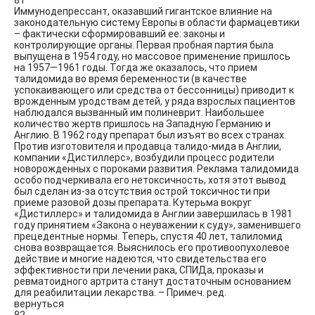
81
Иммунодепрессант, оказавший гигантское влияние на
законодательную систему Европы в области фармацевтики
– фактически сформировавший ее: законы и
контролирующие органы. Первая пробная партия была
выпущена в 1954 году, но массовое применение пришлось
на 1957—1961 годы. Тогда же оказалось, что прием
талидомида во время беременности (в качестве
успокаивающего или средства от бессонницы) приводит к
врожденным уродствам детей, у ряда взрослых пациентов
наблюдался вызванный им полиневрит. Наибольшее
количество жертв пришлось на Западную Германию и
Англию. В 1962 году препарат был изъят во всех странах.
Против изготовителя и продавца талидо-мида в Англии,
компании «Дистиллерс», возбудили процесс родители
новорожденных с пороками развития. Реклама талидомида
особо подчеркивала его нетоксичность, хотя этот вывод
был сделан из-за отсутствия острой токсичности при
приеме разовой дозы препарата. Кутерьма вокруг
«Дистиллерс» и талидомида в Англии завершилась в 1981
году принятием «Закона о неуважении к суду», заменившего
прецедентные нормы. Теперь, спустя 40 лет, талиломид
снова возвращается. Выяснилось его противоопухолевое
действие и многие надеются, что свидетельства его
эффективности при лечении рака, СПИДа, проказы и
ревматоидного артрита станут достаточным основанием
для реабилитации лекарства. – Примеч. ред.
вернуться