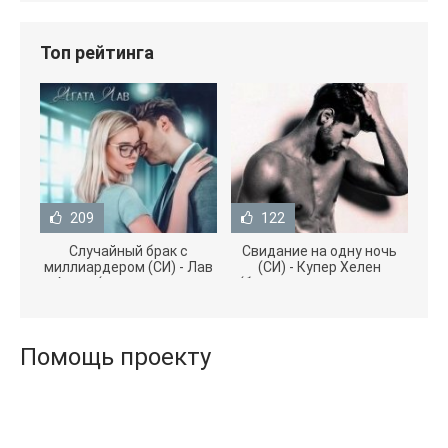
Топ рейтинга
209
122
Случайный брак с
Свидание на одну ночь
миллиардером (СИ) - Лав
(СИ) - Купер Хелен
Агата (полная версия
(бесплатные серии книг
книги TXT) 📗
.txt) 📗
Помощь проекту