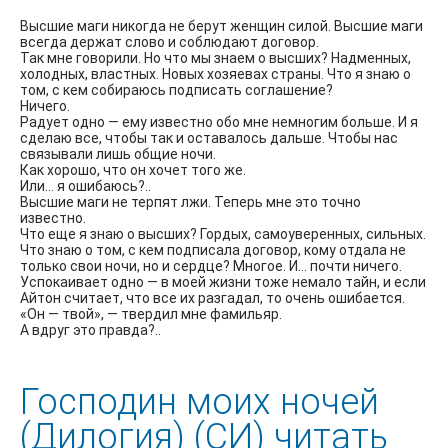
Высшие маги никогда не берут женщин силой. Высшие маги
всегда держат слово и соблюдают договор.
Так мне говорили. Но что мы знаем о высших? Надменных,
холодных, властных. Новых хозяевах страны. Что я знаю о
том, с кем собираюсь подписать соглашение?
Ничего.
Радует одно — ему известно обо мне немногим больше. И я
сделаю все, чтобы так и оставалось дальше. Чтобы нас
связывали лишь общие ночи.
Как хорошо, что он хочет того же.
Или… я ошибаюсь?..
Высшие маги не терпят лжи. Теперь мне это точно
известно.
Что еще я знаю о высших? Гордых, самоуверенных, сильных.
Что знаю о том, с кем подписала договор, кому отдала не
только свои ночи, но и сердце? Многое. И… почти ничего.
Успокаивает одно — в моей жизни тоже немало тайн, и если
Айтон считает, что все их разгадал, то очень ошибается.
«Он — твой», — твердил мне фамильяр.
А вдруг это правда?..
Господин моих ночей
(Дилогия) (СИ) читать