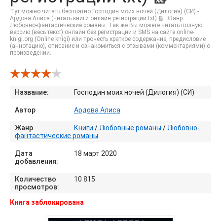
Тут можно читать бесплатно Господин моих ночей (Дилогия) (СИ) -
Ардова Алиса (читать книги онлайн регистрации txt) 📗. Жанр:
Любовно-фантастические романы. Так же Вы можете читать полную
версию (весь текст) онлайн без регистрации и SMS на сайте online-
knigi.org (Online knigi) или прочесть краткое содержание, предисловие
(аннотацию), описание и ознакомиться с отзывами (комментариями) о
произведении.
Название:
Господин моих ночей (Дилогия) (СИ)
Автор
Ардова Алиса
Жанр
Книги
/
Любовные романы
/
Любовно-
фантастические романы
Дата
18 март 2020
добавления:
Количество
10 815
просмотров:
Книга заблокирована