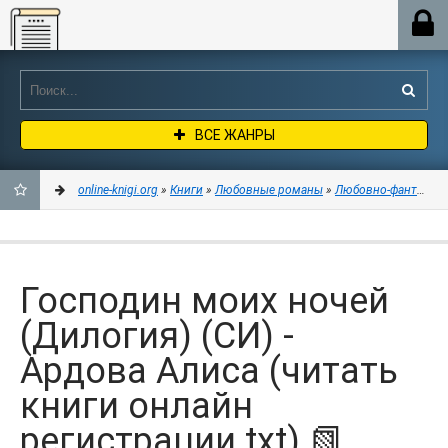
Online-knigi.org
ВСЕ ЖАНРЫ
online-knigi.org
»
Книги
»
Любовные романы
»
Любовно-фантастич
ДОБАВИТЬ
В
Господин моих ночей
ЗАКЛАДКИ
(Дилогия) (СИ) -
Ардова Алиса (читать
книги онлайн
регистрации txt) 📗