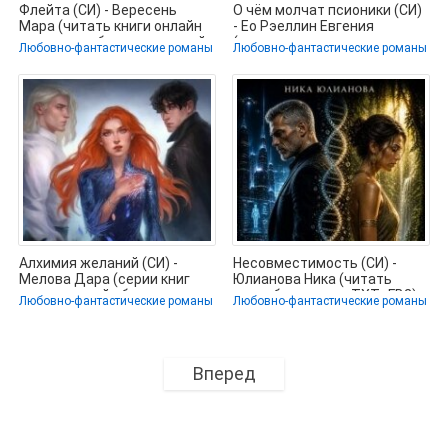
Флейта (СИ) - Вересень
О чём молчат псионики (СИ)
Мара (читать книги онлайн
- Ео Рэеллин Евгения
полностью без сокращений
(читаемые книги читать
Любовно-фантастические романы
Любовно-фантастические романы
TXT,
онлайн
Алхимия желаний (СИ) -
Несовместимость (СИ) -
Мелова Дара (серии книг
Юлианова Ника (читать
читать онлайн бесплатно
книги бесплатно .TXT, .FB2)
Любовно-фантастические романы
Любовно-фантастические романы
📗
Вперед