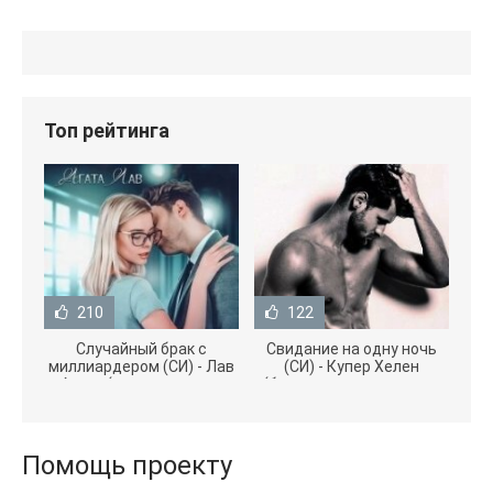
Топ рейтинга
210
122
Случайный брак с
Свидание на одну ночь
миллиардером (СИ) - Лав
(СИ) - Купер Хелен
Агата (полная версия
(бесплатные серии книг
книги TXT) 📗
.txt) 📗
Помощь проекту