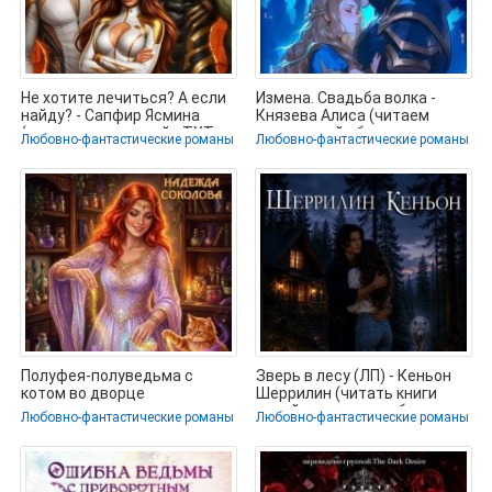
Не хотите лечиться? А если
Измена. Свадьба волка -
найду? - Сапфир Ясмина
Князева Алиса (читаем
(читать книги онлайн TXT,
книги онлайн бесплатно
Любовно-фантастические романы
Любовно-фантастические романы
полностью
Полуфея-полуведьма с
Зверь в лесу (ЛП) - Кеньон
котом во дворце
Шеррилин (читать книги
императора драконов -
онлайн полностью без
Любовно-фантастические романы
Любовно-фантастические романы
Соколова Надежда