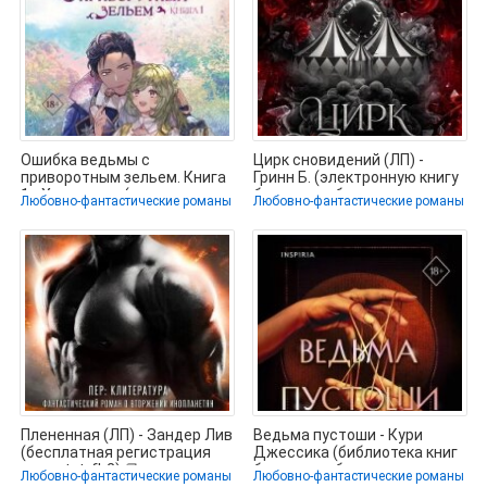
Ошибка ведьмы с
Цирк сновидений (ЛП) -
приворотным зельем. Книга
Гринн Б. (электронную книгу
1 - Харунадон (серия книг
бесплатно без регистрации
Любовно-фантастические романы
Любовно-фантастические романы
txt, fb2) 📗
Плененная (ЛП) - Зандер Лив
Ведьма пустоши - Кури
(бесплатная регистрация
Джессика (библиотека книг
книга txt, fb2) 📗
бесплатно без регистрации
Любовно-фантастические романы
Любовно-фантастические романы