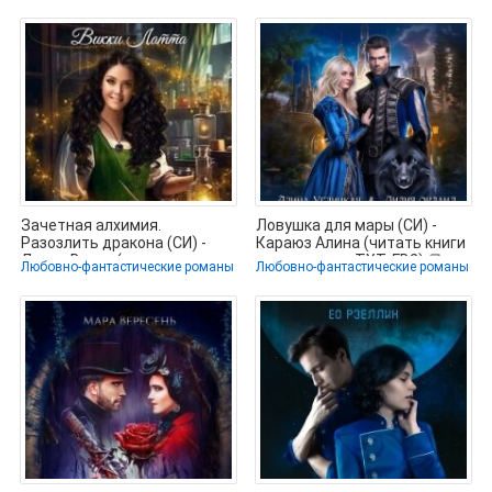
.txt,
Зачетная алхимия.
Ловушка для мары (СИ) -
Разозлить дракона (СИ) -
Караюз Алина (читать книги
Латта Викки (книги
регистрация TXT, FB2) 📗
Любовно-фантастические романы
Любовно-фантастические романы
бесплатно без