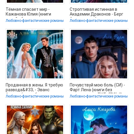
Тёмная спасает мир -
Строптивая истинная в
Кажанова Юлия (книги
Академии Драконов - Берг
онлайн бесплатно серия
Александра (читать книги
Любовно-фантастические романы
Любовно-фантастические романы
TXT, FB2) 📗
без
Проданная в жены. Я требую
Почувствуй мою боль (СИ) -
развода&#33; - Эванс
Фарт Лена (книги без
Алисия (книги без
регистрации .TXT, .FB2) 📗
Любовно-фантастические романы
Любовно-фантастические романы
регистрации