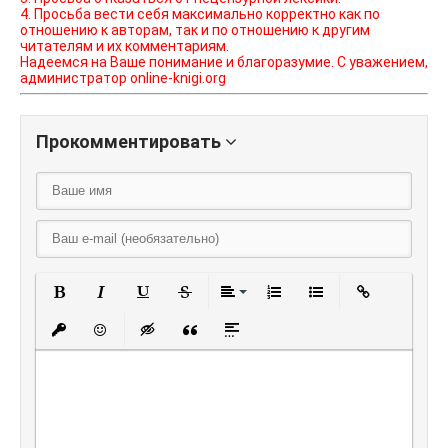
4. Просьба вести себя максимально корректно как по
отношению к авторам, так и по отношению к другим
читателям и их комментариям.
Надеемся на Ваше понимание и благоразумие. С уважением,
администратор online-knigi.org
Прокомментировать
Полужирный
Курсив
Подчеркнутый
Зачеркнутый
Выравнивание
Нумерованный списо
Маркированный
Вставить
Вставить защищенную ссылку
Вставить смайлик
Вставка скрытого текста
Вставка цитаты
Вставка спойлера