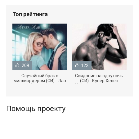
Топ рейтинга
209
122
Случайный брак с
Свидание на одну ночь
миллиардером (СИ) - Лав
(СИ) - Купер Хелен
Агата (полная версия
(бесплатные серии книг
книги TXT) 📗
.txt) 📗
Помощь проекту