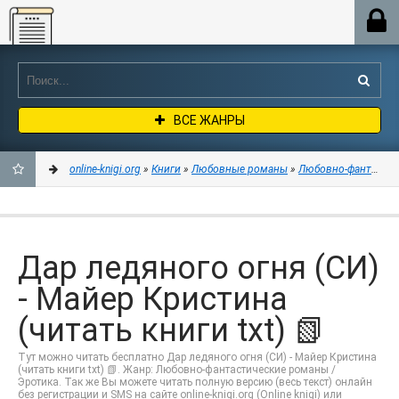
Online-knigi.org
ВСЕ ЖАНРЫ
online-knigi.org
»
Книги
»
Любовные романы
»
Любовно-фантастич
ДОБАВИТЬ
В
Дар ледяного огня (СИ)
ЗАКЛАДКИ
- Майер Кристина
(читать книги txt) 📗
Тут можно читать бесплатно Дар ледяного огня (СИ) - Майер Кристина
(читать книги txt) 📗. Жанр: Любовно-фантастические романы /
Эротика. Так же Вы можете читать полную версию (весь текст) онлайн
без регистрации и SMS на сайте online-knigi.org (Online knigi) или