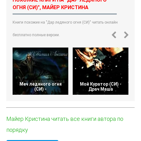
ОГНЯ (СИ)", МАЙЕР КРИСТИНА
Книги похожие на "Дар ледяного огня (СИ)" читать онлайн
бесплатно полные версии.
Меч ледяного огня
Мой Куратор (СИ) -
Аб
(СИ) -
Драч Маша
Майер Кристина читать все книги автора по
порядку