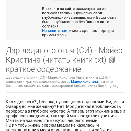
Все книги на сайте размещаются его
пользователями. Приносим свои
глубочайшие извинения, если Ваша книга
была опубликована без Вашего на то
согласия.
Напишите нам
, и мы в срочном порядке
примем меры.
Дар ледяного огня (СИ) - Майер
Кристина (читать книги txt) 📗
краткое содержание
Дар ледяного огня (СИ) - Майер Кристина (читать книги txt) 📗 -
описание и краткое содержание, автор
Майер Кристина
, читайте
бесплатно онлайн на сайте электронной библиотеки online-knigi.org
Кто я для него? Девочка, путающаяся под ногами. Видел ли
Эдвард во мне женщину? Нет. Моя детская влюбленность
переросла в глубокое чувство. А теперь этот мужчина еще и
профессор академии, в которой мне предстоит учиться.
Мечты на взаимность кажутся несбыточными…
Ну, и чтобы жизнь совсем медом не казалась, и
преподаватели у меня один лучше другого, и события