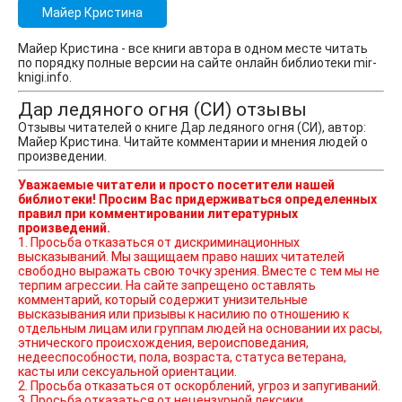
Майер Кристина
Майер Кристина - все книги автора в одном месте читать
по порядку полные версии на сайте онлайн библиотеки mir-
knigi.info.
Дар ледяного огня (СИ) отзывы
Отзывы читателей о книге Дар ледяного огня (СИ), автор:
Майер Кристина. Читайте комментарии и мнения людей о
произведении.
Уважаемые читатели и просто посетители нашей
библиотеки! Просим Вас придерживаться определенных
правил при комментировании литературных
произведений.
1. Просьба отказаться от дискриминационных
высказываний. Мы защищаем право наших читателей
свободно выражать свою точку зрения. Вместе с тем мы не
терпим агрессии. На сайте запрещено оставлять
комментарий, который содержит унизительные
высказывания или призывы к насилию по отношению к
отдельным лицам или группам людей на основании их расы,
этнического происхождения, вероисповедания,
недееспособности, пола, возраста, статуса ветерана,
касты или сексуальной ориентации.
2. Просьба отказаться от оскорблений, угроз и запугиваний.
3. Просьба отказаться от нецензурной лексики.