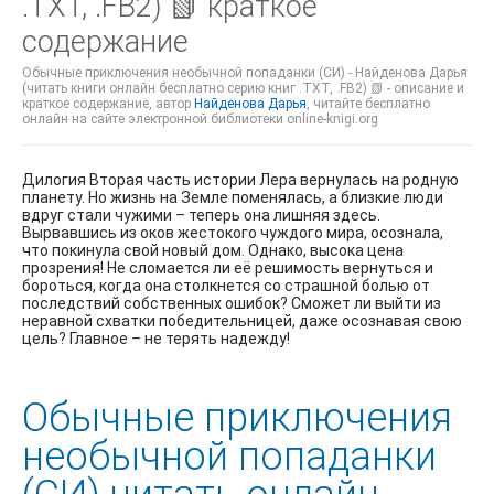
.TXT, .FB2) 📗 краткое
содержание
Обычные приключения необычной попаданки (СИ) - Найденова Дарья
(читать книги онлайн бесплатно серию книг .TXT, .FB2) 📗 - описание и
краткое содержание, автор
Найденова Дарья
, читайте бесплатно
онлайн на сайте электронной библиотеки online-knigi.org
Дилогия Вторая часть истории Лера вернулась на родную
планету. Но жизнь на Земле поменялась, а близкие люди
вдруг стали чужими – теперь она лишняя здесь.
Вырвавшись из оков жестокого чуждого мира, осознала,
что покинула свой новый дом. Однако, высока цена
прозрения! Не сломается ли её решимость вернуться и
бороться, когда она столкнется со страшной болью от
последствий собственных ошибок? Сможет ли выйти из
неравной схватки победительницей, даже осознавая свою
цель? Главное – не терять надежду!
Обычные приключения
необычной попаданки