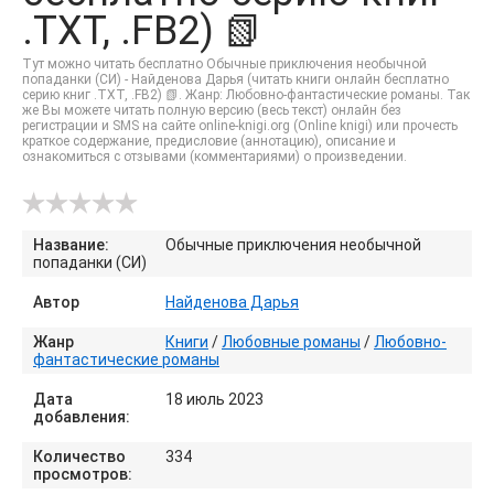
.TXT, .FB2) 📗
Тут можно читать бесплатно Обычные приключения необычной
попаданки (СИ) - Найденова Дарья (читать книги онлайн бесплатно
серию книг .TXT, .FB2) 📗. Жанр: Любовно-фантастические романы. Так
же Вы можете читать полную версию (весь текст) онлайн без
регистрации и SMS на сайте online-knigi.org (Online knigi) или прочесть
краткое содержание, предисловие (аннотацию), описание и
ознакомиться с отзывами (комментариями) о произведении.
Название:
Обычные приключения необычной
попаданки (СИ)
Автор
Найденова Дарья
Жанр
Книги
/
Любовные романы
/
Любовно-
фантастические романы
Дата
18 июль 2023
добавления:
Количество
334
просмотров: