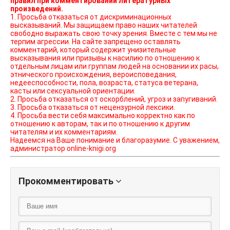
правил при комментировании литературных
произведений.
1. Просьба отказаться от дискриминационных
высказываний. Мы защищаем право наших читателей
свободно выражать свою точку зрения. Вместе с тем мы не
терпим агрессии. На сайте запрещено оставлять
комментарий, который содержит унизительные
высказывания или призывы к насилию по отношению к
отдельным лицам или группам людей на основании их расы,
этнического происхождения, вероисповедания,
недееспособности, пола, возраста, статуса ветерана,
касты или сексуальной ориентации.
2. Просьба отказаться от оскорблений, угроз и запугиваний.
3. Просьба отказаться от нецензурной лексики.
4. Просьба вести себя максимально корректно как по
отношению к авторам, так и по отношению к другим
читателям и их комментариям.
Надеемся на Ваше понимание и благоразумие. С уважением,
администратор online-knigi.org
Прокомментировать