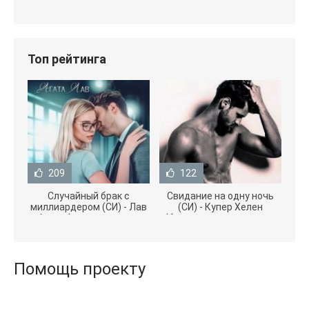
Топ рейтинга
209
122
Случайный брак с
Свидание на одну ночь
миллиардером (СИ) - Лав
(СИ) - Купер Хелен
Агата (полная версия
(бесплатные серии книг
книги TXT) 📗
.txt) 📗
Помощь проекту